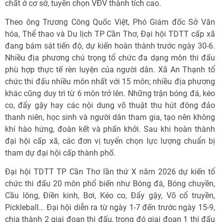
chất ở cơ sở, tuyển chọn VĐV thành tích cao.
Theo ông Trương Công Quốc Việt, Phó Giám đốc Sở Văn
hóa, Thể thao và Du lịch TP Cần Thơ, Đại hội TDTT cấp xã
đang bám sát tiến độ, dự kiến hoàn thành trước ngày 30-6.
Nhiều địa phương chú trọng tổ chức đa dạng môn thi đấu
phù hợp thực tế rèn luyện của người dân. Xã An Thạnh tổ
chức thi đấu nhiều môn nhất với 15 môn; nhiều địa phương
khác cũng duy trì từ 6 môn trở lên. Những trận bóng đá, kéo
co, đẩy gậy hay các nội dung võ thuật thu hút đông đảo
thanh niên, học sinh và người dân tham gia, tạo nên không
khí hào hứng, đoàn kết và phấn khởi. Sau khi hoàn thành
đại hội cấp xã, các đơn vị tuyển chọn lực lượng chuẩn bị
tham dự đại hội cấp thành phố.
Đại hội TDTT TP Cần Thơ lần thứ X năm 2026 dự kiến tổ
chức thi đấu 20 môn phổ biến như Bóng đá, Bóng chuyền,
Cầu lông, Điền kinh, Bơi, Kéo co, Đẩy gậy, Võ cổ truyền,
Pickleball… Đại hội diễn ra từ ngày 1-7 đến trước ngày 15-9,
chia thành 2 giai đoạn thi đấu, trong đó giai đoạn 1 thi đấu