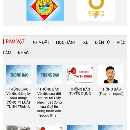
RAO VẶT
NHÀ ĐẤT
HỌC HÀNH
XE
ĐIỆN TỬ
VIỆC
LÀM
KHÁC
THÔNG BÁO
THÔNG BÁO
THÔNG BÁO
THÔNG BÁO
Về việc đăng ký
Về việc sửa đổi
TUYỂN DỤNG
(Truy tìm người)
hoạt động:
địa chỉ tại Giấy
CÔNG TY LUẬT
phép họat động
TNHH TRẦN Á
của Quỹ tín
dụng nhân dân
Trường Khánh