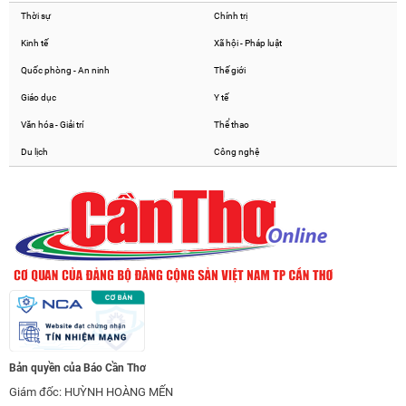
Thời sự
Chính trị
Kinh tế
Xã hội - Pháp luật
Quốc phòng - An ninh
Thế giới
Giáo dục
Y tế
Văn hóa - Giải trí
Thể thao
Du lịch
Công nghệ
Bản quyền của Báo Cần Thơ
Giám đốc: HUỲNH HOÀNG MẾN