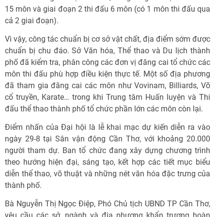
15 môn và giai đoạn 2 thi đấu 6 môn (có 1 môn thi đấu qua
cả 2 giai đoạn).
Vì vậy, công tác chuẩn bị cơ sở vật chất, địa điểm sớm được
chuẩn bị chu đáo. Sở Văn hóa, Thể thao và Du lịch thành
phố đã kiểm tra, phân công các đơn vị đăng cai tổ chức các
môn thi đấu phù hợp điều kiện thực tế. Một số địa phương
đã tham gia đăng cai các môn như Vovinam, Billiards, Võ
cổ truyền, Karate… trong khi Trung tâm Huấn luyện và Thi
đấu thể thao thành phố tổ chức phần lớn các môn còn lại.
Điểm nhấn của Đại hội là lễ khai mạc dự kiến diễn ra vào
ngày 29-8 tại Sân vận động Cần Thơ, với khoảng 20.000
người tham dự. Ban tổ chức đang xây dựng chương trình
theo hướng hiện đại, sáng tạo, kết hợp các tiết mục biểu
diễn thể thao, võ thuật và những nét văn hóa đặc trưng của
thành phố.
Bà Nguyễn Thị Ngọc Điệp, Phó Chủ tịch UBND TP Cần Thơ,
yêu cầu các sở, ngành và địa phương khẩn trương hoàn