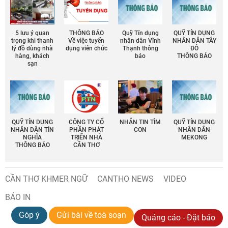
5 lưu ý quan
THÔNG BÁO
Quỹ Tín dụng
QUỸ TÍN DỤNG
trọng khi thanh
Về việc tuyển
nhân dân Vĩnh
NHÂN DÂN TÂY
lý đồ dùng nhà
dụng viên chức
Thạnh thông
ĐÔ
hàng, khách
báo
THÔNG BÁO
sạn
QUỸ TÍN DỤNG
CÔNG TY CỔ
NHẮN TIN TÌM
QUỸ TÍN DỤNG
NHÂN DÂN TÍN
PHẦN PHÁT
CON
NHÂN DÂN
NGHĨA
TRIỂN NHÀ
MEKONG
THÔNG BÁO
CẦN THƠ
CẦN THƠ KHMER NGỮ
CANTHO NEWS
VIDEO
BÁO IN
Góp ý
Gửi bài về toà soạn
Quảng cáo - Đặt báo