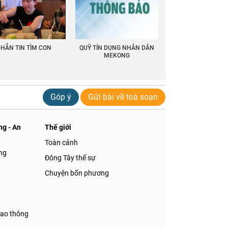
HẮN TIN TÌM CON
QUỸ TÍN DỤNG NHÂN DÂN
MEKONG
Góp ý
Gửi bài về toà soạn
g - An
Thế giới
Toàn cảnh
ng
Đông Tây thế sự
Chuyện bốn phương
iao thông