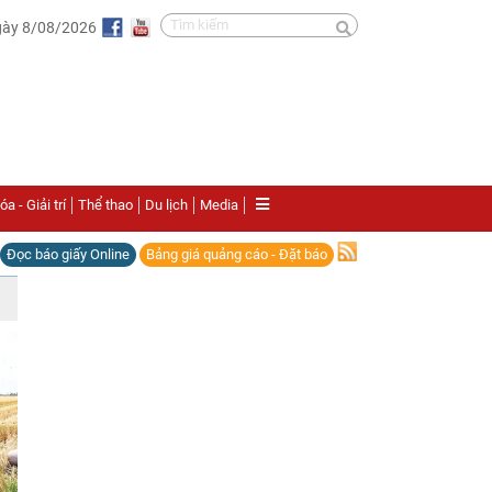
gày 8/08/2026
a - Giải trí
Thể thao
Du lịch
Media
Đọc báo giấy Online
Bảng giá quảng cáo - Đặt báo