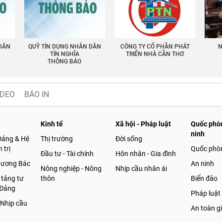
 DÂN
QUỸ TÍN DỤNG NHÂN DÂN
CÔNG TY CỔ PHẦN PHÁT
N
TÍN NGHĨA
TRIỂN NHÀ CẦN THƠ
THÔNG BÁO
IDEO
BÁO IN
Kinh tế
Xã hội - Pháp luật
Quốc phòn
ninh
Đảng & Hệ
Thị trường
Đời sống
 trị
Quốc phò
Đầu tư - Tài chính
Hôn nhân - Gia đình
gương Bác
An ninh
Nông nghiệp - Nông
Nhịp cầu nhân ái
 tảng tư
thôn
Biển đảo
 Đảng
Pháp luật
 Nhịp cầu
An toàn g