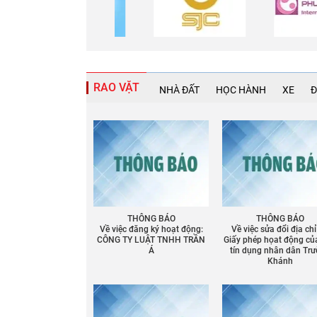
RAO VẶT
NHÀ ĐẤT
HỌC HÀNH
XE
Đ
THÔNG BÁO
THÔNG BÁO
Về việc đăng ký hoạt động:
Về việc sửa đổi địa chỉ
CÔNG TY LUẬT TNHH TRẦN
Giấy phép họat động củ
Á
tín dụng nhân dân Tr
Khánh