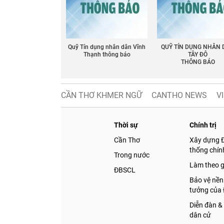
Quỹ Tín dụng nhân dân Vĩnh
QUỸ TÍN DỤNG NHÂN
Thạnh thông báo
TÂY ĐÔ
THÔNG BÁO
CẦN THƠ KHMER NGỮ
CANTHO NEWS
V
Thời sự
Chính trị
Cần Thơ
Xây dựng 
thống chính
Trong nước
Làm theo 
ĐBSCL
Bảo vệ nền
tưởng của
Diễn đàn &
dân cử