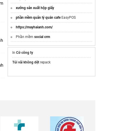
in hộp giấy theo yêu cầu tphcm
am
xưởng sản xuất hộp giấy
mẫu kiểm kê hàng tồn kho excel
phần mềm quản lý quán cafe
EasyPOS
https://mayhaianh.com/
Phần mềm
social crm
ch
In
Cờ công ty
Túi vải không dệt
repack
nh