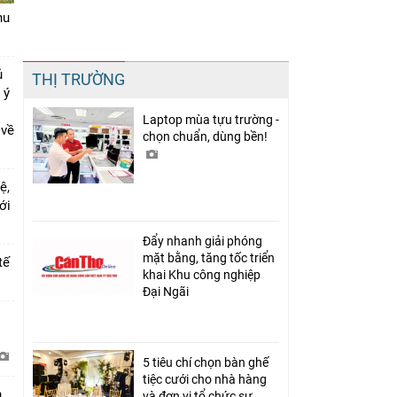
hu
Chia sẻ
ủ
THỊ TRƯỜNG
Facebook
 ý
Laptop mùa tựu trường -
 về
chọn chuẩn, dùng bền!
ệ,
mới
Đẩy nhanh giải phóng
mặt bằng, tăng tốc triển
tế
khai Khu công nghiệp
Đại Ngãi
i
5 tiêu chí chọn bàn ghế
tiệc cưới cho nhà hàng
h
và đơn vị tổ chức sự