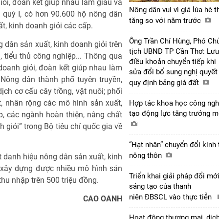
iỏi, đoàn kết giúp nhau làm giàu và
Nông dân vui vì giá lúa hè t
 quý I, có hơn 90.600 hộ nông dân
tăng so với năm trước
t, kinh doanh giỏi các cấp.
Ông Trần Chí Hùng, Phó Ch
 dân sản xuất, kinh doanh giỏi trên
tịch UBND TP Cần Thơ: Lưu
ụ, tiểu thủ công nghiệp... Thông qua
điều khoản chuyển tiếp khi
doanh giỏi, đoàn kết giúp nhau làm
sửa đổi bổ sung nghị quyết
 Nông dân thành phố tuyên truyền,
quy định bảng giá đất
ịch cơ cấu cây trồng, vật nuôi; phối
, nhân rộng các mô hình sản xuất,
Hợp tác khoa học công ngh
tạo động lực tăng trưởng 
p, các ngành hoàn thiện, nâng chất
h giỏi” trong Bộ tiêu chí quốc gia về
“Hạt nhân” chuyển đổi kinh 
nông thôn
danh hiệu nông dân sản xuất, kinh
 xây dựng được nhiều mô hình sản
Triển khai giải pháp đổi mớ
 thu nhập trên 500 triệu đồng.
sáng tạo của thanh
niên ĐBSCL vào thực tiễn
CAO OANH
Hoạt động thương mại, dịc