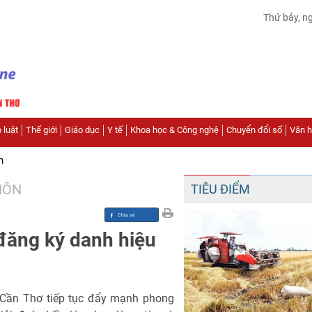
Thứ bảy, n
 luật
Thế giới
Giáo dục
Y tế
Khoa học & Công nghệ
Chuyển đổi số
Văn hó
n
HÔN
TIÊU ĐIỂM
đăng ký danh hiệu
 Cần Thơ tiếp tục đẩy mạnh phong