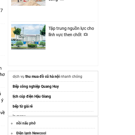
m7
Tập trung nguồn lực cho
lĩnh vực then chốt
i
n
Thơ
dịch vụ
thu mua đồ cũ hà nội
nhanh chóng
Bếp công nghiệp Quang Huy
ủ
lịch cúp điện Hậu Giang
 ý
bếp từ giá rẻ
 về
in menu
nồi nấu phở
Chân gà đông lạnh
Điện lạnh Newcool