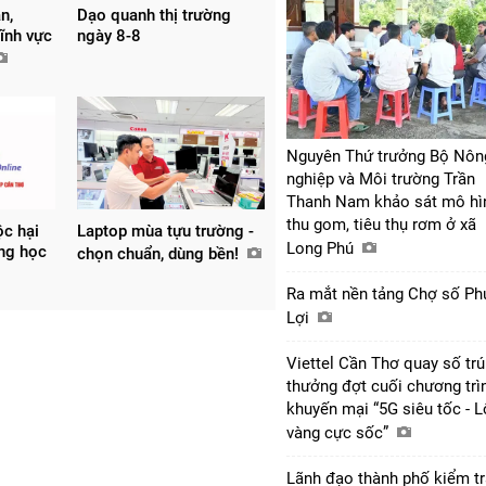
n,
Dạo quanh thị trường
ĩnh vực
ngày 8-8
Nguyên Thứ trưởng Bộ Nôn
nghiệp và Môi trường Trần
Thanh Nam khảo sát mô hì
thu gom, tiêu thụ rơm ở xã
ộc hại
Laptop mùa tựu trường -
Long Phú
ờng học
chọn chuẩn, dùng bền!
Ra mắt nền tảng Chợ số Ph
Lợi
Viettel Cần Thơ quay số tr
thưởng đợt cuối chương trì
khuyến mại “5G siêu tốc - 
vàng cực sốc”
Lãnh đạo thành phố kiểm tr