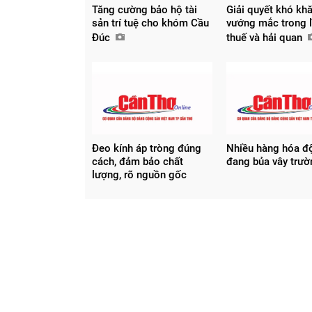
Tăng cường bảo hộ tài
Giải quyết khó khă
sản trí tuệ cho khóm Cầu
vướng mắc trong l
Đúc
thuế và hải quan
Chia sẻ
Facebook
Đeo kính áp tròng đúng
Nhiều hàng hóa đ
cách, đảm bảo chất
đang bủa vây trư
lượng, rõ nguồn gốc