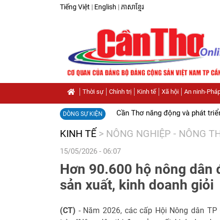
Tiếng Việt
|
English
|
ភាសាខ្មែរ
Thời sự
Chính trị
Kinh tế
Xã hội
An ninh-Pháp
Cần Thơ năng động và phát triể
DÒNG SỰ KIỆN
KINH TẾ
>
NÔNG NGHIỆP - NÔNG T
15/05/2026 - 06:07
Hơn 90.600 hộ nông dân 
sản xuất, kinh doanh giỏi
(CT)
- Năm 2026, các cấp Hội Nông dân TP