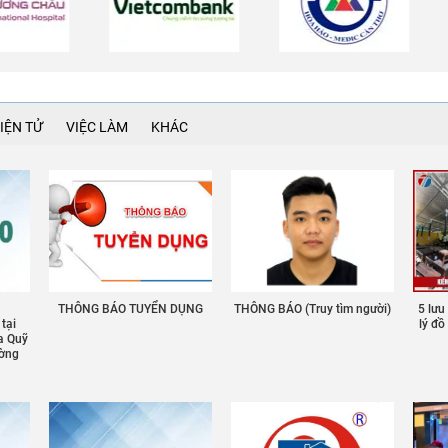
IỆN TỬ
VIỆC LÀM
KHÁC
THÔNG BÁO TUYỂN DỤNG
THÔNG BÁO (Truy tìm người)
5 lưu
 tại
lý đ
a Quỹ
ường