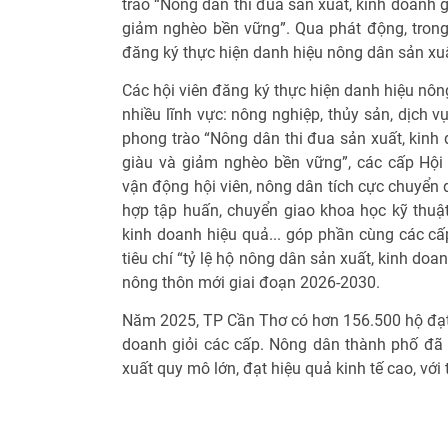
trào “Nông dân thi đua sản xuất, kinh doanh g
giảm nghèo bền vững”. Qua phát động, trong
đăng ký thực hiện danh hiệu nông dân sản xuấ
Các hội viên đăng ký thực hiện danh hiệu nông
nhiều lĩnh vực: nông nghiệp, thủy sản, dịch v
phong trào “Nông dân thi đua sản xuất, kinh 
giàu và giảm nghèo bền vững”, các cấp Hội
vận động hội viên, nông dân tích cực chuyển d
hợp tập huấn, chuyển giao khoa học kỹ thuật
kinh doanh hiệu quả... góp phần cùng các cấ
tiêu chí “tỷ lệ hộ nông dân sản xuất, kinh doan
nông thôn mới giai đoạn 2026-2030.
Năm 2025, TP Cần Thơ có hơn 156.500 hộ đạt 
doanh giỏi các cấp. Nông dân thành phố đã
xuất quy mô lớn, đạt hiệu quả kinh tế cao, với