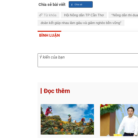
Chia sẻ bài viết
Từ khóa
Hội Nông dân TP Cần Thơ
“Nông dân thi đua
đoàn kết giúp nhau làm giàu và giảm nghèo bền vững”
BÌNH LUẬN
Đọc thêm