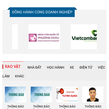
ĐỒNG HÀNH CÙNG DOANH NGHIỆP
RAO VẶT
NHÀ ĐẤT
HỌC HÀNH
XE
ĐIỆN TỬ
VIỆC
LÀM
KHÁC
THÔNG BÁO
THÔNG BÁO
THÔNG BÁO
THÔNG BÁO