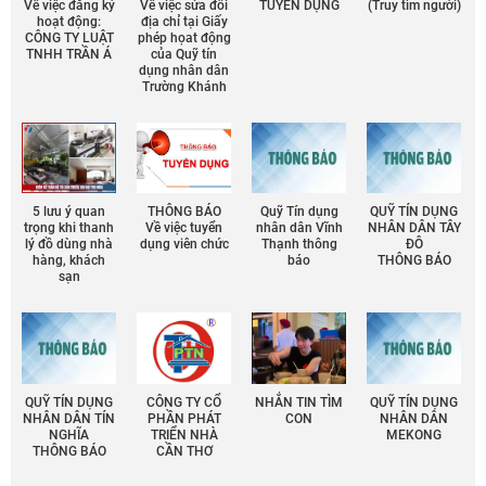
Về việc đăng ký
Về việc sửa đổi
TUYỂN DỤNG
(Truy tìm người)
hoạt động:
địa chỉ tại Giấy
CÔNG TY LUẬT
phép họat động
TNHH TRẦN Á
của Quỹ tín
dụng nhân dân
Trường Khánh
5 lưu ý quan
THÔNG BÁO
Quỹ Tín dụng
QUỸ TÍN DỤNG
trọng khi thanh
Về việc tuyển
nhân dân Vĩnh
NHÂN DÂN TÂY
lý đồ dùng nhà
dụng viên chức
Thạnh thông
ĐÔ
hàng, khách
báo
THÔNG BÁO
sạn
QUỸ TÍN DỤNG
CÔNG TY CỔ
NHẮN TIN TÌM
QUỸ TÍN DỤNG
NHÂN DÂN TÍN
PHẦN PHÁT
CON
NHÂN DÂN
NGHĨA
TRIỂN NHÀ
MEKONG
THÔNG BÁO
CẦN THƠ