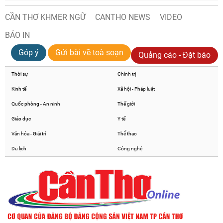
CẦN THƠ KHMER NGỮ
CANTHO NEWS
VIDEO
BÁO IN
Góp ý
Gửi bài về toà soạn
Quảng cáo - Đặt báo
Thời sự
Chính trị
Kinh tế
Xã hội - Pháp luật
Quốc phòng - An ninh
Thế giới
Giáo dục
Y tế
Văn hóa - Giải trí
Thể thao
Du lịch
Công nghệ