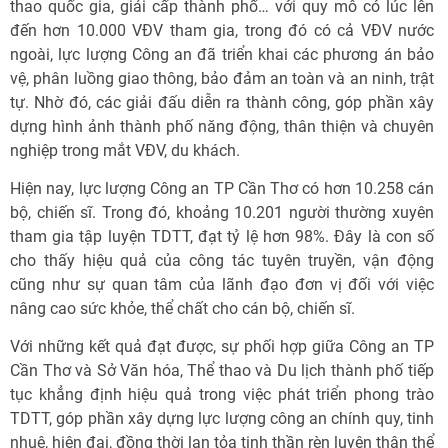
thao quốc gia, giải cấp thành phố… với quy mô có lúc lên
đến hơn 10.000 VĐV tham gia, trong đó có cả VĐV nước
ngoài, lực lượng Công an đã triển khai các phương án bảo
vệ, phân luồng giao thông, bảo đảm an toàn và an ninh, trật
tự. Nhờ đó, các giải đấu diễn ra thành công, góp phần xây
dựng hình ảnh thành phố năng động, thân thiện và chuyên
nghiệp trong mắt VĐV, du khách.
Hiện nay, lực lượng Công an TP Cần Thơ có hơn 10.258 cán
bộ, chiến sĩ. Trong đó, khoảng 10.201 người thường xuyên
tham gia tập luyện TDTT, đạt tỷ lệ hơn 98%. Đây là con số
cho thấy hiệu quả của công tác tuyên truyền, vận động
cũng như sự quan tâm của lãnh đạo đơn vị đối với việc
nâng cao sức khỏe, thể chất cho cán bộ, chiến sĩ.
Với những kết quả đạt được, sự phối hợp giữa Công an TP
Cần Thơ và Sở Văn hóa, Thể thao và Du lịch thành phố tiếp
tục khẳng định hiệu quả trong việc phát triển phong trào
TDTT, góp phần xây dựng lực lượng công an chính quy, tinh
nhuệ, hiện đại, đồng thời lan tỏa tinh thần rèn luyện thân thể