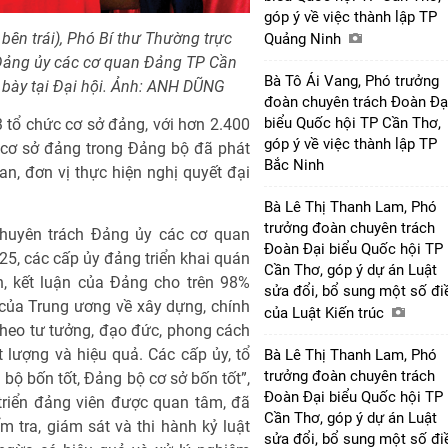
góp ý về việc thành lập TP
ên trái), Phó Bí thư Thường trực
Quảng Ninh
 Đảng ủy các cơ quan Đảng TP Cần
Bà Tô Ái Vang, Phó trưởng
 bày tại Đại hội. Ảnh: ANH DŨNG
đoàn chuyên trách Đoàn Đạ
biểu Quốc hội TP Cần Thơ,
tổ chức cơ sở đảng, với hơn 2.400
góp ý về việc thành lập TP
 cơ sở đảng trong Đảng bộ đã phát
Bắc Ninh
uan, đơn vị thực hiện nghị quyết đại
Bà Lê Thị Thanh Lam, Phó
trưởng đoàn chuyên trách
huyên trách Đảng ủy các cơ quan
Đoàn Đại biểu Quốc hội TP
5, các cấp ủy đảng triển khai quán
Cần Thơ, góp ý dự án Luật
ịnh, kết luận của Đảng cho trên 98%
sửa đổi, bổ sung một số đi
 của Trung ương về xây dựng, chính
của Luật Kiến trúc
heo tư tưởng, đạo đức, phong cách
 lượng và hiệu quả. Các cấp ủy, tổ
Bà Lê Thị Thanh Lam, Phó
trưởng đoàn chuyên trách
bộ bốn tốt, Đảng bộ cơ sở bốn tốt”,
Đoàn Đại biểu Quốc hội TP
triển đảng viên được quan tâm, đã
Cần Thơ, góp ý dự án Luật
 tra, giám sát và thi hành kỷ luật
sửa đổi, bổ sung một số đi