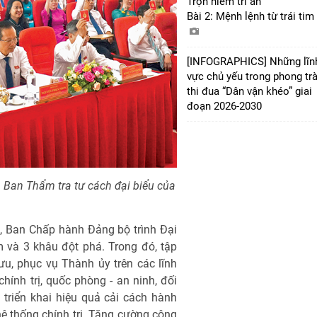
Trọn niềm tri ân
Bài 2: Mệnh lệnh từ trái tim
[INFOGRAPHICS] Những lĩn
vực chủ yếu trong phong tr
thi đua “Dân vận khéo” giai
đoạn 2026-2030
 Ban Thẩm tra tư cách đại biểu của
ra, Ban Chấp hành Đảng bộ trình Đại
m và 3 khâu đột phá. Trong đó, tập
u, phục vụ Thành ủy trên các lĩnh
ính trị, quốc phòng - an ninh, đối
o triển khai hiệu quả cải cách hành
hệ thống chính trị. Tăng cường công