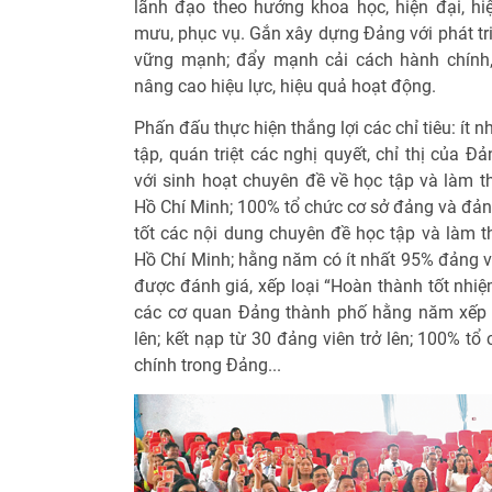
lãnh đạo theo hướng khoa học, hiện đại, h
mưu, phục vụ. Gắn xây dựng Đảng với phát tri
vững mạnh; đẩy mạnh cải cách hành chính, 
nâng cao hiệu lực, hiệu quả hoạt động.
Phấn đấu thực hiện thắng lợi các chỉ tiêu: ít
tập, quán triệt các nghị quyết, chỉ thị của 
với sinh hoạt chuyên đề về học tập và làm t
Hồ Chí Minh; 100% tổ chức cơ sở đảng và đản
tốt các nội dung chuyên đề học tập và làm t
Hồ Chí Minh; hằng năm có ít nhất 95% đảng v
được đánh giá, xếp loại “Hoàn thành tốt nhi
các cơ quan Đảng thành phố hằng năm xếp l
lên; kết nạp từ 30 đảng viên trở lên; 100% t
chính trong Đảng...