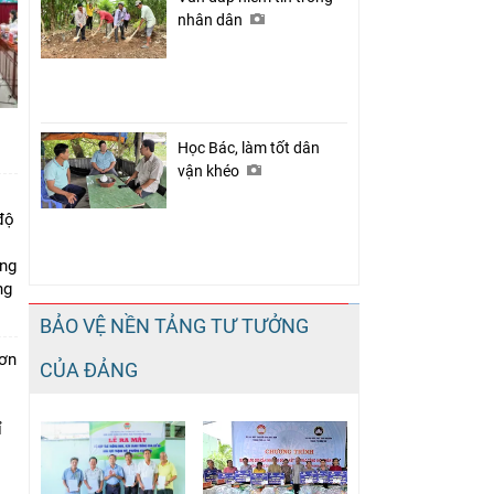
nhân dân
Học Bác, làm tốt dân
vận khéo
độ
ung
ng
BẢO VỆ NỀN TẢNG TƯ TƯỞNG
đơn
CỦA ĐẢNG
i
ỉ