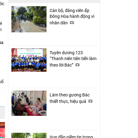
ớc
Cán bộ, đảng viên ấp
Đông Hòa hành động vì
i
nhân dân
n
ủa
Tuyên dương 123
“Thanh niên tiên tiến làm
theo lời Bác”
số
Làm theo gương Bác
thiết thực, hiệu quả
Vun đắp niềm tin trong