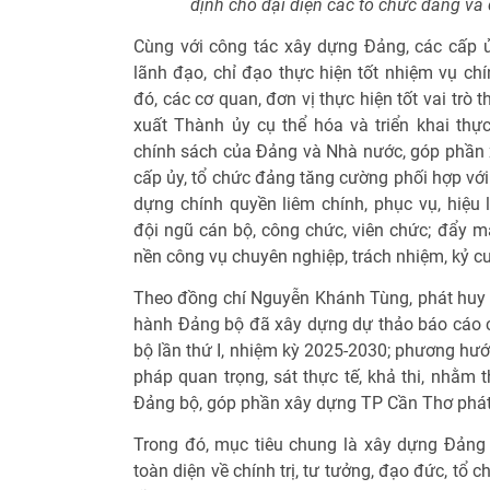
định cho đại diện các tổ chức đảng và
Cùng với công tác xây dựng Đảng, các cấp 
lãnh đạo, chỉ đạo thực hiện tốt nhiệm vụ chí
đó, các cơ quan, đơn vị thực hiện tốt vai trò
xuất Thành ủy cụ thể hóa và triển khai thực
chính sách của Đảng và Nhà nước, góp phần x
cấp ủy, tổ chức đảng tăng cường phối hợp với
dựng chính quyền liêm chính, phục vụ, hiệu 
đội ngũ cán bộ, công chức, viên chức; đẩy m
nền công vụ chuyên nghiệp, trách nhiệm, kỷ c
Theo đồng chí Nguyễn Khánh Tùng, phát huy
hành Đảng bộ đã xây dựng dự thảo báo cáo chí
bộ lần thứ I, nhiệm kỳ 2025-2030; phương hướng
pháp quan trọng, sát thực tế, khả thi, nhằm t
Đảng bộ, góp phần xây dựng TP Cần Thơ phát 
Trong đó, mục tiêu chung là xây dựng Đảng
toàn diện về chính trị, tư tưởng, đạo đức, tổ