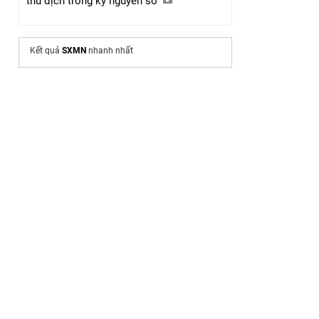
thù địch trong kỷ nguyên số
Kết quả
SXMN
nhanh nhất