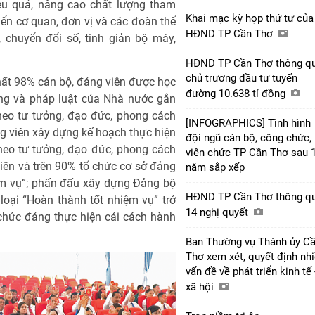
iệu quả, nâng cao chất lượng tham
Khai mạc kỳ họp thứ tư của
ển cơ quan, đơn vị và các đoàn thể
HĐND TP Cần Thơ
chuyển đổi số, tinh giản bộ máy,
HĐND TP Cần Thơ thông q
chủ trương đầu tư tuyến
 nhất 98% cán bộ, đảng viên được học
đường 10.638 tỉ đồng
Đảng và pháp luật của Nhà nước gắn
heo tư tưởng, đạo đức, phong cách
[INFOGRAPHICS] Tình hình
g viên xây dựng kế hoạch thực hiện
đội ngũ cán bộ, công chức,
heo tư tưởng, đạo đức, phong cách
viên chức TP Cần Thơ sau 
iên và trên 90% tổ chức cơ sở đảng
năm sắp xếp
ệm vụ”; phấn đấu xây dựng Đảng bộ
HĐND TP Cần Thơ thông q
oại “Hoàn thành tốt nhiệm vụ” trở
14 nghị quyết
ổ chức đảng thực hiện cải cách hành
Ban Thường vụ Thành ủy C
Thơ xem xét, quyết định nh
vấn đề về phát triển kinh tế 
xã hội