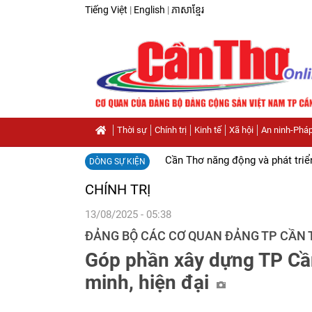
Tiếng Việt
|
English
|
ភាសាខ្មែរ
Thời sự
Chính trị
Kinh tế
Xã hội
An ninh-Pháp
Cần Thơ năng động và phát triể
DÒNG SỰ KIỆN
CHÍNH TRỊ
13/08/2025 - 05:38
ĐẢNG BỘ CÁC CƠ QUAN ĐẢNG TP CẦN 
Góp phần xây dựng TP Cần
minh, hiện đại