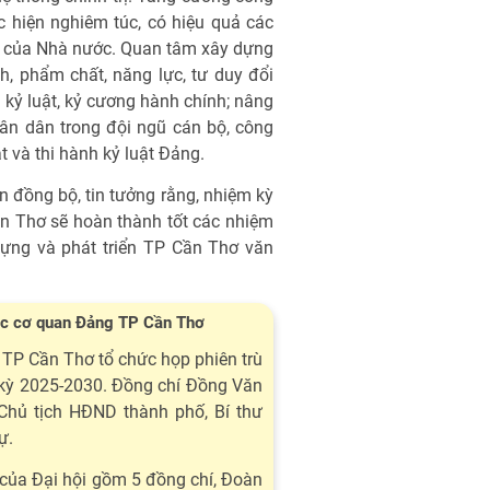
c hiện nghiêm túc, có hiệu quả các
t của Nhà nước. Quan tâm xây dựng
h, phẩm chất, năng lực, tư duy đổi
 kỷ luật, kỷ cương hành chính; nâng
hân dân trong đội ngũ cán bộ, công
t và thi hành kỷ luật Đảng.
ện đồng bộ, tin tưởng rằng, nhiệm kỳ
n Thơ sẽ hoàn thành tốt các nhiệm
dựng và phát triển TP Cần Thơ văn
các cơ quan Đảng TP Cần Thơ
 TP Cần Thơ tổ chức họp phiên trù
m kỳ 2025-2030. Đồng chí Đồng Văn
Chủ tịch HĐND thành phố, Bí thư
ự.
của Đại hội gồm 5 đồng chí, Đoàn