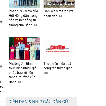
Phát huy vai trò của
Gắn kết Mặt trận với
Hội Nông dân trong
nhân dân
bảo vệ nền tảng tư
ua
tưởng của Đảng
1
Phường An Bình
Thực hiện hiệu quả
ua
thực hiện nhiều giải
công tác tuyên giáo
pháp bảo vệ nền
tảng tư tưởng của
ần
Đảng
iều
-
DIỄN ĐÀN & NHỊP CẦU DÂN CỬ