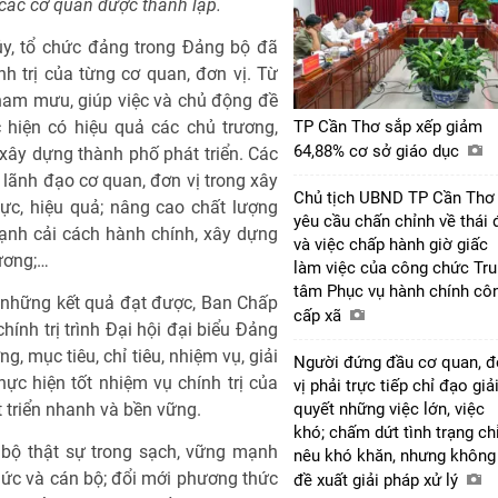
 các cơ quan được thành lập.
ủy, tổ chức đảng trong Đảng bộ đã
nh trị của từng cơ quan, đơn vị. Từ
 tham mưu, giúp việc và chủ động đề
 hiện có hiệu quả các chủ trương,
TP Cần Thơ sắp xếp giảm
64,88% cơ sở giáo dục
ây dựng thành phố phát triển. Các
 lãnh đạo cơ quan, đơn vị trong xây
Chủ tịch UBND TP Cần Thơ
lực, hiệu quả; nâng cao chất lượng
yêu cầu chấn chỉnh về thái 
ạnh cải cách hành chính, xây dựng
và việc chấp hành giờ giấc
ương;…
làm việc của công chức Tr
tâm Phục vụ hành chính cô
 những kết quả đạt được, Ban Chấp
cấp xã
nh trị trình Đại hội đại biểu Đảng
, mục tiêu, chỉ tiêu, nhiệm vụ, giải
Người đứng đầu cơ quan, 
hực hiện tốt nhiệm vụ chính trị của
vị phải trực tiếp chỉ đạo giả
triển nhanh và bền vững.
quyết những việc lớn, việc
khó; chấm dứt tình trạng ch
 bộ thật sự trong sạch, vững mạnh
nêu khó khăn, nhưng không
 chức và cán bộ; đổi mới phương thức
đề xuất giải pháp xử lý