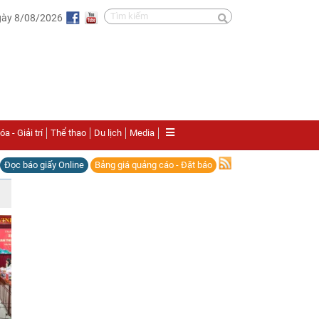
gày 8/08/2026
a - Giải trí
Thể thao
Du lịch
Media
Đọc báo giấy Online
Bảng giá quảng cáo - Đặt báo