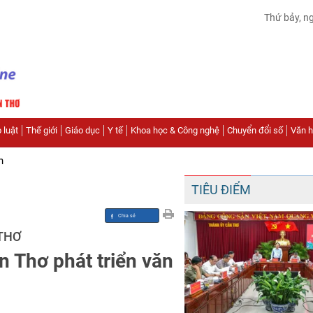
Thứ bảy, n
 luật
Thế giới
Giáo dục
Y tế
Khoa học & Công nghệ
Chuyển đổi số
Văn hó
n
TIÊU ĐIỂM
THƠ
 Thơ phát triển văn