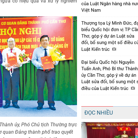
 ngừa có hiệu quả và xử lý nghiêm
của Luật Ngân hàng nhà nư
Việt Nam
Thượng tọa Lý Minh Đức, đạ
biểu Quốc hội đơn vị TP Cầ
Thơ, góp ý dự án Luật sửa
đổi, bổ sung một số điều c
Luật Kiến trúc
Đại biểu Quốc hội Nguyễn
Tuấn Anh, Phó Bí thư Thành
ủy Cần Thơ, góp ý về dự án
Luật sửa đổi, bổ sung một 
điều của Luật Kiến trúc
ĐỌC NHIỀU
Thành ủy, Phó Chủ tịch Thường trực
ơ quan Đảng thành phố trao quyết