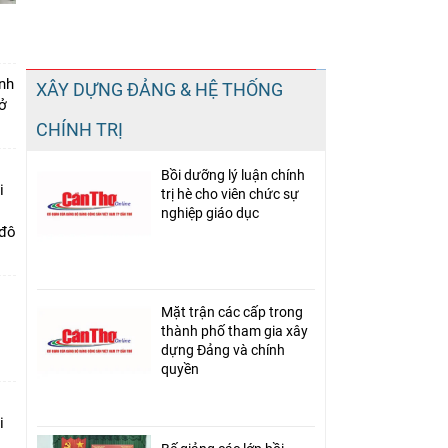
Chia sẻ
nh
XÂY DỰNG ĐẢNG & HỆ THỐNG
Facebook
ở
CHÍNH TRỊ
Bồi dưỡng lý luận chính
i
trị hè cho viên chức sự
nghiệp giáo dục
 đô
Mặt trận các cấp trong
thành phố tham gia xây
dựng Đảng và chính
quyền
i