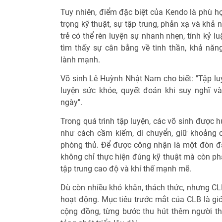
Tuy nhiên, điểm đặc biệt của Kendo là phù h
trọng kỹ thuật, sự tập trung, phản xạ và khả 
trẻ có thể rèn luyện sự nhanh nhẹn, tính kỷ luậ
tìm thấy sự cân bằng về tinh thần, khả năng
lành mạnh.
Võ sinh Lê Huỳnh Nhật Nam cho biết: "Tập luy
luyện sức khỏe, quyết đoán khi suy nghĩ v
ngày".
Trong quá trình tập luyện, các võ sinh được
như cách cầm kiếm, di chuyển, giữ khoảng 
phòng thủ. Để được công nhận là một đòn đán
không chỉ thực hiện đúng kỹ thuật mà còn phả
tập trung cao độ và khí thế mạnh mẽ.
Dù còn nhiều khó khăn, thách thức, nhưng CL
hoạt động. Mục tiêu trước mắt của CLB là giớ
cộng đồng, từng bước thu hút thêm người t