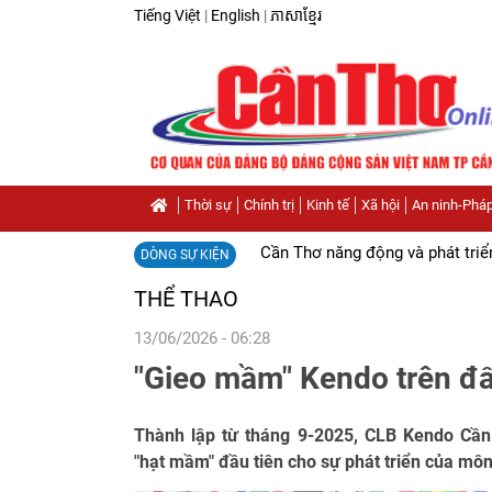
Tiếng Việt
|
English
|
ភាសាខ្មែរ
Thời sự
Chính trị
Kinh tế
Xã hội
An ninh-Pháp
Cần Thơ năng động và phát triể
DÒNG SỰ KIỆN
THỂ THAO
13/06/2026 - 06:28
"Gieo mầm" Kendo trên đ
Thành lập từ tháng 9-2025, CLB Kendo Cần
"hạt mầm" đầu tiên cho sự phát triển của môn