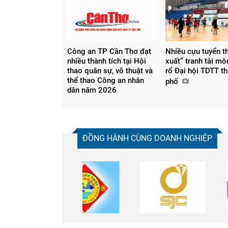
Công an TP Cần Thơ đạt
Nhiều cựu tuyển th
nhiều thành tích tại Hội
xuất” tranh tài m
thao quân sự, võ thuật và
rổ Đại hội TDTT t
thể thao Công an nhân
phố
dân năm 2026
ĐỒNG HÀNH CÙNG DOANH NGHIỆP