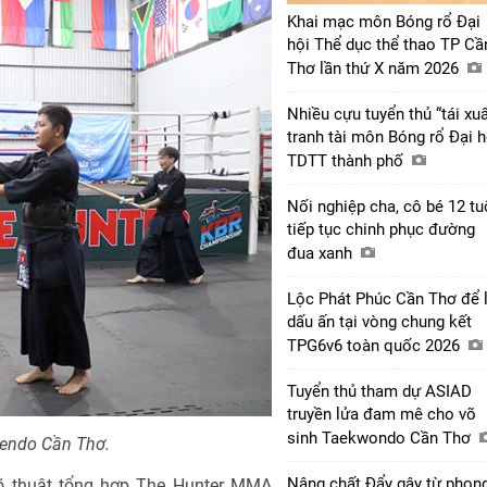
Khai mạc môn Bóng rổ Đại
hội Thể dục thể thao TP Cầ
Thơ lần thứ X năm 2026
Nhiều cựu tuyển thủ “tái xuấ
tranh tài môn Bóng rổ Đại h
TDTT thành phố
Nối nghiệp cha, cô bé 12 tu
tiếp tục chinh phục đường
đua xanh
Lộc Phát Phúc Cần Thơ để l
dấu ấn tại vòng chung kết
TPG6v6 toàn quốc 2026
Tuyển thủ tham dự ASIAD
truyền lửa đam mê cho võ
sinh Taekwondo Cần Thơ
Kendo Cần Thơ.
Nâng chất Đẩy gậy từ phon
võ thuật tổng hợp The Hunter MMA