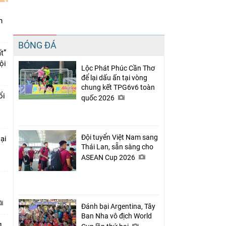
n
Chia sẻ
BÓNG ĐÁ
Facebook
t”
ội
Lộc Phát Phúc Cần Thơ
để lại dấu ấn tại vòng
chung kết TPG6v6 toàn
ổi
quốc 2026
Đội tuyển Việt Nam sang
ại
Thái Lan, sẵn sàng cho
ASEAN Cup 2026
Đánh bại Argentina, Tây
Ban Nha vô địch World
g