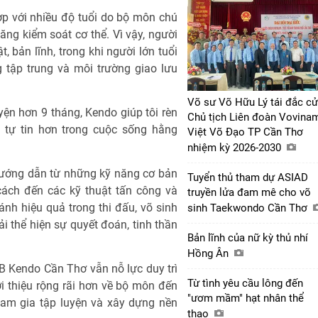
ợp với nhiều độ tuổi do bộ môn chú
năng kiểm soát cơ thể. Vì vậy, người
t, bản lĩnh, trong khi người lớn tuổi
 tập trung và môi trường giao lưu
Võ sư Võ Hữu Lý tái đắc cử
ện hơn 9 tháng, Kendo giúp tôi rèn
Chủ tịch Liên đoàn Vovinam
à tự tin hơn trong cuộc sống hằng
Việt Võ Đạo TP Cần Thơ
nhiệm kỳ 2026-2030
 hướng dẫn từ những kỹ năng cơ bản
Tuyển thủ tham dự ASIAD
cách đến các kỹ thuật tấn công và
truyền lửa đam mê cho võ
h hiệu quả trong thi đấu, võ sinh
sinh Taekwondo Cần Thơ
i thể hiện sự quyết đoán, tinh thần
Bản lĩnh của nữ kỳ thủ nhí
Hồng Ân
B Kendo Cần Thơ vẫn nỗ lực duy trì
Từ tình yêu cầu lông đến
i thiệu rộng rãi hơn về bộ môn đến
"ươm mầm" hạt nhân thể
ham gia tập luyện và xây dựng nền
thao