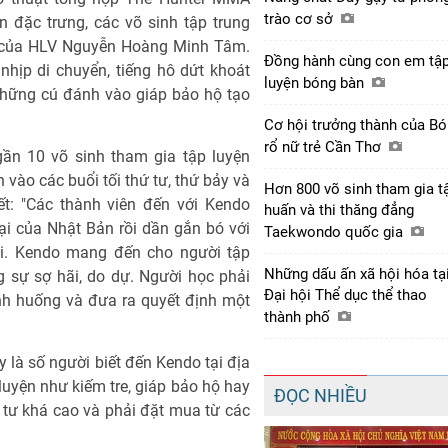
trào cơ sở
 đặc trưng, các võ sinh tập trung
n của HLV Nguyễn Hoàng Minh Tâm.
Đồng hành cùng con em tậ
nhịp di chuyển, tiếng hô dứt khoát
luyện bóng bàn
những cú đánh vào giáp bảo hộ tạo
Cơ hội trưởng thành của B
rổ nữ trẻ Cần Thơ
ần 10 võ sinh tham gia tập luyện
 vào các buổi tối thứ tư, thứ bảy và
Hơn 800 võ sinh tham gia t
t: "Các thành viên đến với Kendo
huấn và thi thăng đẳng
i của Nhật Bản rồi dần gắn bó với
Taekwondo quốc gia
ại. Kendo mang đến cho người tập
Những dấu ấn xã hội hóa tạ
g sự sợ hãi, do dự. Người học phải
Đại hội Thể dục thể thao
nh huống và đưa ra quyết định một
thành phố
 là số người biết đến Kendo tại địa
 luyện như kiếm tre, giáp bảo hộ hay
ĐỌC NHIỀU
 tư khá cao và phải đặt mua từ các