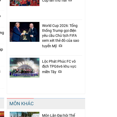
Cup lần thứ hai
p
World Cup 2026: Tổng
thống Trump gọi điện
óng
yêu cầu Chủ tịch FIFA
xem xét thẻ đỏ của sao
tuyển Mỹ
ập
Lộc Phát Phúc FC vô
địch TPG6v6 khu vực
i
miền Tây
MÔN KHÁC
Môn Lặn Đại hội Thể