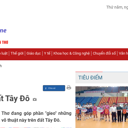
Thứ năm, n
 luật
Thế giới
Giáo dục
Y tế
Khoa học & Công nghệ
Chuyển đổi số
Văn hó
n
TIÊU ĐIỂM
ất Tây Đô
 Thơ đang góp phần "gieo" những
 võ thuật này trên đất Tây Đô.