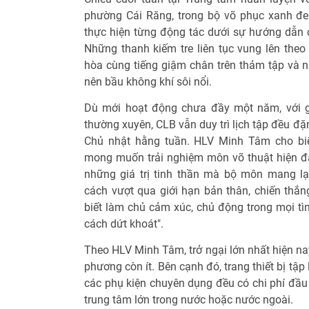
phường Cái Răng, trong bộ võ phục xanh đen
thực hiện từng động tác dưới sự hướng dẫ
Những thanh kiếm tre liên tục vung lên theo 
hòa cùng tiếng giậm chân trên thảm tập và 
nên bầu không khí sôi nổi.
Dù mới hoạt động chưa đầy một năm, với g
thường xuyên, CLB vẫn duy trì lịch tập đều đặn
Chủ nhật hằng tuần. HLV Minh Tâm cho biế
mong muốn trải nghiệm môn võ thuật hiện đạ
những giá trị tinh thần mà bộ môn mang l
cách vượt qua giới hạn bản thân, chiến thắn
biết làm chủ cảm xúc, chủ động trong mọi tì
cách dứt khoát".
Theo HLV Minh Tâm, trở ngại lớn nhất hiện nay
phương còn ít. Bên cạnh đó, trang thiết bị tập
các phụ kiện chuyên dụng đều có chi phí đầu
trung tâm lớn trong nước hoặc nước ngoài.