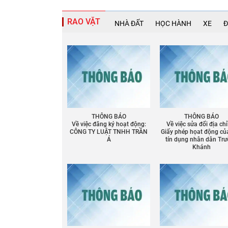
RAO VẶT
NHÀ ĐẤT
HỌC HÀNH
XE
Đ
THÔNG BÁO
THÔNG BÁO
Về việc đăng ký hoạt động:
Về việc sửa đổi địa chỉ
CÔNG TY LUẬT TNHH TRẦN
Giấy phép họat động củ
Á
tín dụng nhân dân Tr
Khánh
Chia sẻ