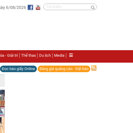
gày 6/08/2026
a - Giải trí
Thể thao
Du lịch
Media
Đọc báo giấy Online
Bảng giá quảng cáo - Đặt báo