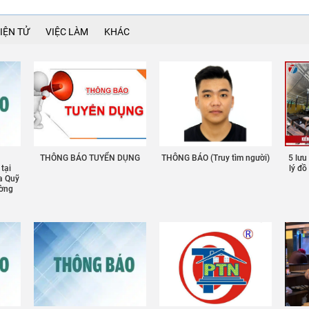
IỆN TỬ
VIỆC LÀM
KHÁC
THÔNG BÁO TUYỂN DỤNG
THÔNG BÁO (Truy tìm người)
5 lưu
 tại
lý đ
a Quỹ
ường