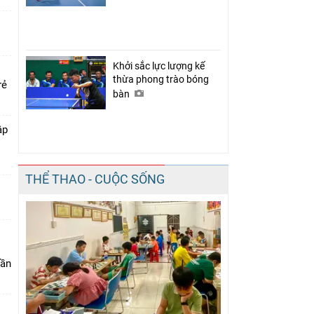
Khởi sắc lực lượng kế
thừa phong trào bóng
rẻ
bàn
ập
THỂ THAO - CUỘC SỐNG
lần