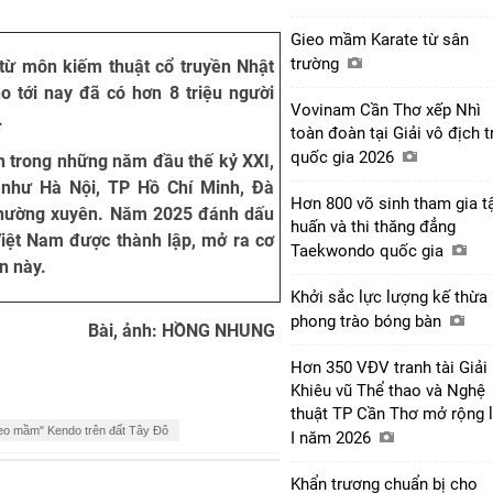
Gieo mầm Karate từ sân
trường
 từ môn kiếm thuật cổ truyền Nhật
o tới nay đã có hơn 8 triệu người
Vovinam Cần Thơ xếp Nhì
.
toàn đoàn tại Giải vô địch t
quốc gia 2026
h trong những năm đầu thế kỷ XXI,
ố như Hà Nội, TP Hồ Chí Minh, Đà
Hơn 800 võ sinh tham gia t
thường xuyên. Năm 2025 đánh dấu
huấn và thi thăng đẳng
iệt Nam được thành lập, mở ra cơ
Taekwondo quốc gia
n này.
Khởi sắc lực lượng kế thừa
phong trào bóng bàn
Bài, ảnh: HỒNG NHUNG
Hơn 350 VĐV tranh tài Giải
Khiêu vũ Thể thao và Nghệ
thuật TP Cần Thơ mở rộng 
eo mầm" Kendo trên đất Tây Đô
I năm 2026
Khẩn trương chuẩn bị cho