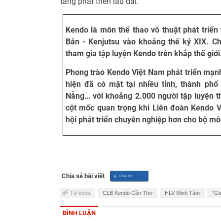
tảng phát triển lâu dài.
Kendo là môn thể thao võ thuật phát triển
Bản - Kenjutsu vào khoảng thế kỷ XIX. Ch
tham gia tập luyện Kendo trên khắp thế giới
Phong trào Kendo Việt Nam phát triển mạn
hiện đã có mặt tại nhiều tỉnh, thành ph
Nẵng… với khoảng 2.000 người tập luyện 
cột mốc quan trọng khi Liên đoàn Kendo V
hội phát triển chuyên nghiệp hơn cho bộ mô
Chia sẻ bài viết
Từ khóa
CLB Kendo Cần Thơ
HLV Minh Tâm
"Gi
BÌNH LUẬN