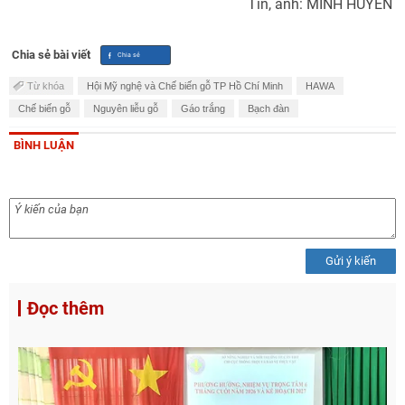
Tin, ảnh: MINH HUYỀN
Chia sẻ bài viết
Từ khóa
Hội Mỹ nghệ và Chế biến gỗ TP Hồ Chí Minh
HAWA
Chế biến gỗ
Nguyên liễu gỗ
Gáo trắng
Bạch đàn
BÌNH LUẬN
Gửi ý kiến
Đọc thêm