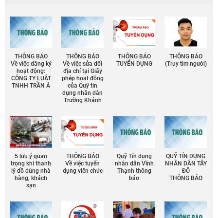
THÔNG BÁO
THÔNG BÁO
THÔNG BÁO
THÔNG BÁO
Về việc đăng ký
Về việc sửa đổi
TUYỂN DỤNG
(Truy tìm người)
hoạt động:
địa chỉ tại Giấy
CÔNG TY LUẬT
phép họat động
TNHH TRẦN Á
của Quỹ tín
dụng nhân dân
Trường Khánh
5 lưu ý quan
THÔNG BÁO
Quỹ Tín dụng
QUỸ TÍN DỤNG
trọng khi thanh
Về việc tuyển
nhân dân Vĩnh
NHÂN DÂN TÂY
lý đồ dùng nhà
dụng viên chức
Thạnh thông
ĐÔ
hàng, khách
báo
THÔNG BÁO
sạn