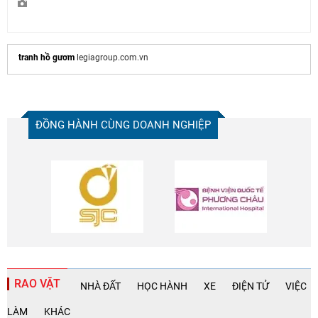
tranh hồ gươm
legiagroup.com.vn
ĐỒNG HÀNH CÙNG DOANH NGHIỆP
RAO VẶT
NHÀ ĐẤT
HỌC HÀNH
XE
ĐIỆN TỬ
VIỆC
LÀM
KHÁC