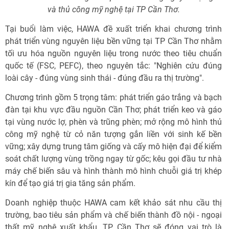
và thủ công mỹ nghệ tại TP Cần Thơ.
Tại buổi làm việc, HAWA đề xuất triển khai chương trình
phát triển vùng nguyên liệu bền vững tại TP Cần Thơ nhằm
tối ưu hóa nguồn nguyên liệu trong nước theo tiêu chuẩn
quốc tế (FSC, PEFC), theo nguyên tắc: "Nghiên cứu đúng
loài cây - đúng vùng sinh thái - đúng đầu ra thị trường".
Chương trình gồm 5 trọng tâm: phát triển gáo trắng và bạch
đàn tại khu vực đầu nguồn Cần Thơ; phát triển keo và gáo
tại vùng nước lợ, phèn và trũng phèn; mở rộng mô hình thủ
công mỹ nghệ từ cỏ năn tượng gắn liền với sinh kế bền
vững; xây dựng trung tâm giống và cấy mô hiện đại để kiểm
soát chất lượng vùng trồng ngay từ gốc; kêu gọi đầu tư nhà
máy chế biến sâu và hình thành mô hình chuỗi giá trị khép
kín để tạo giá trị gia tăng sản phẩm.
Doanh nghiệp thuộc HAWA cam kết khảo sát nhu cầu thị
trường, bao tiêu sản phẩm và chế biến thành đồ nội - ngoại
thất mỹ nghệ xuất khẩu. TP Cần Thơ sẽ đóng vai trò là