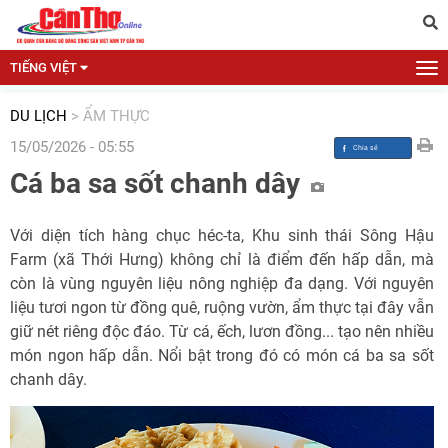
TIẾNG VIỆT
DU LỊCH
>
ẨM THỰC
15/05/2026 - 05:55
Cá ba sa sốt chanh dây
Với diện tích hàng chục héc-ta, Khu sinh thái Sông Hậu
Farm (xã Thới Hưng) không chỉ là điểm đến hấp dẫn, mà
còn là vùng nguyên liệu nông nghiệp đa dạng. Với nguyên
liệu tươi ngon từ đồng quê, ruộng vườn, ẩm thực tại đây vẫn
giữ nét riêng độc đáo. Từ cá, ếch, lươn đồng... tạo nên nhiều
món ngon hấp dẫn. Nổi bật trong đó có món cá ba sa sốt
chanh dây.