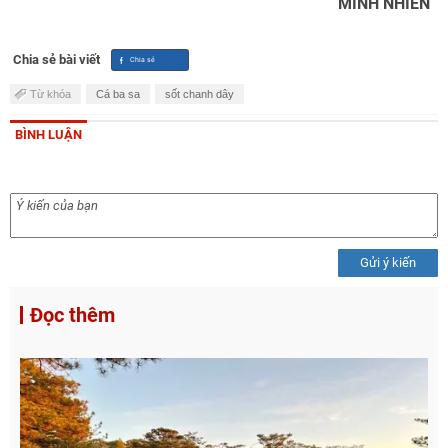
MINH NHIÊN
Chia sẻ bài viết
Từ khóa
Cá ba sa
sốt chanh dây
BÌNH LUẬN
Gửi ý kiến
Đọc thêm