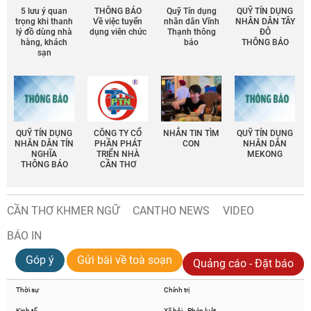
5 lưu ý quan
THÔNG BÁO
Quỹ Tín dụng
QUỸ TÍN DỤNG
trọng khi thanh
Về việc tuyển
nhân dân Vĩnh
NHÂN DÂN TÂY
lý đồ dùng nhà
dụng viên chức
Thạnh thông
ĐÔ
hàng, khách
báo
THÔNG BÁO
sạn
QUỸ TÍN DỤNG
CÔNG TY CỔ
NHẮN TIN TÌM
QUỸ TÍN DỤNG
NHÂN DÂN TÍN
PHẦN PHÁT
CON
NHÂN DÂN
NGHĨA
TRIỂN NHÀ
MEKONG
THÔNG BÁO
CẦN THƠ
CẦN THƠ KHMER NGỮ
CANTHO NEWS
VIDEO
BÁO IN
Góp ý
Gửi bài về toà soạn
Quảng cáo - Đặt báo
Thời sự
Chính trị
Kinh tế
Xã hội - Pháp luật