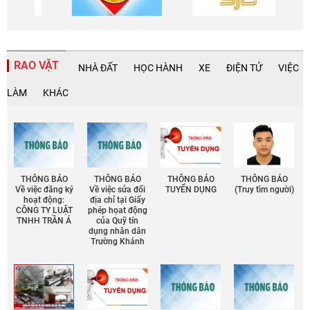
RAO VẶT
NHÀ ĐẤT
HỌC HÀNH
XE
ĐIỆN TỬ
VIỆC
LÀM
KHÁC
THÔNG BÁO
THÔNG BÁO
THÔNG BÁO
THÔNG BÁO
Về việc đăng ký
Về việc sửa đổi
TUYỂN DỤNG
(Truy tìm người)
hoạt động:
địa chỉ tại Giấy
CÔNG TY LUẬT
phép họat động
TNHH TRẦN Á
của Quỹ tín
dụng nhân dân
Trường Khánh