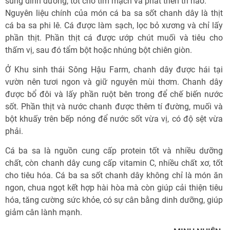
sung dinh dưỡng, tốt cho tim mạch và phát triển trí não.
Nguyên liệu chính của món cá ba sa sốt chanh dây là thịt
cá ba sa phi lê. Cá được làm sạch, lọc bỏ xương và chỉ lấy
phần thịt. Phần thịt cá được ướp chút muối và tiêu cho
thấm vị, sau đó tẩm bột hoặc nhúng bột chiên giòn.
Ở Khu sinh thái Sông Hậu Farm, chanh dây được hái tại
vườn nên tươi ngon và giữ nguyên mùi thơm. Chanh dây
được bổ đôi và lấy phần ruột bên trong để chế biến nước
sốt. Phần thịt và nước chanh được thêm tí đường, muối và
bột khuấy trên bếp nóng để nước sốt vừa vị, có độ sệt vừa
phải.
Cá ba sa là nguồn cung cấp protein tốt và nhiều dưỡng
chất, còn chanh dây cung cấp vitamin C, nhiều chất xơ, tốt
cho tiêu hóa. Cá ba sa sốt chanh dây không chỉ là món ăn
ngon, chua ngọt kết hợp hài hòa mà còn giúp cải thiện tiêu
hóa, tăng cường sức khỏe, có sự cân bằng dinh dưỡng, giúp
giảm cân lành mạnh.