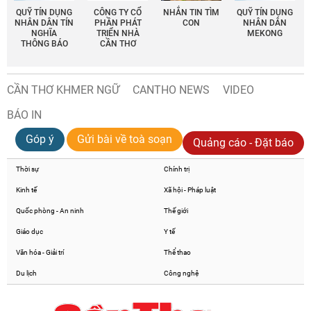
QUỸ TÍN DỤNG
CÔNG TY CỔ
NHẮN TIN TÌM
QUỸ TÍN DỤNG
NHÂN DÂN TÍN
PHẦN PHÁT
CON
NHÂN DÂN
NGHĨA
TRIỂN NHÀ
MEKONG
THÔNG BÁO
CẦN THƠ
CẦN THƠ KHMER NGỮ
CANTHO NEWS
VIDEO
BÁO IN
Góp ý
Gửi bài về toà soạn
Quảng cáo - Đặt báo
Thời sự
Chính trị
Kinh tế
Xã hội - Pháp luật
Quốc phòng - An ninh
Thế giới
Giáo dục
Y tế
Văn hóa - Giải trí
Thể thao
Du lịch
Công nghệ