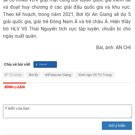
và đoạt huy chương ở các giải đấu quốc gia và khu vực.
Theo kế hoạch, trong năm 2021, Bơi lội An Giang sẽ dự 5
giải quốc gia, giải trẻ Ðông Nam Á và trẻ châu Á. Hiện thầy
trò HLV Võ Thái Nguyên tích cực tập luyện, chuẩn bị cho
ngày xuất quân.
Bài, ảnh: AN CHI
Chia sẻ bài viết
Từ khóa
Bơi lội
thể thao An Giang
Kình ngư Võ Trí Trung
BÌNH LUẬN
Gửi ý kiến