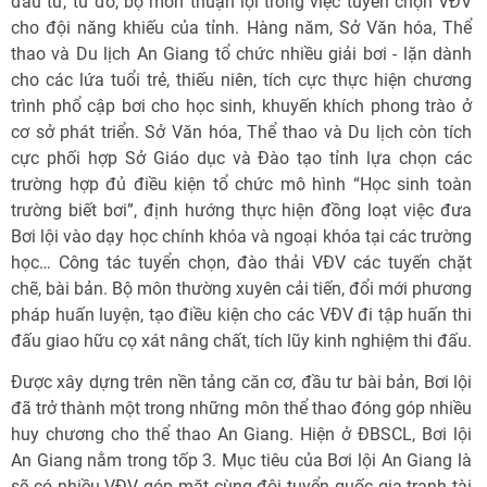
đầu tư, từ đó, bộ môn thuận lợi trong việc tuyển chọn VÐV
cho đội năng khiếu của tỉnh. Hàng năm, Sở Văn hóa, Thể
thao và Du lịch An Giang tổ chức nhiều giải bơi - lặn dành
cho các lứa tuổi trẻ, thiếu niên, tích cực thực hiện chương
trình phổ cập bơi cho học sinh, khuyến khích phong trào ở
cơ sở phát triển. Sở Văn hóa, Thể thao và Du lịch còn tích
cực phối hợp Sở Giáo dục và Ðào tạo tỉnh lựa chọn các
trường hợp đủ điều kiện tổ chức mô hình “Học sinh toàn
trường biết bơi”, định hướng thực hiện đồng loạt việc đưa
Bơi lội vào dạy học chính khóa và ngoại khóa tại các trường
học… Công tác tuyển chọn, đào thải VÐV các tuyến chặt
chẽ, bài bản. Bộ môn thường xuyên cải tiến, đổi mới phương
pháp huấn luyện, tạo điều kiện cho các VÐV đi tập huấn thi
đấu giao hữu cọ xát nâng chất, tích lũy kinh nghiệm thi đấu.
Ðược xây dựng trên nền tảng căn cơ, đầu tư bài bản, Bơi lội
đã trở thành một trong những môn thể thao đóng góp nhiều
huy chương cho thể thao An Giang. Hiện ở ÐBSCL, Bơi lội
An Giang nằm trong tốp 3. Mục tiêu của Bơi lội An Giang là
sẽ có nhiều VÐV góp mặt cùng đội tuyển quốc gia tranh tài