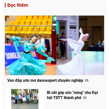
Đọc thêm
Vun đắp ước mơ dancesport chuyên nghiệp
Bi sắt góp sức "nóng" cho Đại
hội TDTT thành phố