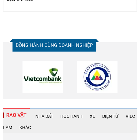
ĐỒNG HÀNH CÙNG DOANH NGHIỆP
RAO VẶT
NHÀ ĐẤT
HỌC HÀNH
XE
ĐIỆN TỬ
VIỆC
LÀM
KHÁC