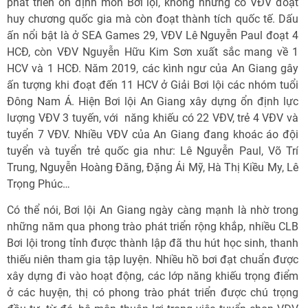
phát triển ổn định môn Bơi lội, không những có VÐV đoạt
huy chương quốc gia mà còn đoạt thành tích quốc tế. Dấu
ấn nổi bật là ở SEA Games 29, VÐV Lê Nguyễn Paul đoạt 4
HCÐ, còn VÐV Nguyễn Hữu Kim Sơn xuất sắc mang về 1
HCV và 1 HCÐ. Năm 2019, các kình ngư của An Giang gây
ấn tượng khi đoạt đến 11 HCV ở Giải Bơi lội các nhóm tuổi
Ðông Nam Á. Hiện Bơi lội An Giang xây dựng ổn định lực
lượng VÐV 3 tuyến, với năng khiếu có 22 VÐV, trẻ 4 VÐV và
tuyển 7 VÐV. Nhiều VÐV của An Giang đang khoác áo đội
tuyển và tuyển trẻ quốc gia như: Lê Nguyễn Paul, Võ Trí
Trung, Nguyễn Hoàng Ðăng, Ðặng Ái Mỹ, Hà Thị Kiều My, Lê
Trọng Phúc…
Có thể nói, Bơi lội An Giang ngày càng mạnh là nhờ trong
những năm qua phong trào phát triển rộng khắp, nhiều CLB
Bơi lội trong tỉnh được thành lập đã thu hút học sinh, thanh
thiếu niên tham gia tập luyện. Nhiều hồ bơi đạt chuẩn được
xây dựng đi vào hoạt động, các lớp năng khiếu trọng điểm
ở các huyện, thị có phong trào phát triển được chú trọng