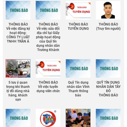
THÔNG BÁO
THÔNG BÁO
THÔNG BÁO
THÔNG BÁO
Về việc đăng ký
Về việc sửa đổi
TUYỂN DỤNG
(Truy tìm người)
hoạt động:
địa chỉ tại Giấy
CÔNG TY LUẬT
phép họat động
TNHH TRẦN Á
của Quỹ tín
dụng nhân dân
Trường Khánh
5 lưu ý quan
THÔNG BÁO
Quỹ Tín dụng
QUỸ TÍN DỤNG
trọng khi thanh
Về việc tuyển
nhân dân Vĩnh
NHÂN DÂN TÂY
lý đồ dùng nhà
dụng viên chức
Thạnh thông
ĐÔ
hàng, khách
báo
THÔNG BÁO
sạn