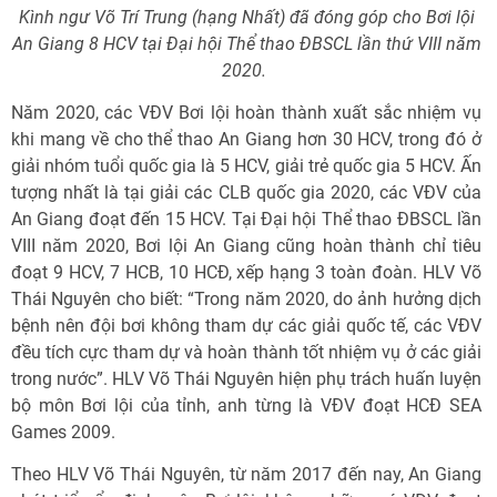
Kình ngư Võ Trí Trung (hạng Nhất) đã đóng góp cho Bơi lội
An Giang 8 HCV tại Đại hội Thể thao ĐBSCL lần thứ VIII năm
2020.
Năm 2020, các VÐV Bơi lội hoàn thành xuất sắc nhiệm vụ
khi mang về cho thể thao An Giang hơn 30 HCV, trong đó ở
giải nhóm tuổi quốc gia là 5 HCV, giải trẻ quốc gia 5 HCV. Ấn
tượng nhất là tại giải các CLB quốc gia 2020, các VÐV của
An Giang đoạt đến 15 HCV. Tại Ðại hội Thể thao ÐBSCL lần
VIII năm 2020, Bơi lội An Giang cũng hoàn thành chỉ tiêu
đoạt 9 HCV, 7 HCB, 10 HCÐ, xếp hạng 3 toàn đoàn. HLV Võ
Thái Nguyên cho biết: “Trong năm 2020, do ảnh hưởng dịch
bệnh nên đội bơi không tham dự các giải quốc tế, các VÐV
đều tích cực tham dự và hoàn thành tốt nhiệm vụ ở các giải
trong nước”. HLV Võ Thái Nguyên hiện phụ trách huấn luyện
bộ môn Bơi lội của tỉnh, anh từng là VÐV đoạt HCÐ SEA
Games 2009.
Theo HLV Võ Thái Nguyên, từ năm 2017 đến nay, An Giang