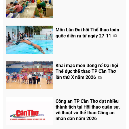
Môn Lặn Đại hội Thể thao toàn
quốc diễn ra từ ngày 27-11
Chia sẻ
Khai mạc môn Bóng rổ Đại hội
Facebook
Thể dục thể thao TP Cần Thơ
lần thứ X năm 2026
Công an TP Cần Thơ đạt nhiều
thành tích tại Hội thao quân sự,
võ thuật và thể thao Công an
nhân dân năm 2026