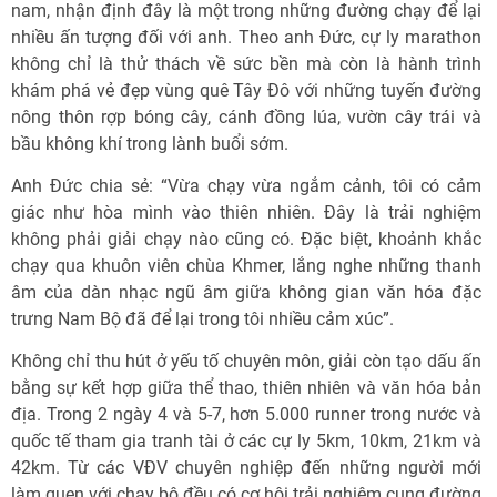
nam, nhận định đây là một trong những đường chạy để lại
nhiều ấn tượng đối với anh. Theo anh Đức, cự ly marathon
không chỉ là thử thách về sức bền mà còn là hành trình
khám phá vẻ đẹp vùng quê Tây Đô với những tuyến đường
nông thôn rợp bóng cây, cánh đồng lúa, vườn cây trái và
bầu không khí trong lành buổi sớm.
Anh Đức chia sẻ: “Vừa chạy vừa ngắm cảnh, tôi có cảm
giác như hòa mình vào thiên nhiên. Đây là trải nghiệm
không phải giải chạy nào cũng có. Đặc biệt, khoảnh khắc
chạy qua khuôn viên chùa Khmer, lắng nghe những thanh
âm của dàn nhạc ngũ âm giữa không gian văn hóa đặc
trưng Nam Bộ đã để lại trong tôi nhiều cảm xúc”.
Không chỉ thu hút ở yếu tố chuyên môn, giải còn tạo dấu ấn
bằng sự kết hợp giữa thể thao, thiên nhiên và văn hóa bản
địa. Trong 2 ngày 4 và 5-7, hơn 5.000 runner trong nước và
quốc tế tham gia tranh tài ở các cự ly 5km, 10km, 21km và
42km. Từ các VĐV chuyên nghiệp đến những người mới
làm quen với chạy bộ đều có cơ hội trải nghiệm cung đường