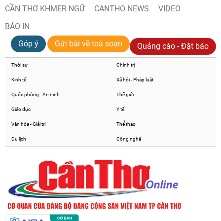
CẦN THƠ KHMER NGỮ
CANTHO NEWS
VIDEO
BÁO IN
Góp ý
Gửi bài về toà soạn
Quảng cáo - Đặt báo
Thời sự
Chính trị
Kinh tế
Xã hội - Pháp luật
Quốc phòng - An ninh
Thế giới
Giáo dục
Y tế
Văn hóa - Giải trí
Thể thao
Du lịch
Công nghệ