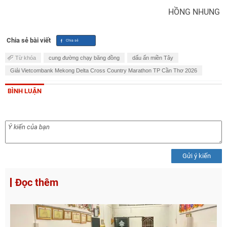
HỒNG NHUNG
Chia sẻ bài viết
Từ khóa
cung đường chạy băng đồng
dấu ấn miền Tây
Giải Vietcombank Mekong Delta Cross Country Marathon TP Cần Thơ 2026
BÌNH LUẬN
Gửi ý kiến
Đọc thêm