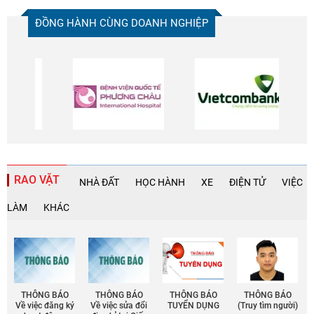
ĐỒNG HÀNH CÙNG DOANH NGHIỆP
RAO VẶT
NHÀ ĐẤT
HỌC HÀNH
XE
ĐIỆN TỬ
VIỆC
LÀM
KHÁC
THÔNG BÁO
THÔNG BÁO
THÔNG BÁO
THÔNG BÁO
Về việc đăng ký
Về việc sửa đổi
TUYỂN DỤNG
(Truy tìm người)