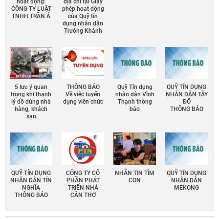
hoạt động:
địa chỉ tại Giấy
CÔNG TY LUẬT
phép họat động
TNHH TRẦN Á
của Quỹ tín
dụng nhân dân
Trường Khánh
5 lưu ý quan
THÔNG BÁO
Quỹ Tín dụng
QUỸ TÍN DỤNG
trọng khi thanh
Về việc tuyển
nhân dân Vĩnh
NHÂN DÂN TÂY
lý đồ dùng nhà
dụng viên chức
Thạnh thông
ĐÔ
hàng, khách
báo
THÔNG BÁO
sạn
QUỸ TÍN DỤNG
CÔNG TY CỔ
NHẮN TIN TÌM
QUỸ TÍN DỤNG
NHÂN DÂN TÍN
PHẦN PHÁT
CON
NHÂN DÂN
NGHĨA
TRIỂN NHÀ
MEKONG
THÔNG BÁO
CẦN THƠ