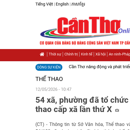
Tiếng Việt
|
English
|
ភាសាខ្មែរ
Thời sự
Chính trị
Kinh tế
Xã hội
An ninh-Pháp
Cần Thơ năng động và phát triể
DÒNG SỰ KIỆN
THỂ THAO
12/05/2026 - 10:47
54 xã, phường đã tổ chức 
thao cấp xã lần thứ X
(CT) - Thông tin từ Sở Văn hóa, Thể thao 