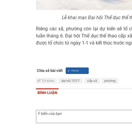
Lễ khai mạc Đại hội Thể dục thể t
Riêng các xã, phường còn lại dự kiến sẽ tổ c
tuần tháng 6. Đại hội Thể dục thể thao cấp x
được tổ chức từ ngày 1-1 và kết thúc trước ng
Chia sẻ bài viết
Từ khóa
đại hội TDTT
cấp xã
phường
BÌNH LUẬN