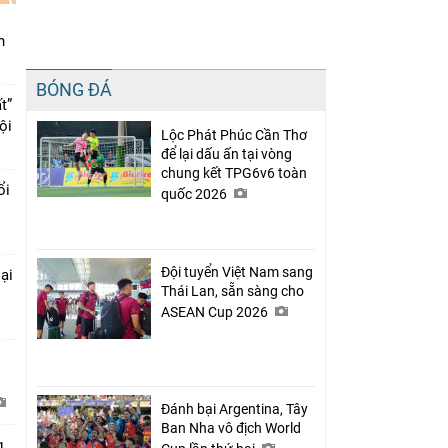
n
Chia sẻ
BÓNG ĐÁ
Facebook
t”
ội
Lộc Phát Phúc Cần Thơ
để lại dấu ấn tại vòng
chung kết TPG6v6 toàn
ổi
quốc 2026
Đội tuyển Việt Nam sang
ại
Thái Lan, sẵn sàng cho
ASEAN Cup 2026
Đánh bại Argentina, Tây
Ban Nha vô địch World
g