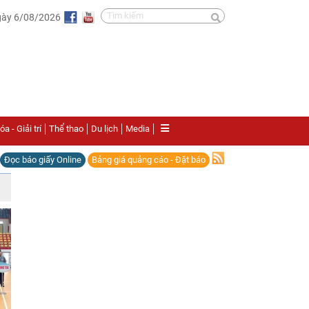
gày 6/08/2026
a - Giải trí
Thể thao
Du lịch
Media
Đọc báo giấy Online
Bảng giá quảng cáo - Đặt báo