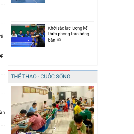
Khởi sắc lực lượng kế
thừa phong trào bóng
rẻ
bàn
ập
THỂ THAO - CUỘC SỐNG
lần