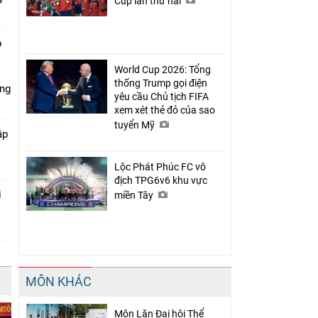
Cup lần thứ hai
p
World Cup 2026: Tổng
thống Trump gọi điện
óng
yêu cầu Chủ tịch FIFA
xem xét thẻ đỏ của sao
tuyển Mỹ
ập
Lộc Phát Phúc FC vô
địch TPG6v6 khu vực
i
miền Tây
MÔN KHÁC
Môn Lặn Đại hội Thể