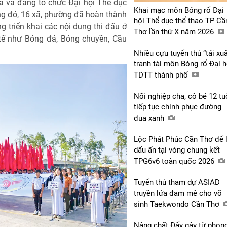
ã và đang tổ chức Đại hội Thể dục
Khai mạc môn Bóng rổ Đại
rong đó, 16 xã, phường đã hoàn thành
hội Thể dục thể thao TP Cầ
g triển khai các nội dung thi đấu ở
Thơ lần thứ X năm 2026
 tế như Bóng đá, Bóng chuyền, Cầu
Nhiều cựu tuyển thủ “tái xuấ
tranh tài môn Bóng rổ Đại h
TDTT thành phố
Nối nghiệp cha, cô bé 12 tu
tiếp tục chinh phục đường
đua xanh
Lộc Phát Phúc Cần Thơ để l
dấu ấn tại vòng chung kết
TPG6v6 toàn quốc 2026
Tuyển thủ tham dự ASIAD
truyền lửa đam mê cho võ
sinh Taekwondo Cần Thơ
Nâng chất Đẩy gậy từ phon