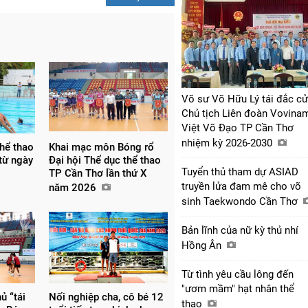
Võ sư Võ Hữu Lý tái đắc cử
Chủ tịch Liên đoàn Vovinam
Việt Võ Đạo TP Cần Thơ
nhiệm kỳ 2026-2030
hể thao
Khai mạc môn Bóng rổ
 từ ngày
Đại hội Thể dục thể thao
Tuyển thủ tham dự ASIAD
TP Cần Thơ lần thứ X
truyền lửa đam mê cho võ
năm 2026
sinh Taekwondo Cần Thơ
Bản lĩnh của nữ kỳ thủ nhí
Hồng Ân
Từ tình yêu cầu lông đến
"ươm mầm" hạt nhân thể
ủ “tái
Nối nghiệp cha, cô bé 12
thao