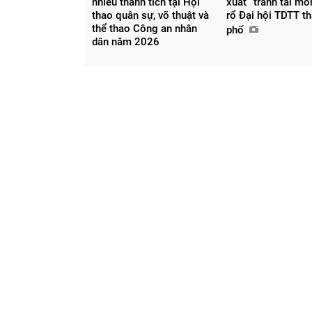
nhiều thành tích tại Hội
xuất” tranh tài m
thao quân sự, võ thuật và
rổ Đại hội TDTT t
thể thao Công an nhân
phố
dân năm 2026
Chia sẻ
Facebook