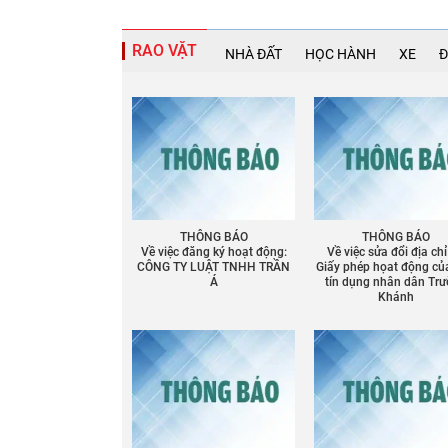
RAO VẶT
NHÀ ĐẤT
HỌC HÀNH
XE
Đ
THÔNG BÁO
THÔNG BÁO
Về việc đăng ký hoạt động:
Về việc sửa đổi địa chỉ
CÔNG TY LUẬT TNHH TRẦN
Giấy phép họat động củ
Á
tín dụng nhân dân Tr
Khánh