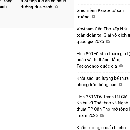
ôn Bóng
tuổi tiếp tục chinh phục
hành
đường đua xanh
Gieo mầm Karate từ sân
trường
Vovinam Cần Thơ xếp Nhì
toàn đoàn tại Giải vô địch t
quốc gia 2026
Hơn 800 võ sinh tham gia t
huấn và thi thăng đẳng
Taekwondo quốc gia
Khởi sắc lực lượng kế thừa
phong trào bóng bàn
Hơn 350 VĐV tranh tài Giải
Khiêu vũ Thể thao và Nghệ
thuật TP Cần Thơ mở rộng 
I năm 2026
Khẩn trương chuẩn bị cho