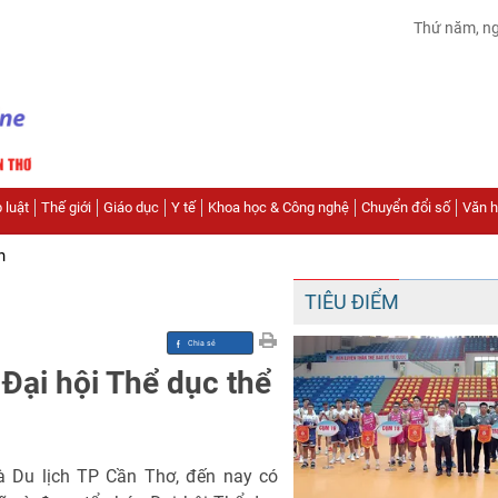
Thứ năm, n
 luật
Thế giới
Giáo dục
Y tế
Khoa học & Công nghệ
Chuyển đổi số
Văn hó
n
TIÊU ĐIỂM
Đại hội Thể dục thể
và Du lịch TP Cần Thơ, đến nay có