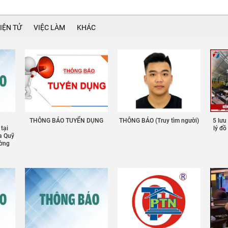
IỆN TỬ
VIỆC LÀM
KHÁC
THÔNG BÁO TUYỂN DỤNG
THÔNG BÁO (Truy tìm người)
5 lưu
 tại
lý đ
a Quỹ
ường