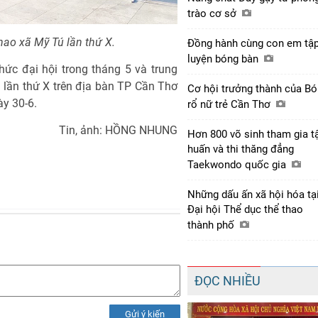
trào cơ sở
hao xã Mỹ Tú lần thứ X.
Đồng hành cùng con em tậ
luyện bóng bàn
hức đại hội trong tháng 5 và trung
ã lần thứ X trên địa bàn TP Cần Thơ
Cơ hội trưởng thành của B
ày 30-6.
rổ nữ trẻ Cần Thơ
Tin, ảnh: HỒNG NHUNG
Hơn 800 võ sinh tham gia t
huấn và thi thăng đẳng
Taekwondo quốc gia
Những dấu ấn xã hội hóa tạ
Đại hội Thể dục thể thao
thành phố
ĐỌC NHIỀU
Gửi ý kiến