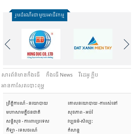
រួមដំណើរជាមួយអាជីវកម្ម
សារ​ព័ត៌មានកឹងធើ
កឹងធើ News
វីដេអូ ក្លីប
អានកាសែតបោះពុម្ព
ព្រឹត្តិការណ៍ - នយោបាយ
គោលនយោបាយ -ការរស់នៅ
មហាសាមគ្គីជនជាតិ
សុខភាព - អប់រំ
សន្តិសុខ - ការពារប្រទេស
វប្បធម៌-សិល្បៈ
កីឡា - ទេសចរណ៍
កំសាន្ត