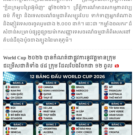
“ក្លិន​ក្រ​អូប​ព្រៃ​អ៊ូ​មិញ” ឆ្នាំ​២០២៦។ ព្រឹត្តិ​ការណ៍​មាន​សកម្ម​ភាព​វប្ប​
ធម៌ កី​ឡា និង​ទេស​ចរណ៍​ធម្ម​ជាតិ​សម្បូរ​បែប ទាក់​ទាញ​អ្នក​តំ​ណាង​
និង​ភ្ញៀវ​ទេស​ចរ​ចូល​រួម​ជាង ២.០០០ នាក់។ នេះ​ជា “កម្លាំង​ចល​ករ” ដ៏​
សំ​ខាន់​សម្រាប់​ផ្សព្វ​ផ្សាយ​ម៉ាក​សញ្ញា​ទេស​ចរណ៍​ធម្ម​ជាតិ​ពិ​សេស​នៅ​
តំ​បន់​ដី​ចុង​ប៉ូច​ខាង​ត្បូង​នៃ​មាតុ​ភូមិ។
World Cup ២០២៦ បាន​កំ​ណត់​ជា​ផ្លូវ​ការ​នូវ​វត្ត​មានក្រុម​
ជម្រើស​ជាតិ​ទាំង ៤៨ ក្រុម ដែល​បែង​ចែក​ជា ១២ ពូល