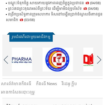
បណ្តុះ​ទំនុក​ចិត្ត​ សាយ​ភាយ​នូវ​ភាព​ពេញ​ចិត្ត​ក្នុង​ប្រ​ជា​ជន​
(04/08)
ព្រះតេជព្រះគុណអស់ពីព្រះទ័យ ដើម្បីមាមីងពុទ្ធបរិស័ទ
(04/08)
ពង្រីក​ប្រ​សិទ្ធ​ភាព​ក្រុម​សហ​ការ​ ទិស​ដៅ​បង្កើន​ប្រាក់​ចំ​ណូល​ចីរ​ភាព​ជូន​
សមា​ជិក​
(03/08)
រួមដំណើរជាមួយអាជីវកម្ម
សារ​ព័ត៌មានកឹងធើ
កឹងធើ News
វីដេអូ ក្លីប
អានកាសែតបោះពុម្ព