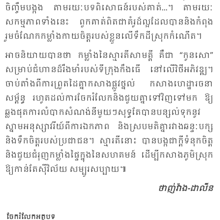
ចិញ្ចឹម​បង្កង តាម​រយៈ​បទ​ពិ​សោធន៍​របស់​គាត់...។ តាម​រយៈ​
សកម្ម​ភាព​ទាំង​នេះ ពួក​គាត់​ពិត​ជា​គំ​រូ​ដ៏​ល្អ​ដែល​បាន​និង​កំ​ពុង​
រួម​ចំ​ណែក​កម្លាំង​កាយ​ចិត្ត​របស់​ខ្លួន​លើ​ទឹក​ដី​ស្រុក​កំ​ណើត។
អាច​និយាយ​បាន​ថា កម្លាំង​នៃ​ស្មារតី​សាមគ្គី​ គឺ​ជា “កូន​សោ​”
សម្រាប់​ជំ​ហាន​ដ៏​រឹង​មាំ​របស់​ទី​ក្រុង​កឹង​ធើ នៅ​លើ​វិថី​អភិវឌ្ឍ​។
ចាប់​តាំង​ពី​ការ​ព្រួត​ដៃ​គ្នា​កសាង​ផ្លូវ​ថ្នល់ កសាង​ហេដ្ឋា​រចនា​
សម្ព័ន្ធ រហូត​ដល់​ការ​ចែក​រំលែក​និង​ជួយ​គ្នា​ទៅ​វិញ​ទៅ​មក ឱ្យ​
ឆ្លង​ផុត​ការ​លំ​បាក​សំ​ណង់​នីមួយៗ​សុទ្ធ​តែ​បាន​បន្សល់​ទុក​នូវ​
ស្នាម​អនុ​ស្សាវ​រីយ៍​ពី​ការ​ឯក​ភាព និង​ស្រប​មតិ​គ្នា​រវាង​ឆន្ទៈ​បក្ស​
និង​ទឹក​ចិត្ត​របស់​ប្រ​ជា​ជន។ ស្មារតី​នោះ បាន​បង្ក​ជា​ក្តីទំនុក​ចិត្ត​
និង​ជួយ​ជំ​រុញ​កម្លាំង​ផ្ទៃ​ក្នុង​នៃ​សហ​គម​ន៍ ដើម្បី​កសាង​ភូមិ​ស្រុក​
ឱ្យ​កាន់​តែ​ស៊ី​វិល័យ សម្បូរ​សប្បាយ៕
ថា​ញ់វ៉ាង​-ដា​លី​ន
ចែករំលែកអត្ថបទ