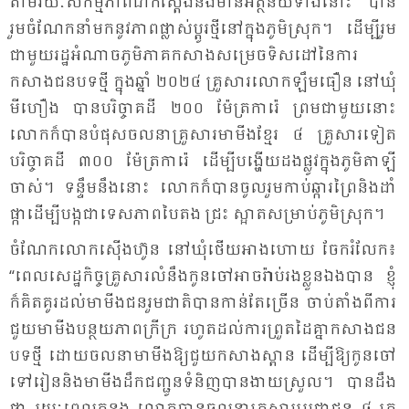
តាម​រយៈ​សកម្ម​ភាព​ជាក់​ស្តែង​និង​មាន​អត្ថ​ន័យ​ទាំង​នោះ បាន​
រួម​ចំ​ណែក​នាំ​មក​នូវ​ភាព​ផ្លាស់​ប្តូរ​ថ្មី​នៅ​ក្នុង​ភូមិ​ស្រុក។ ដើម្បី​រួម​
ជា​មួយ​រដ្ឋ​អំ​ណាច​ភូមិ​ភាគ​កសាង​សម្រេច​ទិស​ដៅ​នៃ​ការ​
កសាង​ជន​បទ​ថ្មី ក្នុង​ឆ្នាំ ២០២៤ គ្រួ​សារ​លោក​ឡឹម​ធឿន នៅ​ឃុំ​
មី​ហឿង បាន​បរិច្ចាគ​ដី ២០០ ម៉ែត្រ​កា​រ៉េ ព្រម​ជា​មួយ​នោះ
លោក​ក៏​បាន​បំ​ផុស​ចលនា​គ្រួ​សារ​មា​មីង​ខ្មែរ ៤ គ្រួ​សារ​ទៀត
បរិច្ចាគ​ដី ៣០០ ម៉ែត្រ​កា​រ៉េ ដើម្បី​បង្ហើយ​ដង​ផ្លូវ​ក្នុង​ភូមិ​តា​ឡី​
ចាស់។ ទន្ទឹម​នឹង​នោះ លោក​ក៏​បាន​ចូល​រួម​កាប់​ឆ្ការ​ព្រៃ​និង​ដាំ​
ផ្កា​ដើម្បី​បង្ក​ជា​ទេស​ភាព​បៃ​តង ជ្រះ ស្អាត​សម្រាប់​ភូមិ​ស្រុក។
ចំ​ណែក​លោក​ស៊ើង​ហ៊ូន នៅ​ឃុំ​ថើយ​អាង​ហោយ ចែក​រំ​លែក៖
“ពេល​សេដ្ឋ​កិច្ច​គ្រួ​សារ​លំ​នឹង​កូន​ចៅ​អាច​រ៉ាប់​រង​ខ្លួន​ឯង​បាន ខ្ញុំ​
ក៏​គិត​គូរ​ដល់​មា​មីង​ជន​រួម​ជាតិ​បាន​កាន់​តែ​ច្រើន ចាប់​តាំង​ពី​ការ​
ជួយ​មា​មីង​បន្ថយ​ភាព​ក្រី​ក្រ រហូត​ដល់​ការ​ព្រួត​ដៃ​គ្នា​កសាង​ជន​
បទ​ថ្មី ដោយ​ចល​នា​មា​មីង​ឱ្យ​ជួ​យក​សាង​ស្ពាន ដើម្បី​ឱ្យ​កូន​ចៅ​
ទៅ​រៀន​និង​មា​មីង​ដឹក​ជញ្ជូន​ទំ​និញ​បាន​ងាយ​ស្រួល។ បាន​ដឹង​