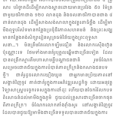
ថា រយៈ​ពេល​កន្លង លោក​បាន​ចលនា​គ្រួ​សារ​ប្រ​ជា​ជន ៤ គ្រួ​
សារ បរិច្ចាគ​ដី​ដើម្បី​កសាង​ស្ពាន​ដោយ​មាន​ប្រ​វែង ៥០ ម៉ែត្រ
ជា​មួយ​ថវិកា​ជាង ១២០ លាន​ដុង និង​ចលនា​ថវិកា​បាន​ជាង ៤
ពាន់​លាន​ដុង ដើម្បី​សាង​សង់​សា​លា​ក្នុង​វត្ត​ពោ​ធិ​ថ្លឹង ដើម្បី​មា​
មីង​ពុទ្ធ​បរិ​ស័ទ​មាន​កន្លែង​ប្រ​ជុំ​ជីវ​ភាព​សហ​គមន៍ និង​ព្រះ​សង្ឃ​
មាន​កន្លែង​គង់​សិក្សា​រៀន​សូត្រ​ធម៌​វិន័យ​ក្នុង​ព្រះ​ពុទ្ធ​សា​
សនា...។ មិន​ត្រឹម​តែ​លោក​ឡឹម​ធឿន និង​លោក​ស៊ើង​ហ៊ូន​
ប៉ុណ្ណោះ​ទេ ថែម​ទាំង​មាន​គំ​រូ​បុគ្គល​ឆ្នើម​ជា​ច្រើន​ទៀត ដែល​
បាន​ពង្រីក​ស្មារតី​មហា​សាមគ្គី​បណ្តា​ជន​ជាតិ រួម​ចំណែក​
សម្រេច​ជោគ​ជ័យ​ក្នុង​ការ​បំ​បាត់​ភាព​ក្រី​ក្រ​និង​កសាង​ជន​បទ​
ថ្មី។ ជា​គំ​រូ​ដូច​លោក​យឿង​ឃូន ជា​អ្នក​មាន​ប្រិយ​ភាព​នៅ​
សង្កាត់​វិញ​ចូវ គាត់​ជា​គំ​រូ​ក្នុង​ការ​អភិ​វឌ្ឍ​សេដ្ឋ​កិច្ច ដោយ​អនុ​វត្ត​
វិទ្យា​សាស្ត្រ​បច្ចេក​ទេស​ក្នុង​ការ​ដាំ​ដុះ ហើយ​បាន​ចែក​រំលែក​បទ​
ពិ​សោធន៍​ដល់​មា​មីង​ក្នុង​ភូមិ ជួយ​ដល់​គ្រួ​សារ​ជា​ច្រើន​ចាក​ផុត​
ពី​ភាព​ក្រី​ក្រ។ ចំ​ណែក​លោក​តាំង​វ៉ាំង​សួរ នៅ​សង្កាត់​វិញ​ចូវ
ដែល​បាន​ជួយ​ឱ្យ​មា​មីង​ជា​ច្រើន​ទទួល​បាន​ជោគ​ជ័យ​ក្នុង​ការ​