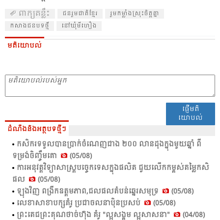
ពាក្យគន្លឹះ
ជន​រួម​ជាតិ​ខ្មែរ
រួម​កម្លាំង​ស្រុះ​ចិត្ត​គ្នា
​កសាង​ជន​បទ​ថ្មី​
នៅ​ឃុំ​មី​ហឿង
មតិយោបល់
ផ្ញើមតិ
យោបល់
ដំណឹងនិងអត្ថបទថ្មីៗ
កសិ​ករ​ទទួល​បាន​ប្រាក់​ចំ​ណេញ​ជាង​ ២០០ លាន​ដុង​ក្នុង​មួយ​ឆ្នាំ​ ពី​
ទម្រង់​ចិញ្ចឹម​គោ​
(05/08)
ការ​អនុ​វត្ត​វិទ្យា​សាស្ត្រ​បច្ចេក​ទេស​ក្នុង​ផលិត​ ជួយ​លើក​កម្ពស់​តម្លៃ​កសិ​
ផល​
(05/08)
ឡុង​វិញ ពង្រីក​ឧត្ដម​ភាព,​ជល​ផល​តំ​បន់​ឆ្នេរ​សមុទ្រ​
(05/08)
លេខា​សាខា​បក្ស​គំ​រូ​ ប្រ​ជា​ចលនា​ប៉ិន​ប្រ​សប់​
(05/08)
ព្រះ​តេជ​ព្រះ​គុណ​ថា​ច់ហ៊ុង គំ​រូ​ "ល្អ​សង្គម​ ល្អ​សាសនា​"
(04/08)