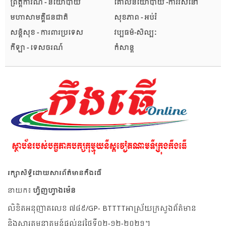
ព្រឹត្តិការណ៍ - នយោបាយ
គោលនយោបាយ -ការរស់នៅ
មហាសាមគ្គីជនជាតិ
សុខភាព - អប់រំ
សន្តិសុខ - ការពារប្រទេស
វប្បធម៌-សិល្បៈ
កីឡា - ទេសចរណ៍
កំសាន្ត
រក្សាសិទ្ធិដោយសារព័ត៌មានកឹងធើ
នាយក៖
ហ្វិញហ្វាងម៉េន
លិខិតអនុញាតលេខ ៧៨៩/GP- BTTTTអាស្រ័យក្រសួងព័ត៌មាន
និងសារគមនាគមន៍ផ្តល់នូវថ្ងៃទី០២-១២-២០២១។