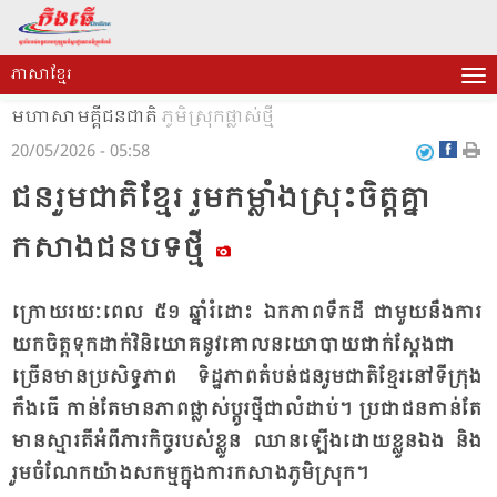
ភាសាខ្មែរ
មហាសាមគ្គីជនជាតិ
ភូមិស្រុកផ្លាស់ថ្មី
20/05/2026 - 05:58
ជន​រួម​ជាតិ​ខ្មែរ រួម​កម្លាំង​ស្រុះ​ចិត្ត​គ្នា​
កសាង​ជន​បទ​ថ្មី​
ក្រោយ​រយៈ​ពេល ៥១ ឆ្នាំ​រំ​ដោះ​ ឯក​ភាព​ទឹក​ដី ជា​មួយ​នឹង​ការ​
យក​ចិត្ត​ទុក​ដាក់​វិនិយោគ​នូវ​គោល​នយោ​បាយ​ជាក់​ស្តែង​ជា​
ច្រើន​មាន​ប្រ​សិទ្ធ​ភាព ទិដ្ឋ​ភាព​តំ​បន់​ជន​រួម​ជាតិ​ខ្មែរ​នៅ​ទី​ក្រុង​
កឹង​ធើ កាន់​តែ​មាន​ភាព​ផ្លាស់​ប្តូរ​ថ្មី​ជា​លំ​ដាប់។ ប្រ​ជា​ជន​កាន់​តែ​
មាន​ស្មារតី​អំ​ពី​ភារ​កិច្ច​របស់​ខ្លួន ឈាន​ឡើង​ដោយ​ខ្លួន​ឯង និង​
រួម​ចំ​ណែក​យ៉ាង​សកម្ម​ក្នុង​កា​រក​សាង​ភូមិ​ស្រុក​។