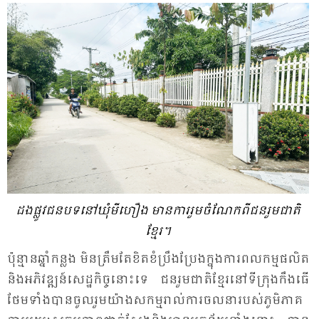
ដង​ផ្លូវ​ជន​បទ​នៅ​ឃុំ​មី​ហឿង មាន​ការ​រួម​ចំ​ណែក​ពី​ជន​រួម​ជាតិ​
ខ្មែរ។
ប៉ុន្មាន​ឆ្នាំ​កន្លង មិន​ត្រឹម​តែ​ខិត​ខំ​ប្រឹង​ប្រែង​ក្នុង​ការ​ពល​កម្ម​ផលិត​
និង​អភិ​វឌ្ឍន៍​សេដ្ឋ​កិច្ច​នោះ​ទេ ជន​រួម​ជាតិ​ខ្មែរ​នៅ​ទី​ក្រុង​កឹង​ធើ
ថែម​ទាំង​បាន​ចូល​រួម​យ៉ាង​សកម្ម​រាល់​ការ​ចល​នា​របស់​ភូមិ​ភាគ