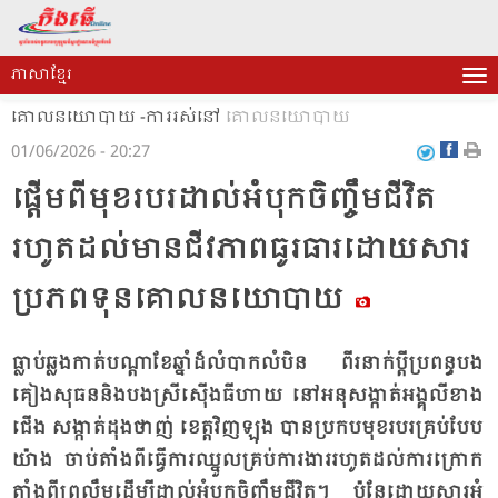
ភាសាខ្មែរ
គោលនយោបាយ -ការរស់នៅ
គោលនយោបាយ
01/06/2026 - 20:27
ផ្ដើមពីមុខរបរដាល់អំបុកចិញ្ចឹមជីវិត
រហូតដល់មានជីវភាពធូរធារដោយសារ
ប្រភពទុនគោលនយោបាយ
ធ្លាប់​ឆ្លង​កាត់​បណ្ដា​ខែ​ឆ្នាំ​ដ៏​លំ​បាក​លំ​បិន ពីរ​នាក់​ប្តី​ប្រ​ពន្ធ​បង​
គៀង​សុធន​និង​បង​ស្រី​ស៊ើង​ធី​ហាយ នៅ​អនុ​សង្កាត់​អង្គុលី​ខាង​
ជើង សង្កាត់​ដុង​ថាញ់ ខេត្ត​វិញ​ឡុង បាន​ប្រ​កប​មុខ​របរ​គ្រប់​បែប​
យ៉ាង ចាប់​តាំង​ពី​ធ្វើ​ការ​ឈ្នួល​គ្រប់​ការ​ងារ​រហូត​ដល់​ការ​ក្រោក​
តាំង​ពី​ព្រ​លឹម​ដើម្បី​ដាល់​អំ​បុក​ចិញ្ចឹម​ជី​វិត​។ ប៉ុន្តែ​ដោយ​សារ​អំ​