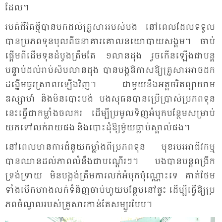
ដែល។
របត់​ជីវិត​ថ្មី​បាន​មក​ដល់​គ្រួ​សារ​របស់​បង នៅ​ពេល​ដែល​ទទួល​
បាន​ប្រ​ភព​ទុន​បុល​ពី​ធនា​គារ​គោល​ន​យោ​បាយ​សង្គម។ ចាប់​
ផ្ដើម​ពី​ដើម​ទុន​ដំ​បូង​ត្រឹម​តែ ១លាន​ដុង រួច​កើន​ឡើង​ជា​បន្ត​
បន្ទាប់​ដល់​រាប់​សិប​លាន​ដុង បាន​បង្ក​ឱ​កាស​ឱ្យ​គ្រួ​សារ​អាច​ដក​
ដង្ហើម​ធូរ​ស្រាល​ឡើង​វិញ។ ជា​មួយ​នឹង​អត្ត​ចរិត​ព្យា​យាម
ឧស្សាហ៍ និង​មិន​បោះ​បង់ បង​សុធន​បាន​ប្រើ​ប្រាស់​ប្រ​ភព​ទុន​
នេះ​ធ្វើ​ជា​កម្លាំង​ចល​ករ ដើម្បី​ប្រ​មូល​ទិញ​អំ​បុក​បន្ថែម​សម្រាប់​
យក​ទៅ​លក់​រាយ​ផង និង​បោះ​ដុំ​ឱ្យ​ម៉ូយ​ធ្លាប់​ស្គាល់​ផង។
នៅ​ពេល​មាន​ការ​ជំ​នួយ​កម្លាំង​ពី​ប្រ​ភព​ទុន មុខ​របរ​អា​ជីវ​កម្ម​
បាន​ឈាន​ដល់​ភាព​លំ​នឹង​ជា​បណ្តើរៗ។ បង​បាន​បន្ត​ពង្រីក​
ទ្រង់​ទ្រាយ មិន​បង្អង់​ត្រឹម​ការ​លក់​អំ​បុក​ប៉ុណ្ណោះ​ទេ គាត់​ថែម​
ទាំង​បើក​ហាង​លក់​ទំ​និញ​ចាប់​ហួយ​បន្ថែម​នៅ​ផ្ទះ ដើម្បី​ធ្វើ​ឱ្យ​ប្រ​
ភព​ចំ​ណូល​របស់​គ្រួ​សារ​កាន់​តែ​សម្បូរ​បែប។