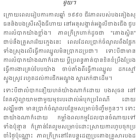
ម៉ូយ។
ក្រោយ​ពេល​រៀប​ការ​កាល​ឆ្នាំ ១៩៩០ ជីវ​ភាព​របស់​បង​គៀង​សុ​
ធន​និង​បង​ស្រី​ស៊ើង​ធី​ហាយ នៅ​អនុ​សង្កាត់​អង្គុ​លី​ខាង​ជើង ជួប​
ការ​លំ​បាក​យ៉ាង​ខ្លាំង។ ភាព​ក្រី​ក្រ​ហាក់​ដូច​ជា "តោង​ស្អិត"
ជាប់​នឹង​គ្រួ​សារ​វ័យ​ក្មេង​នេះ ពេល​ដែល​ប្រាក់​ចំ​ណូល​ពឹង​ផ្អែក​
ទាំង​ស្រុង​លើ​ធ្វើ​ការ​ឈ្នួល​មិន​ប្រា​កដ​ប្រ​ជា។ ទោះ​បី​ជា​មាន​
ការ​លំ​បាក​យ៉ាង​ណា​ក៏​ដោយ​ ប្តី​ប្រ​ពន្ធ​គាត់​បាន​ខិត​ខំ​ប្រឹង​ប្រែង​
ធ្វើ​ការ​ងារ​គ្រប់​បែប​យ៉ាង ចាប់​តាំង​ពី​ធ្វើ​ការ​ឈ្នួល ដក​ស្មៅ
ស្ទូង​ស្រូវ រហូត​ដល់​ការ​ជីក​អណ្ដូង ស្តារ​ភក់​ជា​ដើម។
ទោះ​បី​ជា​លំ​បាក​នឿយ​ហត់​យ៉ាង​ណា​ក៏​ដោយ បង​សុ​ធន​ នៅ​
តែ​តស៊ូ​ព្យា​យាម​ជា​មួយ​មុខ​របរ​ដាល់​អំ​បុក​ប្រ​ពៃ​ណី​ ដោយ​
សង្ឃឹម​ថា ​មាន​ប្រាក់​ចំ​ណូល​បន្ថែម​សម្រាប់​ចិញ្ចឹម​កូនៗ។ ទោះ​
ជា​យ៉ាង​ណា​ក៏​ដោយ កម្លាំង​ពល​កម្ម​ដែល​បាន​ចំ​ណាយ​ទៅ​
ទាំង​ប៉ុន្មាន ក៏​គ្រាន់​តែ​ល្មម​សម្រាប់​ដោះ​ស្រាយ​ការ​ហូប​ចុក​ប្រ​
ចាំ​ថ្ងៃ​ប៉ុណ្ណោះ ភាព​ក្រី​ក្រ​នៅ​តែ​បន្ត​ដេញ​ប្រ​តោង​គ្រួ​សារ​បង​ដ​