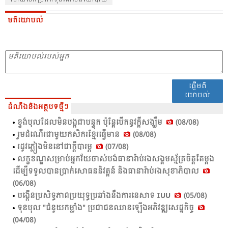
ដោយសារប្រភពទុនគោលនយោបាយ
មតិយោបល់
ផ្ញើមតិ
យោបល់
ដំណឹងនិងអត្ថបទថ្មីៗ
ខ្ទង់​បុល​ដែល​មិន​បង្ក​ជា​បន្ទុក​ ប៉ុន្តែ​បើក​នូវ​ក្តី​សង្ឃឹម​
(08/08)
រួម​ដំ​ណើរ​ជា​មួយ​កសិ​ករ​ខ្មែរ​ធ្វើ​មាន​
(08/08)
រដូវ​ភ្លៀង​មិន​នៅ​ជា​ក្តី​បា​រម្ភ​
(07/08)
លក្ខ​ខណ្ឌ​សម្រាប់​អ្នក​វ័យ​ចាស់​បង់​ធា​នា​រ៉ាប់​រង​សង្គម​ស្ម័គ្រ​ចិត្ត​តែ​ម្តង
ដើម្បី​ទទួល​បាន​ប្រាក់​សោ​ធន​និវត្តន៍ និង​ធា​នា​រ៉ាប់​រង​សុខា​ភិបាល​
(06/08)
បង្កើន​ប្រ​សិទ្ធ​ភាព​ប្រ​យុទ្ធ​ប្រ​ឆាំង​នឹង​ការ​នេសាទ​ IUU
(05/08)
ទុនបុល "ជំនួយកម្លាំង" ប្រជាជនឈានឡើងអភិវឌ្ឍសេដ្ឋកិច្ច
(04/08)