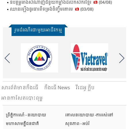
ឧបត្ថម្ភរោងសំណាញ់ជំនួយកម្លាំងដល់កសិករខ្មែរ
(04/08)
ឈាន​ឡើង​ធូរ​ធារ​ពី​ទម្រង់​ចិញ្ចឹម​គោ​មេ​
(03/08)
រួមដំណើរជាមួយអាជីវកម្ម
សារ​ព័ត៌មានកឹងធើ
កឹងធើ News
វីដេអូ ក្លីប
អានកាសែតបោះពុម្ព
ព្រឹត្តិការណ៍ - នយោបាយ
គោលនយោបាយ -ការរស់នៅ
មហាសាមគ្គីជនជាតិ
សុខភាព - អប់រំ