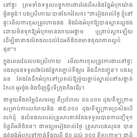
នៅ​ផ្ទះ ព្រម​ទាំង​ទទួល​បន្ទុក​ការ​ងារ​រែង​រើស​និង​ច្នៃ​អំ​បុក​យ៉ាង​
ផ្ចិត​ផ្ចង់។ បង​ស្រី​ហាយ បាន​ចែក​រំលែក៖ “ជា​រៀង​រាល់​ថ្ងៃ ខ្ញុំ​នៅ​
ផ្ទះ​មើល​ការ​ខុស​ត្រូវ​ហាង​ផង និង​រែង​អំ​បុក​ឱ្យ​បាន​ស្អាត​ល្អ​ផង
ដោយ​មិន​ទុក​ឱ្យ​អំ​បុក​មាន​លាយ​អង្កាម ឬ​គ្រាប់​ស្កក​ឡើយ
ដើម្បី​ធា​នា​ផលិត​ផល​ដល់​ដៃ​អតិ​ថិ​ជន​មាន​គុណ​ភាព​ល្អ​បំ​
ផុត”។
ក្នុង​ពេល​ដែល​បង​ស្រី​ហាយ​ មើល​ការ​ខុស​ត្រូវ​ការ​ងារ​នៅ​ផ្ទះ
បង​សុធន​ទទួល​រ៉ាប់​រង​ផ្នែក​ត​ភ្ជាប់​ទី​ផ្សារ និង​ដឹក​ជញ្ជូន។ បង​សុ​
ធន​ តែង​តែ​ដឹក​អំ​បុក​ទៅ​ប្រ​គល់​ឱ្យ​ម៉ូយ​ធ្លាប់​ស្គាល់​នៅ​សង្កាត់​
កៃ​ខេ អូរ​ម៉ូង និង​ប៊ិញ​ធ្វី (ទី​ក្រុង​កឹង​ធើ)។
ជា​មួយ​នឹង​តម្លៃ​ដ៏​សម​រម្យ គឺ​ប្រ​ហែល​ ៤០​.០០០ ដុង​/គី​ឡូ​ក្រាម​
សម្រាប់​ការ​លក់​រាយ​និង ៣៥.​០០០ ដុង​/គី​ឡូ​ក្រាម​ប្រ​សិន​បើ​
លក់​ដុំ ផលិត​ផល​របស់​គ្រួ​សារ​គាត់​តែង​ទទួល​បាន​ការ​ជឿ​ទុក​
ចិត្ត​ពី​អតិ​ថិ​ជន។ ជា​មធ្យម​រៀង​រាល់​ថ្ងៃ គ្រួ​សារ​បង​សុធន​ បាន​
ផ្គត់​ផ្គង់​អំ​បុក​ទៅ​កាន់​ទី​ផ្សារ​ពី ៥០ ដល់ ១០០ គី​ឡូ​ក្រាម។ ជា​ពិ​