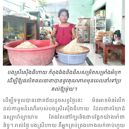
បង​ស្រី​ស៊ើង​ធី​ហាយ​ កំ​ពុង​រែង​និង​រើស​សម្រិត​សម្រាំង​អំ​បុក
ដើម្បី​ឱ្យ​ផលិត​ផល​ធា​នា​បាន​នូវ​គុណ​ភាព​មុន​ពេល​នាំ​ទៅ​ប្រ​
គល់​ឱ្យ​ម៉ូយ។
ដើម្បី​ទទួល​បាន​ជោគ​ជ័យ​ដូច​សព្វ​ថ្ងៃ​នេះ មិន​អាច​មិន​រំលឹក​
ដល់​ការ​រួម​ដំ​ណើរ​របស់​បង​ស្រី​ស៊ើង​ធី​ហាយ ដែល​ជា​ភរិ​យា​ដ៏​
ឧស្សាហ៍​ព្យា​យាម​ តែង​តែ​នៅ​ក្បែរ​និង​ជា​បង្អែក​យ៉ាង​មាំ​ជា​
និច្ច។ រាល់​ថ្ងៃ បង​ស្រី​ហាយ គឺ​អ្នក​គ្រប់​គ្រង​ហាង​លក់​ចាប់​ហួយ​