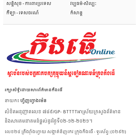
សន្តិសុខ - ការពារប្រទេស
វប្បធម៌-សិល្បៈ
កីឡា - ទេសចរណ៍
កំសាន្ត
រក្សាសិទ្ធិដោយសារព័ត៌មានកឹងធើ
នាយក៖
ហ្វិញហ្វាងម៉េន
លិខិតអនុញាតលេខ ៧៨៩/GP- BTTTTអាស្រ័យក្រសួងព័ត៌មាន
និងសារគមនាគមន៍ផ្តល់នូវថ្ងៃទី០២-១២-២០២១។
លេខ២៤ ត្រឹងវ៉ាំងហ្វាយ សង្កាត់និញកេវ ក្រុងកឹងធើ - ទូរស័ព្ទ: (០២៩២)