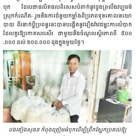
បុក ដែល​ជា​ផលិត​ផល​ពិ​សេស​បំ​ពាក់​នូវ​ដួង​ព្រ​លឹង​វប្ប​ធម៌​
ស្រុក​កំ​ណើត- រួម​នឹង​ការ​ជំ​នួយ​កម្លាំង​ពី​ប្រ​ភព​ទុន​គោល​នយោ​
បាយ ពីរ​នាក់​ប្តី​ប្រ​ពន្ធ​នេះ​បាន​បង្កើត​នូវ​រឿង​រ៉ាវ​ជម្នះ​ការ​លំ​បាក​
ដែល​គួរ​ឱ្យ​កោត​សរ​សើរ ជា​មួយ​នឹង​ចំ​ណូល​ស្ថិរ​ភាព​ពី ៥០០​
.០០០ ដល់​ ៦០០​.០០០ ដុង​ក្នុង​មួយ​ថ្ងៃ។
បង​គៀង​សុធន​ កំ​ពុង​ត្រៀម​អំ​បុក​ដើម្បី​ព្រឹក​ស្អែក​ប្រ​គល់​ឱ្យ​