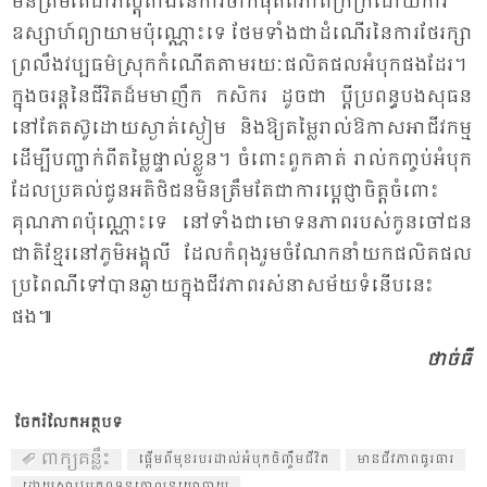
មិន​ត្រឹម​តែ​ជា​ភស្តុ​តាង​នៃ​ការ​ចាក​ផុត​ពី​ភាព​ក្រី​ក្រ​ដោយ​ការ​
ឧស្សាហ៍​ព្យា​យាម​ប៉ុណ្ណោះ​ទេ ថែម​ទាំង​ជា​ដំ​ណើរ​នៃ​ការ​ថែ​រក្សា​
ព្រ​លឹង​វប្ប​ធម៌​ស្រុក​កំ​ណើត​តាម​រយៈ​ផលិត​ផល​អំ​បុក​ផង​ដែរ។
ក្នុង​ចរន្ត​នៃ​ជីវិត​ដ៏​មមា​ញឹក​ កសិ​ករ ​ដូច​ជា​ ប្តី​ប្រ​ពន្ធ​បង​សុ​ធន​
នៅ​តែ​តស៊ូ​ដោយ​ស្ងាត់​ស្ងៀម និង​ឱ្យ​តម្លៃ​រាល់​ឱ​កាស​អា​ជីវ​កម្ម​
ដើម្បី​បញ្ជាក់​ពី​តម្លៃ​ផ្ទាល់​ខ្លួន​។ ចំ​ពោះ​ពួក​គាត់​ រាល់​កញ្ចប់​អំ​បុក​
ដែល​ប្រ​គល់​ជូន​អតិ​ថិ​ជន​មិន​ត្រឹម​តែ​ជា​ការ​ប្តេជ្ញា​ចិត្ត​ចំ​ពោះ​
គុណ​ភាព​ប៉ុណ្ណោះ​ទេ នៅ​ទាំង​ជា​មោទ​នភាព​របស់​កូន​ចៅ​ជន​
ជាតិ​ខ្មែរ​នៅ​ភូមិ​អង្គុ​លី ដែល​កំ​ពុង​រួម​ចំ​ណែក​នាំ​យក​ផលិត​ផល​
ប្រ​ពៃ​ណី​ទៅ​បាន​ឆ្ងាយ​ក្នុង​ជីវ​ភាព​រស់​នា​សម័យ​ទំនើប​នេះ​
ផង៕
ថាច់ធី​
ចែករំលែកអត្ថបទ
ពាក្យគន្លឹះ
ផ្ដើមពីមុខរបរដាល់អំបុកចិញ្ចឹមជីវិត
មានជីវភាពធូរធារ