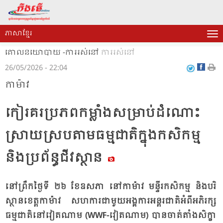
ភាសាខ្មែរ
គោលនយោបាយ -ការរស់នៅ
ការរស់នៅ
26/05/2026 - 22:04
កា​ម៉ាវ
កៀរ​គរ​ប្រ​ភព​កម្លាំង​សម្រាប់​ដំ​ណោះ​
ស្រាយ​ស្រប​តាម​ធម្ម​ជាតិ​ក្នុង​កសិ​កម្ម​
និង​ប្រ​ព័ន្ធ​ជីវ​ស្ថាន​
នៅ​ព្រឹក​ថ្ងៃ​ទី ២៦ ខែ​ឧស​ភា នៅ​កា​ម៉ាវ មន្ទីរ​កសិ​កម្ម និង​បរិ​
ស្ថាន​ខេត្ត​កា​ម៉ាវ សហ​ការ​ជា​មួយ​អង្គ​ការ​អន្តរ​ជាតិ​អំ​ពី​អភិ​រក្ស​
ធម្ម​ជាតិ​នៅ​វៀត​ណាម (WWF-វៀត​ណាម) បាន​ចាត់​តាំង​សិក្ខា​