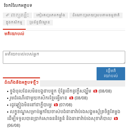
ចែករំលែកអត្ថបទ
ពាក្យគន្លឹះ
កៀរ​គរ​ប្រ​ភព​កម្លាំង
​​ដំ​ណោះ​ស្រាយ​ស្រប​តាម​ធម្ម​ជាតិ​
ក្នុង​កសិ​កម្ម​
​ប្រ​ព័ន្ធ​ជីវ​ស្ថាន​
មតិយោបល់
ផ្ញើមតិ
យោបល់
ដំណឹងនិងអត្ថបទថ្មីៗ
ខ្ទង់​បុល​ដែល​មិន​បង្ក​ជា​បន្ទុក​ ប៉ុន្តែ​បើក​នូវ​ក្តី​សង្ឃឹម​
(08/08)
រួម​ដំ​ណើរ​ជា​មួយ​កសិ​ករ​ខ្មែរ​ធ្វើ​មាន​
(08/08)
រដូវ​ភ្លៀង​មិន​នៅ​ជា​ក្តី​បា​រម្ភ​
(07/08)
លក្ខ​ខណ្ឌ​សម្រាប់​អ្នក​វ័យ​ចាស់​បង់​ធា​នា​រ៉ាប់​រង​សង្គម​ស្ម័គ្រ​ចិត្ត​តែ​ម្តង
ដើម្បី​ទទួល​បាន​ប្រាក់​សោ​ធន​និវត្តន៍ និង​ធា​នា​រ៉ាប់​រង​សុខា​ភិបាល​
(06/08)