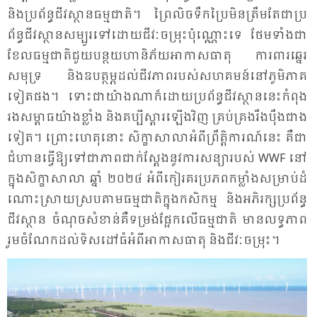
និង​ប្រ​ព័ន្ធ​ជីវ​ស្ថាន​ធម្ម​ជាតិ។ ព្រៃ​លិច​ទឹក​ប្រៃ​មិន​ត្រឹម​តែ​ជា​ប្រ​
ព័ន្ធ​ជីវ​ស្ថាន​សម្បូរ​ទៅ​ដោយ​ជីវៈ​ចម្រុះ​ប៉ុណ្ណោះ​ទេ ថែម​ទាំង​ជា​
ខែល​ធម្ម​ជាតិ​ជួយ​បន្ថយ​ហា​និ​ភ័យ​អា​កាស​ធាតុ ការ​ពារ​ឆ្នេរ​
សមុទ្រ និង​ឧបត្ថម្ភ​ដល់​ជីវ​ភាព​របស់​សហ​គមន៍​នៅ​ភូមិ​ភាគ​
ទៀត​ផង។ ទោះ​ជា​យ៉ាង​ណា​ក៏​ដោយ​ប្រ​ព័ន្ធ​ជីវ​ស្ថាន​នេះ​កំ​ពុង​
រង​សម្ពាធ​យ៉ាង​ខ្លាំង និង​គប្បី​ស្តារ​ឡើង​វិញ គ្រប់​គ្រង​រឹង​ប៉ឹង​ជាង​
ទៀត​។ ព្រោះ​ហេ​តុ​នោះ សិក្ខា​សា​លា​អំ​ពី​ព្រឹត្តិ​ការណ៍​នេះ គឺ​ជា​
ជំ​ហាន​ធ្វើ​ឱ្យ​ទៅ​ជា​ភាព​ជាក់​ស្តែង​នូវ​ការ​សន្យា​របស់ WWF នៅ​
ក្នុង​សិក្ខា​សា​លា ឆ្នាំ ២០២៤ អំ​ពី​កៀរ​គរ​ប្រ​ភព​កម្លាំង​សម្រាប់​ដំ​
ណោះ​ស្រាយ​ស្រប​តាម​ធម្ម​ជាតិ​ក្នុង​កសិ​កម្ម និង​អភិ​រក្ស​ប្រ​ព័ន្ធ​
ជីវ​ស្ថាន ចំ​ណុច​សំ​ខាន់​គឺ​ទម្រង់​ផ្អែក​លើ​ធម្ម​ជាតិ មាន​លទ្ធ​ភាព​
រួម​ចំ​ណែក​ដល់​ទិស​ដៅ​ធំ​អំ​ពី​អា​កាស​ធាតុ និង​ជីវៈ​ចម្រុះ។