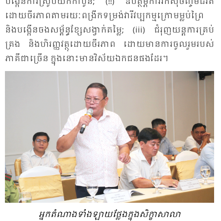
បង្កើន​ការ​ស្រូប​យក​កា​បូន; (!!) ឧបត្ថម្ភ​ការ​រក​ស៊ី​ចិញ្ចឹម​ជី​វិត​
ដោយ​ចីរ​ភាព​តាម​រយៈ​ពង្រីក​ទម្រង់​វា​រី​វប្ប​កម្ម​ក្រោម​ម្លប់​ព្រៃ
និង​បង្កើន​ចង​សម្ព័ន្ធ​ខ្សែ​សង្វាក់​តម្លៃ; (iii) ជំ​រុញ​យន្ត​ការ​គ្រប់​
គ្រង និង​ហិរញ្ញ​វត្ថុ​ដោយ​ចីរ​ភាព ដោយ​មាន​ការ​ចូល​រួម​របស់​
ភាគី​ជា​ច្រើន ក្នុង​នោះ​មាន​វិ​ស័យ​ឯក​ជន​ផង​ដែរ។
អ្នក​តំ​ណាង​ទាំង​ឡាយ​ថ្លែង​ក្នុង​សិក្ខា​សា​លា