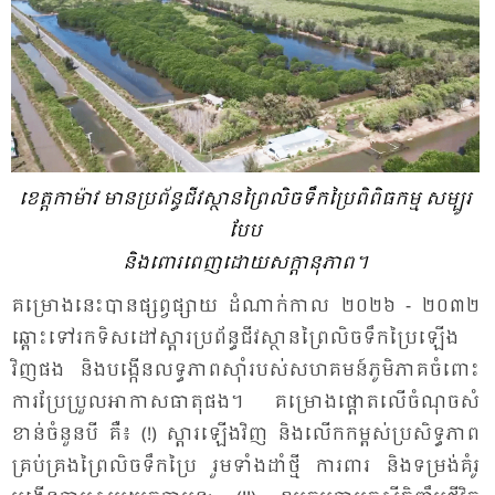
ខេត្ត​កា​ម៉ាវ មាន​ប្រ​ព័ន្ធ​ជីវ​ស្ថាន​ព្រៃ​លិច​ទឹក​ប្រៃ​ពិ​ពិធ​កម្ម សម្បូរ​
បែប
និង​ពោរ​ពេញ​ដោយ​សក្តា​នុភាព។
គម្រោង​នេះ​បាន​ផ្សព្វ​ផ្សាយ ដំ​ណាក់​កាល ២០២៦ - ២០៣២
ឆ្ពោះ​ទៅ​រក​ទិស​ដៅ​ស្តារ​ប្រ​ព័ន្ធ​ជីវ​ស្ថាន​ព្រៃ​លិច​ទឹក​ប្រៃ​ឡើង​
វិញ​ផង និង​បង្កើន​លទ្ធ​ភាព​ស៊ាំ​របស់​សហ​គមន៍​ភូមិ​ភាគ​ចំ​ពោះ​
ការ​ប្រែ​ប្រួល​អា​កាស​ធាតុ​ផង។ គម្រោង​ផ្តោត​លើ​ចំ​ណុច​សំ​
ខាន់​ចំ​នួន​បី គឺ៖ (!) ស្តារ​ឡើង​វិញ និង​លើក​កម្ពស់​ប្រ​សិទ្ធ​ភាព​
គ្រប់​គ្រង​ព្រៃ​លិច​ទឹក​ប្រៃ រួម​ទាំង​ដាំ​ថ្មី ការ​ពារ និង​ទម្រង់​គំ​រូ​