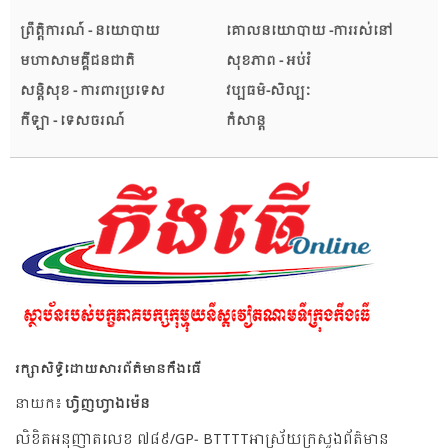
ព្រឹត្តិការណ៍ - នយោបាយ
គោលនយោបាយ -ការរស់នៅ
មហាសាមគ្គីជនជាតិ
សុខភាព - អប់រំ
សន្តិសុខ - ការពារប្រទេស
វប្បធម៌-សិល្បៈ
កីឡា - ទេសចរណ៍
កំសាន្ត
រក្សាសិទ្ធិដោយសារព័ត៌មានកឹងធើ
នាយក៖
ហ្វិញហ្វាងម៉េន
លិខិតអនុញាតលេខ ៧៨៩/GP- BTTTTអាស្រ័យក្រសួងព័ត៌មាន