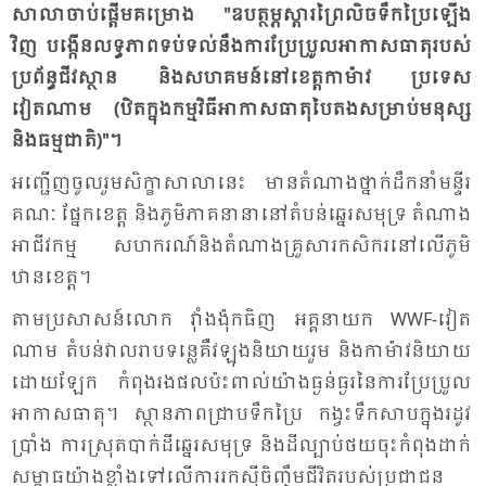
សា​លា​ចាប់​ផ្តើម​គម្រោង "ឧបត្ថម្ភ​ស្តារ​ព្រៃ​លិច​ទឹក​ប្រៃ​ឡើង​
វិញ បង្កើន​លទ្ធ​ភាព​ទប់​ទល់​នឹង​ការ​ប្រែ​ប្រួល​អា​កាស​ធាតុ​របស់​
ប្រ​ព័ន្ធ​ជីវ​ស្ថាន និង​សហ​គមន៍​នៅ​ខេត្ត​កា​ម៉ាវ ប្រ​ទេស​
វៀតណាម (ឋិត​ក្នុង​កម្ម​វិធី​អា​កាស​ធាតុ​បៃ​តង​សម្រាប់​មនុស្ស
និង​ធម្ម​ជាតិ)"។
អញ្ជើញ​ចូល​រួម​សិក្ខា​សា​លា​នេះ មាន​តំ​ណាង​ថ្នាក់​ដឹក​នាំ​មន្ទីរ
គណៈ ផ្នែក​ខេត្ត និង​ភូមិ​ភាគ​នា​នា​នៅ​តំ​បន់​ឆ្នេរ​សមុទ្រ តំ​ណាង​
អា​ជីវ​កម្ម សហ​ករណ៍​និង​តំ​ណាង​គ្រួ​សារ​កសិ​ករ​នៅ​លើ​ភូមិ​
ឋាន​ខេត្ត។
តាម​ប្រ​សាសន៍​លោក វុាំង​ង៉ុក​ធិញ អគ្គ​នា​យក WWF-​វៀត​
ណាម តំ​បន់​វាល​រាប​ទន្លេ​គឺវ​ឡុង​និ​យាយ​រួម និង​កា​ម៉ាវ​និ​យាយ​
ដោយ​ឡែក កំ​ពុង​រង​ផល​ប៉ះ​ពាល់​យ៉ាង​ធ្ងន់​ធ្ងរ​នៃ​ការ​ប្រែ​ប្រួល​
អា​កាស​ធាតុ។ ស្ថាន​ភាព​ជ្រាប​ទឹក​ប្រៃ កង្វះ​ទឹក​សាប​ក្នុង​រដូវ​
ប្រាំង ការ​ស្រុត​បាក់​ដី​ឆ្នេរ​សមុទ្រ​ និង​ដី​ល្បាប់​ថយ​ចុះ​កំ​ពុង​ដាក់​
សម្ពាធ​យ៉ាង​ខ្លាំង​ទៅ​លើ​ការ​រក​ស៊ី​ចិញ្ចឹម​ជី​វិត​របស់​ប្រ​ជា​ជន