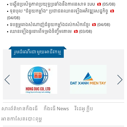
បង្កើន​ប្រ​សិទ្ធ​ភាព​ប្រ​យុទ្ធ​ប្រ​ឆាំង​នឹង​ការ​នេសាទ​ IUU
(05/08)
ទុនបុល "ជំនួយកម្លាំង" ប្រជាជនឈានឡើងអភិវឌ្ឍសេដ្ឋកិច្ច
(04/08)
ឧបត្ថម្ភរោងសំណាញ់ជំនួយកម្លាំងដល់កសិករខ្មែរ
(04/08)
ឈាន​ឡើង​ធូរ​ធារ​ពី​ទម្រង់​ចិញ្ចឹម​គោ​មេ​
(03/08)
រួមដំណើរជាមួយអាជីវកម្ម
សារ​ព័ត៌មានកឹងធើ
កឹងធើ News
វីដេអូ ក្លីប
អានកាសែតបោះពុម្ព