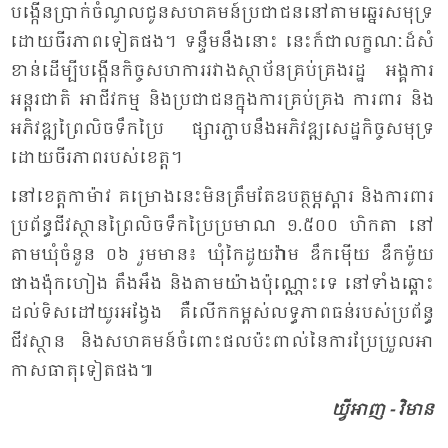
បង្កើន​ប្រាក់​ចំ​ណូល​ជូន​សហ​គមន៍​ប្រ​ជា​ជន​នៅ​តាម​ឆ្នេរ​សមុទ្រ​
ដោយ​ចីរ​ភាព​ទៀត​ផង។ ទន្ទឹម​នឹង​នោះ នេះ​ក៏​ជា​លក្ខណៈ​ដ៏​សំ​
ខាន់​ដើម្បី​បង្កើន​កិច្ច​សហ​ការ​រវាង​ស្ថា​ប័ន​គ្រប់​គ្រង​រដ្ឋ អង្គ​ការ​
អន្តរ​ជាតិ អា​ជីវ​កម្ម និង​ប្រ​ជា​ជន​ក្នុង​ការ​គ្រប់​គ្រង ការ​ពារ និង​
អភិ​វឌ្ឍ​ព្រៃ​លិច​ទឹក​ប្រៃ ផ្សារ​ភ្ជាប​នឹង​អភិ​វឌ្ឍ​សេដ្ឋ​កិច្ច​សមុទ្រ​
ដោយ​ចីរ​ភាព​របស់​ខេត្ត។
នៅ​ខេត្ត​កា​ម៉ាវ គម្រោង​នេះ​មិន​ត្រឹម​តែ​ឧបត្ថម្ភ​ស្តារ និង​ការ​ពារ​
ប្រ​ព័ន្ធ​ជីវ​ស្ថាន​ព្រៃ​លិច​ទឹក​ប្រៃ​ប្រ​មាណ ១.៥០០ ហិក​តា​ នៅ​
តាម​ឃុំ​ចំ​នួន​ ០៦ រួម​មាន៖ ឃុំ​កៃ​ដូយ​វ៉ាម ឌឹក​ម៉ើយ ឌឹក​ម៉ូយ
ផាង​ង៉ុក​ហៀង តឹង​អឹង និង​តាម​យ៉ាង​ប៉ុណ្ណោះ​ទេ នៅ​ទាំង​ឆ្ពោះ​
ដល់​ទិស​ដៅ​យូរ​អង្វែង គឺ​លើក​កម្ពស់​លទ្ធ​ភាព​ធន់​របស់​ប្រ​ព័ន្ធ​
ជីវ​ស្ថាន និង​សហ​គមន៍​ចំ​ពោះ​ផល​ប៉ះ​ពាល់​នៃ​ការ​ប្រែ​ប្រួល​អា​
កាស​ធាតុ​ទៀត​ផង៕
យ្វី​អាញ - វិមាន​