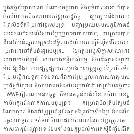
ក្នុង​អង្គ​សិក្ខា​សា​លា តំ​ណាង​អង្គ​ភាព និង​ភូមិ​ភាគ​នា​នា ក៏​បាន​
ចែក​រំ​លែក​អំ​ពី​តថ​ភាព​អភិវឌ្ឍ​សេដ្ឋ​កិច្ច ផ្សារ​ភ្ជាប់​នឹង​ការ​ពារ​
ព្រៃ​លិច​ទឹក​ប្រៃ​នៅ​ឆ្នេរ​សមុទ្រ; បញ្ហា​ប្រ​ឈម​របស់​ភូមិ​ភាគ​ចំ​
ពោះ​ផល​ប៉ះ​ពាល់​នៃ​ការ​ប្រែ​ប្រួល​អា​កាស​ធាតុ; ការ​ស្រុត​បាក់​
ដី​នៅ​តំ​បន់​ឆ្នេរ​សមុទ្រ​ជះ​ឥទ្ធិ​ពល​ដល់​ការ​រក​ស៊ី​ចិញ្ចឹម​ជី​វិត​របស់​
ប្រ​ជា​ជន​នៅ​តំ​បន់​ឆ្នេរ​សមុទ្រ​... ថ្លែង​ក្នុង​អង្គ​សិក្ខា​សា​លា​នេះ​
លោក​ផាង​មិញ​ជី នា​យក​រង​មន្ទីរ​កសិ​កម្ម និង​បរិ​ស្ថាន​ខេត្ត​កា​
ម៉ាវ ឱ្យ​ដឹង៖ ការ​ផ្សេព្វ​ផ្សាយ​គម្រោង “ឧបត្ថម្ភ​ស្តារ​ព្រៃ​លិច​ទឹក​
ប្រៃ បង្កើន​លទ្ធ​ភាព​ទប់​ទល់​នឹង​ការ​ប្រែ​ប្រួល​អា​កាស​ធាតុ​របស់​
ប្រ​ព័ន្ធ​ជីវ​ស្ថាន និង​សហ​គមន៍​នៅ​ខេត្ត​កា​ម៉ាវ” អា​ស្រ័យ​អង្គ​ការ​
WWF-វៀត​ណាម​ឧបត្ថម្ភ​ គឺ​មាន​អត្ថ​ន័យ​ដ៏​សំ​ខាន់​ចំ​ពោះ​ខេត្ត​
កា​ម៉ាវ​ក្នុង​ដំ​ណាក់​កាល​បច្ចុប្បន្ន។ គម្រោង​មិន​ត្រឹម​តែ​រួម​ចំ​
ណែក​ស្តារ និង​អភិ​វឌ្ឍ​ប្រ​ព័ន្ធ​ជីវ​ស្ថាន​ព្រៃ​លិច​ទឹក​ប្រៃ និង​លើក​
កម្ពស់​លទ្ធ​ភាព​ទប់​ទល់​ចំ​ពោះ​ផល​ប៉ះ​ពាល់​នៃ​ការ​ប្រែ​ប្រួល​អា​
កាស​ធាតុ​ប៉ុណ្ណោះ​ទេ ថែម​ទាំង​ឧបត្ថម្ភ​ដល់​ការ​រក​ស៊ី​ចិញ្ចឹម​ជី​វិត