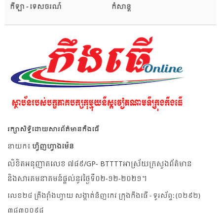
កីឡា - ទេសចរណ៍
កំសាន្ត
រក្សាសិទ្ធិដោយសារព័ត៌មានកឹងធើ
នាយក៖
ហ្វិញហ្វាងម៉េន
លិខិតអនុញាតលេខ ៧៨៩/GP- BTTTTអាស្រ័យក្រសួងព័ត៌មាន
និងសារគមនាគមន៍ផ្តល់នូវថ្ងៃទី០២-១២-២០២១។
លេខ២៤ ត្រឹងវ៉ាំងហ្វាយ សង្កាត់និញកេវ ក្រុងកឹងធើ - ទូរស័ព្ទ: (០២៩២)
៣៨៣០០៩៨