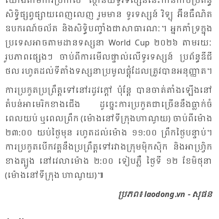
យោង​តាម​ការ​ប្រ​កាស ស្ថា​នីយទូរ​ទស្សន៍​នេះ​កាន់​កាប់​ប្រ​ព័ន្ធ​
សិទ្ធិ​ផ្សព្វ​ផ្សាយ​ពេញ​លេញ រួម​មាន ទូរ​ទស្សន៍ វិទ្យុ អ៊ីន​ធឺ​ណិត
ឧប​ករណ៍​ចល័ត និង​សិទ្ធិ​បញ្ចាំង​ជា​សា​ធា​រណៈ។ អ្នក​គាំ​ទ្រ​ក្នុង​
ប្រ​ទេស​អាច​តាម​ដាន​ទស្ស​នា World Cup ២០២៦ តាម​រយៈ​
រូប​ភាព​ផ្សេងៗ ចាប់​ពី​ការ​មើល​ផ្ទាល់​លើ​ទូរ​ទស្សន៍ ប្រ​ព័ន្ធ​ឌី​ជី​
ថល រហូត​ដល់​ទី​តាំង​ទស្សនាប្រ​មូល​ផ្តុំ​ដែល​ត្រូវ​បាន​អនុញ្ញាត។
ការ​ប្រ​កួត​ប្រ​ព្រឹត្ត​ទៅ​នៅ​រដូវ​ក្តៅ ប៉ុន្តែ បាន​ចាត់​តាំង​ឡើង​នៅ​
តំ​បន់​អា​មេ​រិក​ខាង​ជើង ដូច្នេះ​ការ​ប្រ​កួត​ជា​ច្រើន​នឹង​ធ្លាក់​ចំ​
ពេល​យប់ ឬ​ពេល​ព្រឹក (ម៉ោង​នៅ​ទីក្រុង​ហា​ណូយ) ចាប់​ពី​ម៉ោង
២៣:០០ យប់​ថ្ងៃ​មុន រហូត​ដល់​ម៉ោង ១១:០០ ព្រឹក​ថ្ងៃ​បន្ទាប់។
ការ​ប្រ​កួត​បើក​វគ្គ​នឹង​ប្រ​ព្រឹត្ត​ទៅ​រវាង​ក្រុម​ម៉ិក​ស៊ិក និង​អា​ហ្វ្រិក​
ខាង​ត្បូង នៅ​វេ​លា​ម៉ោង ២:០០ ទៀប​ភ្លឺ ថ្ងៃ​ទី ១២ ខែ​មិ​ថុ​នា
(ម៉ោង​នៅ​ទី​ក្រុង ហា​ណូយ)៕
ប្រ​ភព៖ laodong.vn - សុផន