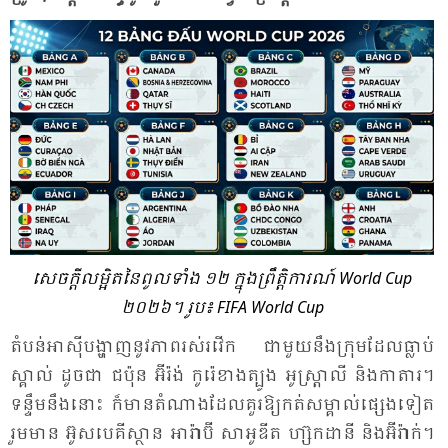
​សេចក្តី​លម្អិត​នៃ​ពូល​ទាំង ១២ ក្នុង​ព្រឹត្តិ​ការណ៍ World Cup
២០២៦។ រូប៖ FIFA World Cup
តំ​បន់​អា​ស៊ី​បង្ហាញ​នូវ​ភាព​រស់​រវើក ជា​មួយ​នឹង​ក្រុម​ដែល​ធ្លាប់​
ស្គាល់​ ដូច​ជា​ ជប៉ុន អ៊ី​រ៉ង់ កូរ៉េ​ខាង​ត្បូង អូស្ត្រា​លី និង​កា​តារ។
ទន្ទឹម​នឹង​នោះ ក៏​មាន​តំ​ណាង​ដែល​គួរ​ឱ្យ​កត់​សម្គាល់​ផ្សេង​ទៀត
រួម​មាន អ៊ូស​បេ​គី​ស្ថាន អា​រ៉ា​ប៊ី សា​អូ​ឌីត ហ្ស៊ក​ដា​នី និង​អ៊ី​រ៉ាក់។