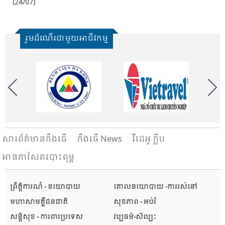
(24/07)
រួមដំណើរជាមួយអាជីវកម្ម
សារ​ព័ត៌មានកឹងធើ
កឹងធើ News
វីដេអូ ក្លីប
អានកាសែតបោះពុម្ព
ព្រឹត្តិការណ៍ - នយោបាយ
គោលនយោបាយ -ការរស់នៅ
មហាសាមគ្គីជនជាតិ
សុខភាព - អប់រំ
សន្តិសុខ - ការពារប្រទេស
វប្បធម៌-សិល្បៈ