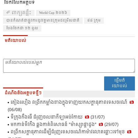
ចែករំលែកអត្ថបទ
ពាក្យគន្លឹះ
World Cup ២០២៦
បាន​កំ​ណត់​ជា​ផ្លូវ​ការ​នូវ​វត្ត​មានក្រុម​ជម្រើស​ជាតិ​
៤៨ ក្រុម
​បែង​ចែក​ជា ១២ ពូល
មតិយោបល់
ផ្ញើមតិ
យោបល់
ដំណឹងនិងអត្ថបទថ្មីៗ
គៀង​លឿង ពង្រីក​កម្លាំង​ខាង​ក្នុង​ទាញ​យក​សក្ដា​នុភាព​ទេស​ចរណ៍​
(06/08)
ទី​ក្រុង​កឹង​ធើ ជំ​រុញ​ចលនា​កី​ឡា​អប់​រំ​កាយ​
(31/07)
មក​កាន់​ទីវ​កឹង​ ឆ្លង​កាត់​ពិសោធន៍​ "ម៉ាស្សា​ផ្កា​ដូង​"
(29/07)
ពង្រីក​សក្ដា​នុភាព​ដើម្បី​ជំ​រុញ​ទេស​ចរណ៍​កាម៉ាវលោត​ផ្លោះ​ទៅ​មុខ​