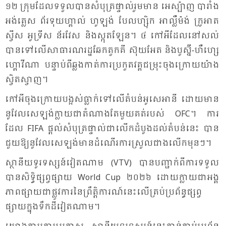
១២ ក្រុម​ដែល​ទទួល​បាន​សំ​បុត្រ​ផ្ទាល់​រួម​មាន អេ​ស្ប៉ាញ បា​រាំង
អង់​គ្លេស ព័រ​ទុយ​ហ្គាល់ ហូ​ឡង់ បែល​ហ្ស៊ិក អា​ល្លឺ​ម៉ង់ ក្រូ​អាត​
ស្វីស អូទ្រីស ន័រ​វែស និង​ស្កុត​ឡែន។ ៤ កៅ​អី​ដែល​នៅ​សល់​
បាន​ទៅ​លើ​សា​ធា​រណ​រដ្ឋ​ឆែកតួក​គី ស៊ុយ​អែត និង​បូស្ន៊ី-​ហឺ​ហ្សេ​
ហ្គោ​វី​ណា បន្ទាប់​ពី​ឆ្លង​កាត់​ការ​ប្រ​កួត​វគ្គ​ជម្រុះ​ចុង​ក្រោយ​យ៉ាង​
ស្វិត​ស្វាញ។
កៅ​អី​ចុង​ក្រោយ​បង្អស់​ធ្លាក់​ទៅ​លើ​តំ​បន់​អូ​សេ​អា​នី ដោយ​មាន​
នូ​វែល​សេ​ឡង់​ក្លាយ​ជា​តំ​ណាង​តែ​មួយ​គត់​របស់ OFC។ ការ​
ដែល FIFA ផ្តល់​សំ​បុត្រ​ផ្ទាល់​ជា​លើក​ដំ​បូង​ដល់​តំ​បន់​នេះ បាន​
ជួយ​ឱ្យ​នូ​វែល​សេ​ឡង់​មាន​ដំ​ណើរ​ការស្រួល​ជាង​លើក​មុនៗ។
ស្ថា​នីយ​ទូរ​ទស្សន៍​វៀត​ណាម (VTV) បាន​បញ្ជាក់​ពី​ការ​ទទួល​
បាន​សិទ្ធិ​ផ្សព្វ​ផ្សាយ World Cup ២០២៦ ដោយ​ក្លាយ​ជា​អង្គ​
ភាព​ផ្សាយ​ជា​ផ្លូវ​ការ​នៃ​ព្រឹត្តិ​ការណ៍​នេះ​លើ​គ្រប់​ប្រ​ព័ន្ធ​ផ្សព្វ​
ផ្សាយ​ក្នុង​ទឹក​ដី​វៀត​ណាម។