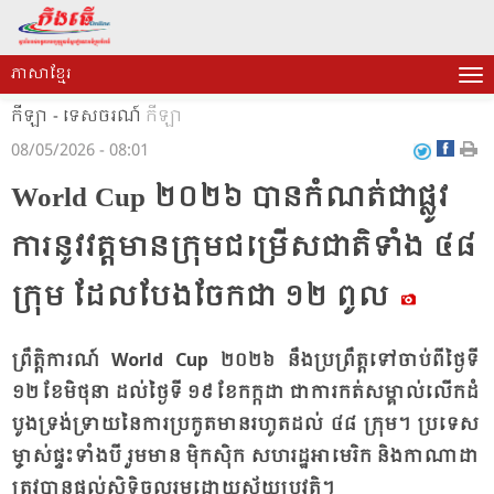
ភាសាខ្មែរ
កីឡា - ទេសចរណ៍
កីឡា
08/05/2026 - 08:01
World Cup ២០២៦ បាន​កំ​ណត់​ជា​ផ្លូវ​
ការ​នូវ​វត្ត​មានក្រុម​ជម្រើស​ជាតិ​ទាំង ៤៨
ក្រុម ដែល​បែង​ចែក​ជា ១២ ពូល
ព្រឹត្តិ​ការណ៍ World Cup ២០២៦ នឹង​ប្រ​ព្រឹត្ត​ទៅ​ចាប់​ពី​ថ្ងៃ​ទី
១២ ខែ​មិថុ​នា ដល់​ថ្ងៃ​ទី ១៩ ខែ​កក្ក​ដា ជា​ការ​កត់​សម្គាល់​លើក​ដំ​
បូង​ទ្រង់​ទ្រាយ​នៃ​ការ​ប្រ​កួត​មានរហូត​ដល់ ៤៨ ក្រុម។ ប្រ​ទេស​
ម្ចាស់​ផ្ទះ​ទាំង​បី រួម​មាន ម៉ិក​ស៊ិក សហ​រដ្ឋ​អា​មេ​រិក និង​កា​ណា​ដា
ត្រូវ​បាន​ផ្តល់​សិទ្ធិ​ចូល​រួម​ដោយ​ស្វ័យ​ប្រ​វត្តិ។