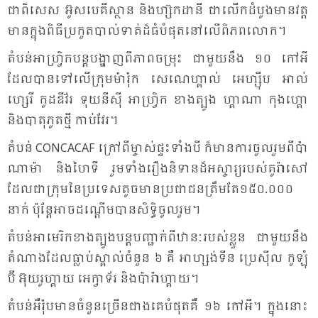
ជា​ពិ​សេស អ៊ូស​បេ​គី​ស្ថាន និង​ហ្ស៊ក​ដា​នី ជា​លើក​ដំ​បូង​មាន​វត្ត​
មាន​ក្នុង​ពិ​ធី​ប្រ​កួត​បាល់​ទាត់​ដ៏​ធំ​បំ​ផុត​នៅ​លើ​ពិ​ភព​លោក។
តំ​បន់​អា​ហ្វ្រិក​បន្ត​បង្ហាញ​ពី​ភាព​ចម្រុះ ជា​មួយ​នឹង ១០ កៅ​អី
ដែល​បាន​ទៅ​លើ​ក្រុមម៉ា​រ៉ុក សេ​ណេ​ហ្គាល់ អេ​ហ្ស៊ីប អាល់​
ហ្សេរី កូដ​ឌី​វ័រ ទុយ​នី​ស៊ី អា​ហ្វ្រិក ខាង​ត្បូង ហ្គា​ណា កុង​ហ្គោ
និង​បាតុ​ភូត​ថ្មី កាប់​វែរ។
តំ​បន់ CONCACAF ក្រៅ​ពី​ម្ចាស់​ផ្ទះ​ទាំង​បី ក៏​មាន​ការ​ចូល​រួម​ពី​ប៉ា​
ណា​ម៉ា និង​ហៃ​ទី រួម​ទាំង​រឿង​និ​ទាន​ដ៏​អស្ចារ្យ​របស់​គូ​រ៉ា​សៅ
ដែល​ជា​ក្រុម​នៃ​ប្រ​ទេសតូច​មាន​ប្រ​ជា​ជន​ត្រឹម​តែ​១៥០​.០០០​
នាក់ ប៉ុន្តែ​អាច​ដណ្តើម​បាន​សិទ្ធិ​ចូល​រួម។
តំ​បន់​អា​មេ​រិក​ខាង​ត្បូង​បន្ត​បញ្ជាក់​ពី​ឋានៈ​របស់​ខ្លួន ជា​មួយ​នឹង​
តំ​ណាង​ដែល​ធ្លាប់​ស្គាល់​ចំ​នួន ៦ គឺ អាហ្សង់​ទីន ប្រេ​ស៊ីល កូ​ឡុំ​
ប៊ី អ៊ុយ​រូ​ហ្គាយ អេ​ក្វា​ទ័រ និង​ប៉ា​រ៉ា​ហ្គាយ។
តំ​បន់​អឺ​រ៉ុប​មាន​ចំ​នួន​ច្រើន​ជាង​គេ​បំ​ផុត​គឺ ១៦ កៅ​អី។ ក្នុង​នោះ