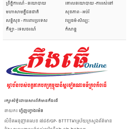
ព្រឹត្តិការណ៍ - នយោបាយ
គោលនយោបាយ -ការរស់នៅ
មហាសាមគ្គីជនជាតិ
សុខភាព - អប់រំ
សន្តិសុខ - ការពារប្រទេស
វប្បធម៌-សិល្បៈ
កីឡា - ទេសចរណ៍
កំសាន្ត
រក្សាសិទ្ធិដោយសារព័ត៌មានកឹងធើ
នាយក៖
ហ្វិញហ្វាងម៉េន
លិខិតអនុញាតលេខ ៧៨៩/GP- BTTTTអាស្រ័យក្រសួងព័ត៌មាន