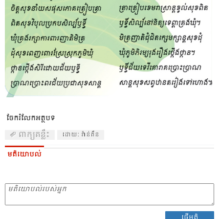
ចែករំលែកអត្ថបទ
ពាក្យគន្លឹះ
ដោយៈ វ៉ាន់តឹន
មតិយោបល់
ផ្ញើមតិ