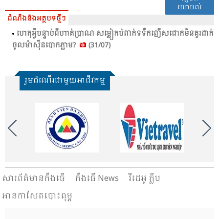
យោបល់
ដំណឹងនិងអត្ថបទថ្មីៗ
ហេ​តុ​អ្វី​បន្ទាប់​ពី​ហាត់​ប្រា​ណ​ សម្លៀកបំ​ពាក់​ទទឹក​ញើស​ជោក​មិន​គួរ​ដាក់​
ចូល​ម៉ាស៊ីន​បោក​ភ្លាម​?
(31/07)
រួមដំណើរជាមួយអាជីវកម្ម
សារ​ព័ត៌មានកឹងធើ
កឹងធើ News
វីដេអូ ក្លីប
អានកាសែតបោះពុម្ព