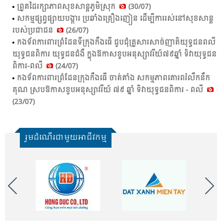
ព្រួត​ដៃ​រក្សា​ភាព​សុខ​សាន្ត​ភូមិ​ស្រុក​
(30/07)
សកម្ម​ផ្សព្វ​ផ្សាយ​បង្ការ​ ប្រ​ឆាំង​គ្រឿង​ញៀន​ ដើម្បី​ការ​រស់​នៅ​សុខ​សាន្ត​
របស់​ប្រ​ជា​ជន​
(26/07)
កង​ទ័ព​ការ​ពារ​ព្រំ​ដែន​ទី​ក្រុង​កឹង​ធើ ជួប​ជុំ​គ្រួ​សារ​សាច់​ញាតិ​យុទ្ធ​ជន​ពលី​
យុទ្ធ​ជន​ពិ​ការ​ យុទ្ធ​ជន​ជំងឺ​ ក្នុង​ឱ​កាស​ខួប​អនុ​ស្សាវ​រី​យ៍៧៩ឆ្នាំ​ ទិវា​យុទ្ធ​ជន​
ពិ​ការ​-ពលី
(24/07)
កង​ទ័ព​ការ​ពារ​ព្រំ​ដែន​ក្រុង​កឹង​ធើ ចាត់​តាំង​ សកម្ម​ភាព​គោរព​រំលឹក​នឹក​
គុណ​ ស្រប​ឱ​កាស​ខួប​អនុ​ស្សាវ​រី​យ៍ ៧៩ ឆ្នាំ​ ទិវា​យុទ្ធ​ជន​ពិ​ការ​ - ពលី​
(23/07)
រួមដំណើរជាមួយអាជីវកម្ម