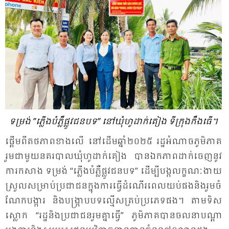
ទម្រង់ ”ភ្លើង​បំ​ភ្លឺ​ផ្លូវ​ជន​បទ” នៅ​ឃុំ​ហូ​ដាក់​គៀង ទី​ក្រុង​កឹង​ធើ។
ផ្តើម​ពី​តថ​ភាព​ខាង​លើ នៅ​ដើម​ឆ្នាំ​២០២៥ រដ្ឋ​អំ​ណាច​ភូមិ​ភាគ
រួម​ជា​មួយ​នគរ​បាល​ឃុំ​ហូ​ដាក់​គៀង បាន​ឯក​ភាព​ដាក់​ចេញ​នូវ​
ការ​កសាង ទម្រង់ “ភ្លើង​បំ​ភ្លឺ​ផ្លូវ​ជន​បទ” ដើម្បី​បង្ក​លក្ខណៈ​ងាយ​
ស្រួល​សម្រាប់​ប្រ​ជា​ជន​ក្នុង​ការ​ធ្វើ​ដំ​ណើរ​ពេល​យប់​ផង​និង​រួម​ចំ​
ណែក​បង្ការ និង​បង្ក្រាប​បទ​ល្មើស​គ្រប់​ប្រ​ភេទ​ផង។ តាម​ទិស​
ស្លោក “រដ្ឋ​និង​ប្រ​ជា​ជន​រួមគ្នា​ធ្វើ” ភូមិ​ភាគ​បាន​ចល​នា​បណ្តា​