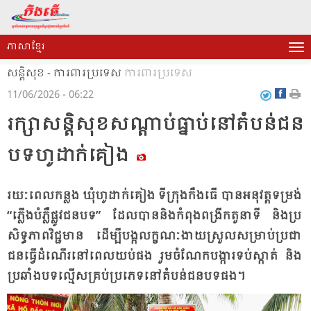
ភាសាខ្មែរ
សន្តិសុខ - ការពារប្រទេស
ការពារប្រទេស
11/06/2026 - 06:22
រក្សា​សន្តិ​សុខ​សណ្តាប់​ធ្នាប់​នៅ​តំ​បន់​ជន​
បទ​ហូ​ដាក់​គៀង
រយៈ​ពេល​កន្លង ឃុំ​ហូ​ដាក់​គៀង ទី​ក្រុង​កឹង​ធើ បាន​អនុ​វត្ត​ទម្រង់
“ភ្លើង​បំ​ភ្លឺ​ផ្លូវ​ជន​បទ” ដែល​បាន​និង​កំ​ពុង​ពង្រីក​តួ​នា​ទី និង​ប្រ​
សិទ្ធ​ភាព​វិជ្ជ​មាន ដើម្បី​បង្ក​លក្ខណៈ​ងាយ​ស្រួល​សម្រាប់​ប្រ​ជា​
ជន​ធ្វើ​ដំ​ណើរ​នៅ​ពេល​យប់​ផង រួម​ចំ​ណែក​បង្ការ​ទប់​ស្កាត់ និង​
ប្រ​ឆាំង​បទ​ល្មើស​គ្រប់​ប្រ​ភេទ​នៅ​តំ​បន់ជន​បទ​ផង។