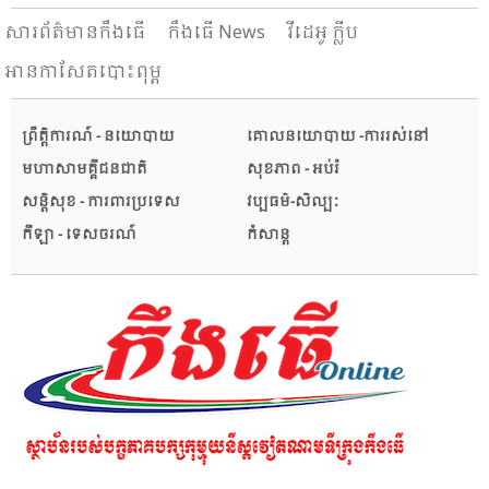
សារ​ព័ត៌មានកឹងធើ
កឹងធើ News
វីដេអូ ក្លីប
អានកាសែតបោះពុម្ព
ព្រឹត្តិការណ៍ - នយោបាយ
គោលនយោបាយ -ការរស់នៅ
មហាសាមគ្គីជនជាតិ
សុខភាព - អប់រំ
សន្តិសុខ - ការពារប្រទេស
វប្បធម៌-សិល្បៈ
កីឡា - ទេសចរណ៍
កំសាន្ត