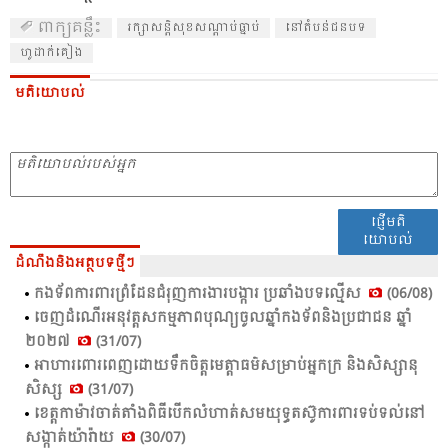
ពាក្យគន្លឹះ
រក្សា​សន្តិ​សុខ​សណ្តាប់​ធ្នាប់​
នៅ​តំ​បន់​ជន​បទ
​ហូ​ដាក់​គៀង
មតិយោបល់
ផ្ញើមតិ
យោបល់
ដំណឹងនិងអត្ថបទថ្មីៗ
កង​ទ័ព​ការ​ពារ​ព្រំ​ដែន​ជំ​រុញ​ការ​ងារ​បង្ការ ប្រ​ឆាំង​បទ​ល្មើស​
(06/08)
ចេញ​ដំ​ណើរ​អនុ​វត្ត​សកម្ម​ភាព​បុណ្យ​ចូល​ឆ្នាំ​កង​ទ័ព​និង​ប្រ​ជា​ជន​ ឆ្នាំ​
២០២៧
(31/07)
អា​ហារ​ពោរ​ពេញ​ដោយ​ទឹក​ចិត្ត​មេត្តា​ធម៌​សម្រាប់​អ្នក​ក្រ​ និង​សិស្សា​នុ
សិស្ស​
(31/07)
ខេត្ត​កាម៉ាវចាត់​តាំង​ពិ​ធី​បើក​លំ​ហាត់​សម​យុទ្ធ​តស៊ូ​ការ​ពារ​ទប់​ទល់​នៅ​
សង្កាត់​យ៉ារ៉ា​យ
(30/07)