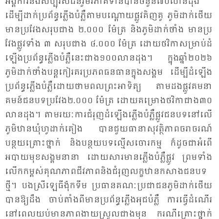
អង្គ​ការ​និង​សប្បុ​រស​ជនរួម​វិភាគ​ទាន​បាន​ចំ​នួន​៧០​លាន​ដុង
ដើម្បី​ដាក់​ប្រ​ព័ន្ធ​ភ្លើង​បំ​ភ្លឺ​តាម​បណ្តោយ​ផ្លូវ​គិញ​គូ ភូមិ​ដាក់​ថើយ
មាន​ប្រ​វែង​សរុប​ជាង ២.០០០ ម៉ែត្រ និង​ភូមិ​ដាក់​ថាំង មាន​ប្រ​
វែង​ផ្លូវ​ទាំង​ ៣ សរុប​ជាង ៤.០០០ ម៉ែត្រ ដោយ​ថវិ​កា​សម្រាប់​ដំ​
ឡើង​ប្រ​ព័ន្ធ​ភ្លើង​បំ​ភ្លឺ​នេះ​ជាង​១០០​លាន​ដុង។ ក្នុង​ឆ្នាំ​២០២៦
ភូមិ​ដាក់​ថាំង​បន្ត​កៀរ​គរ​ប្រ​ភព​ធន​ធាន​ក្នុង​សង្គម ដើម្បី​ដំ​ឡើង​
ប្រ​ព័ន្ធ​ភ្លើង​បំ​ភ្លឺ​ដោយ​ថាម​ពល​ព្រះ​អា​ទិត្យ តាម​ដង​ផ្លូវ​គមនា​
គមន៍​ជន​បទ​ប្រ​វែង​២.០០០ ម៉ែត្រ ដោយ​គម្រោង​ថវិ​កា​ជាង៣០​
លាន​ដុង។ តាម​រយៈ​ការ​ជំ​រុញ​ដំ​ឡើង​ភ្លើង​បំ​ភ្លឺ​ផ្លូវ​ជន​បទនៅ​លើ​
ភូមិ​ឋាន​ឃុំ​ហូ​ដាក់​គៀង បាន​ជួយ​ធា​នា​សុ​វត្ថិ​ភាព​ចរា​ចរណ៍
បន្ថយ​គ្រោះ​ថ្នាក់ និង​បន្ថយ​បទ​ល្មើស​ចោរ​កម្ម ក៏​ដូច​ជា​អំ​ពើ​
អបាយ​មុខ​សង្គម​នា​នា ដោយ​សារ​មាន​ភ្លើង​បំ​ភ្លឺ​ផ្លូវ ព្រម​ទាំង​
លើក​កម្ពស់​គុណ​ភាព​ជីវ​ភាព​និង​ជំ​រុញ​លក្ខ​ឋាន​កសាង​ជន​បទ​
ថ្មី។ បង​ស្រី​ឡេ​ធី​ង៉ុក​ទីម ប្រ​ធាន​គណៈ​ប្រ​ជា​ជន​ភូមិ​ដាក់​ថើយ
បាន​ឱ្យ​ដឹង ចាប់​តាំង​ពី​មាន​ប្រ​ព័ន្ធ​ភ្លើង​អុជ​បំ​ភ្លឺ ការ​ធ្វើ​ដំ​ណើរ​
នៅ​ពេល​យប់​មាន​ភាព​ងាយ​ស្រួល​ជាង​មុន ករណី​គ្រោះ​ថ្នាក់​