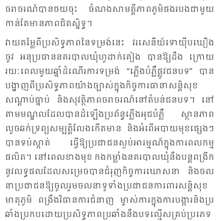
ចរា​ចរណ៍​បាន​ថយ​ចុះ ចំ​ណង​សាម​គ្គី​ភាព​ភូមិ​ផង​របង​ជា​មួយ​
កាន់​តែ​មាន​ភាព​ជិត​ស្និទ្ធ។
វាយ​តម្លៃ​ពី​ប្រ​សិទ្ធ​ភាព​នៃ​ទម្រង់​នេះ វរសេ​នីយ៍​ទោ​យ៉ីប​ឃឿង​
ចូវ អនុ​ប្រ​ធាន​នគរ​បាល​ឃុំ​ហូដាក់​គៀង បាន​ឱ្យ​ដឹង ក្រោយ​
រយៈ​ពេល​មួយ​ឆ្នាំ​ដំ​ណើរ​ការ​ទម្រង់ “ភ្លើង​បំ​ភ្លឺ​ផ្លូវ​ជន​បទ” បាន​
បង្ហាញ​ពី​ប្រ​សិទ្ធ​ភាព​យ៉ាង​ច្បាស់​ក្នុង​កិច្ច​ការ​ធា​នា​សន្តិ​សុខ
សណ្តាប់​ធ្នាប់ និង​សុ​វត្ថិ​ភាព​ចរា​ចរណ៍​នៅ​តំ​បន់​ជន​បទ។ នៅ​
តាម​មណ្ឌល​ដែល​បាន​ដំ​ឡើង​ប្រ​ព័ន្ធ​ភ្លើង​អុជ​បំ​ភ្លឺ ស្ថាន​ភាព​
លួច​ឆក់​ទ្រព្យ​សម្បត្តិ​លែង​កើត​មាន និង​អំ​ពើ​អបាយ​មុខ​ផ្សេងៗ​
បាន​ទប់​ស្កាត់ ធ្វើ​ឱ្យ​ប្រ​ជា​ជន​ស្ងប់​អា​រម្មណ៍​ក្នុង​ការ​ពល​កម្ម​
ផលិត។ នៅ​ពេល​ខាង​មុខ កង​កម្លាំង​នគរ​បាល​ឃុំ​នឹង​បន្ត​ពង្រីក​
នូវ​លទ្ធ​ផល​ដែល​សម្រេច​បាន​ជំ​រុញ​កិច្ច​ការ​ឃោស​នា និង​ចល​
នា​ប្រ​ជា​ជន​ឱ្យ​ចូល​រួម​ចល​នា​ទូ​ទាំង​ប្រ​ជា​ជន​ការ​ពារ​សន្តិ​សុខ​
មាតុ​ភូមិ ពង្រឹង​វិធាន​ការ​ជំ​នាញ ម្ចាស់​ការ​ក្នុង​ការ​បង្ការ​និង​ប្រ​
ឆាំង​ប្រ​កប​ដោយ​ប្រ​សិទ្ធ​ភាព​ប្រ​ឆាំង​នឹង​បទ​ល្មើស​គ្រប់​ប្រ​ភេទ