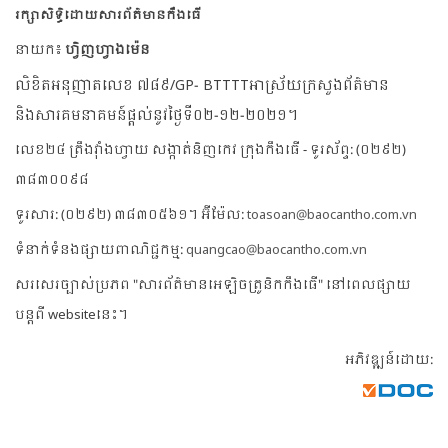
រក្សាសិទ្ធិដោយសារព័ត៌មានកឹងធើ
នាយក៖
ហ្វិញហ្វាងម៉េន
លិខិតអនុញាតលេខ ៧៨៩/GP- BTTTTអាស្រ័យក្រសួងព័ត៌មាន
និងសារគមនាគមន៍ផ្តល់នូវថ្ងៃទី០២-១២-២០២១។
លេខ២៤ ត្រឹងវ៉ាំងហ្វាយ សង្កាត់និញកេវ ក្រុងកឹងធើ - ទូរស័ព្ទ: (០២៩២)
៣៨៣០០៩៨
ទូរសារ: (០២៩២) ៣៨៣០៥៦១។ អ៊ីម៉ែល:
toasoan@baocantho.com.vn
ទំនាក់ទំនងផ្សាយពាណិជ្ជកម្ម:
quangcao@baocantho.com.vn
សរសេរច្បាស់ប្រភព "សារព័ត៌មានអេឡិចត្រូនិកកឹងធើ" នៅពេលផ្សាយ
បន្តពី websiteនេះ។
អភិវឌ្ឍន៍ដោយ: