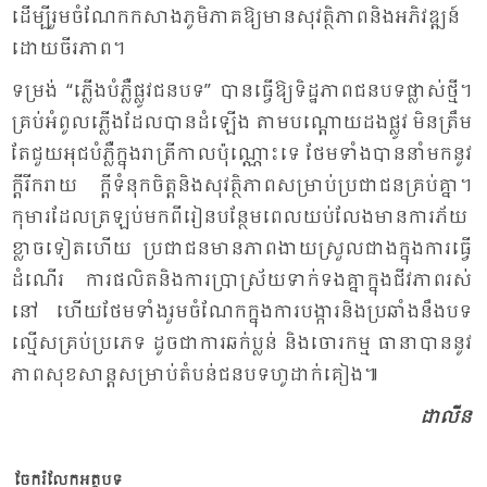
ដើម្បី​រួម​ចំ​ណែក​កសាង​ភូមិ​ភាគ​ឱ្យ​មាន​សុ​វត្ថិ​ភាព​និង​អភិ​វឌ្ឍន៍​
ដោយ​ចីរ​ភាព។
ទម្រង់ “ភ្លើង​បំ​ភ្លឺ​ផ្លូវ​ជន​បទ” បាន​ធ្វើ​ឱ្យ​ទិដ្ឋ​ភាព​ជន​បទ​ផ្លាស់​ថ្មី។
គ្រប់​អំ​ពូល​ភ្លើង​ដែល​បាន​ដំ​ឡើង តាម​បណ្តោយ​ដង​ផ្លូវ មិន​ត្រឹម​
តែ​ជួយ​អុជ​បំ​ភ្លឺ​ក្នុង​រាត្រី​កាល​ប៉ុណ្ណោះ​ទេ ថែម​ទាំង​បាន​នាំ​មក​នូវ​
ក្តី​រីក​រាយ ក្តី​ទំ​នុក​ចិត្ត​និង​សុ​វត្ថិ​ភាព​សម្រាប់​ប្រ​ជា​ជន​គ្រប់​គ្នា។
កុមារ​ដែល​ត្រ​ឡប់​មក​ពី​រៀន​បន្ថែម​ពេល​យប់​លែង​មាន​ការ​ភ័យ​
ខ្លាច​ទៀត​ហើយ ប្រ​ជា​ជន​មាន​ភាព​ងាយ​ស្រួល​ជាង​ក្នុង​ការ​ធ្វើ​
ដំ​ណើរ​ ការផលិត​និង​ការ​ប្រា​ស្រ័យ​ទាក់​ទង​គ្នា​ក្នុង​ជីវ​ភាព​រស់​
នៅ ហើយ​ថែម​ទាំង​រួម​ចំ​ណែក​ក្នុង​ការ​បង្ការ​និង​ប្រ​ឆាំង​នឹង​បទ​
ល្មើស​គ្រប់​ប្រ​ភេទ ដូច​ជា​ការ​ឆក់​ប្លន់ និង​ចោរ​កម្ម ធា​នា​បាន​នូវ​
ភាព​សុខ​សាន្ត​សម្រាប់​តំ​បន់​ជន​បទ​ហូ​ដាក់​គៀង៕
ដា​លីន
ចែករំលែកអត្ថបទ