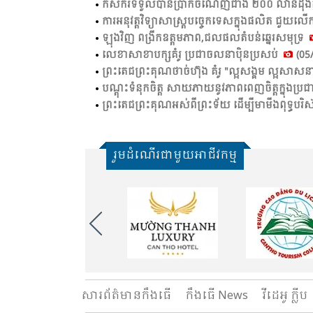
កសិ​ករ​ទទួល​បាន​ប្រាក់​ចំ​ណេញ​ជាង​ ២០០ លាន​ដុង​ក្នុង​ម
ការ​អនុ​វត្ត​វិទ្យា​សាស្ត្រ​បច្ចេក​ទេស​ក្នុង​ផលិត​ ជួយ​ល
ឡុង​វិញ ពង្រីក​ឧត្ដម​ភាព,​ជល​ផល​តំ​បន់​ឆ្នេរ​សមុទ្រ​
លេខា​សាខា​បក្ស​គំ​រូ​ ប្រ​ជា​ចលនា​ប៉ិន​ប្រ​សប់​
(05/
ព្រះ​តេជ​ព្រះ​គុណ​ថា​ច់ហ៊ុង គំ​រូ​ "ល្អ​សង្គម​ ល្អ​សាសន
បណ្តុះ​ទំនុក​ចិត្ត​ សាយ​ភាយ​នូវ​ភាព​ពេញ​ចិត្ត​ក្នុង​ប្រ​ជ
ព្រះតេជព្រះគុណអស់ពីព្រះទ័យ ដើម្បីមាមីងពុទ្ធបរិ
រួមដំណើរជាមួយអាជីវកម្ម
សារ​ព័ត៌មានកឹងធើ
កឹងធើ News
វីដេអូ ក្លីប