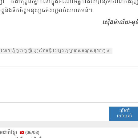
​ជា​បុគ្គល​ម្នាក់​នៅ​ក្នុង​ចំ​ណោម​អ្នក​ដែល​បាន​រួម​ចំ​ណែក​ជំ​រុញ
​ចិត្ត​និង​ទឹក​ចិត្ត​មនុស្ស​ធម៌​សម្រាប់​សហគ​មន៍៕
ស៊ើង​ម៉ាល័យ-មុន
លោក ហ្វិញ​ថាញ​ញ៉ា បុគ្គ​លិក​មន្ទីរ​ពេទ្យ​ពហុ​ព្យា​បាល​មណ្ឌល​ចូវ​ថាញ់ A
ផ្ញើមតិ
យោបល់
មជាតិខ្មែរ
(06/08)