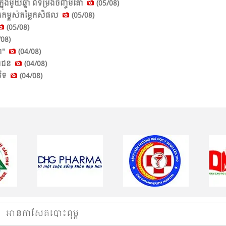
ួយ​ឆ្នាំ​ ពី​ទម្រង់​ចិញ្ចឹម​គោ​
(05/08)
ើក​កម្ពស់​តម្លៃ​កសិ​ផល​
(05/08)
(05/08)
08)
ា​"
(04/08)
ា​ជន​
(04/08)
ស័ទ
(04/08)
អានកាសែតបោះពុម្ព