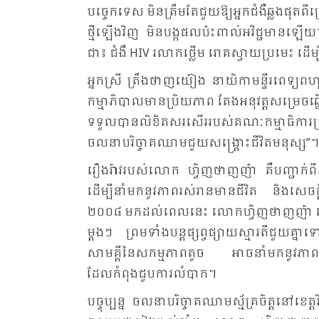
បច្ចេក​ទេស មិន​ត្រឹម​តែ​ជួយ​ឱ្យ​អ្នក​ជំងឺ​ឆ្លង​ផុត​ព
ថ្មី​ឡើង​វិញ មិន​បង្ក​ផល​ប៉ះ​ពាល់​អវិជ្ជ​មាន​ឡើ
ជា៖ ជំងឺ HIV រលាក​ថ្លើម រោគ​ស្វាយ​ប្រ​មេះ ដើម្
អ្នក​ស្រី ត្រឹង​ថាញ​យ៉ៀង នា​យិ​កា​មន្ទីរ​ពេទ្
កម្មា​ភិបាល​មាន​ប្រិយ​ភាព តែង​អនុវត្ត​សម្រេច​ឆ្នើ
ទទួល​បាន​លិ​ខិត​សរ​សើរ​របស់​គណៈ​កម្មា​ធិការ​
ចលនា​បរិច្ចាគ​ឈាម​ជួយ​សង្គ្រោះ​ជី​វិត​មនុស្ស”។
រឿង​រ៉ាវ​របស់​លោក ហ្វិញ​ថាញ​ញ៉ា គឺ​បញ្ជាក់​ពី
ដើម្បី​នាំ​មក​នូវ​ភាព​រស់​រាន​មាន​ជី​វិត និង​សេចក
២០០៨ មក​ដល់​ពេល​នេះ លោក​ហ្វិញ​ថាញ​ញ៉ា នៅ​តែ​
ម្តងៗ ព្រម​ទាំង​បន្ត​ផ្សព្វ​ផ្សាយ​ស្មារតី​ជួយ​គ្នា​
សាមគ្គី​នៃ​សកម្ម​ភាព​តូច អាច​នាំ​មក​នូវ​ភាព​រស់​
ដែល​កំ​ពុង​ជួប​ការ​លំ​បាក។
បច្ចុប្បន្ន ចលនា​បរិច្ចាគ​ឈាម​ស្ម័គ្រ​ចិត្ត​នៅ​ខ