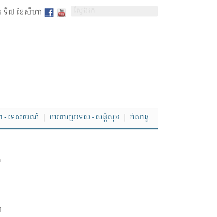
ក្រ ទី៧ ខែសីហា
ា - ទេសចរណ៍
ការពារប្រទេស - សន្តិសុខ
កំសាន្ត
​