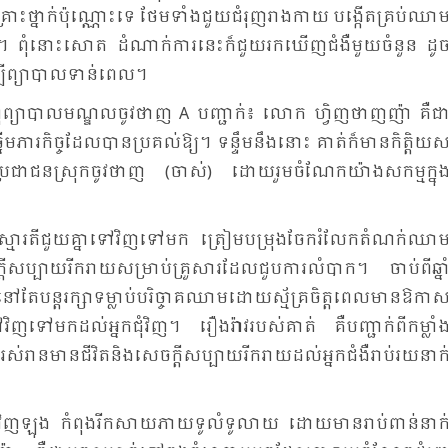
ី​គ្រោះ​ថ្នាក់​ប៉ុណ្ណោះ​ទេ ថែម​ទាំង​ជួយ​ជំ​រុញ​រាង​កាយ បង្កើត​គ្រប់​ឈាម
យ។ ពុំ​នោះ​សោត ដំ​ណាក់​ការ​នេះ​ក៏​ជួយ​រក​ឃើញ​ជំងឺ​មួយ​ចំ​នួន ដូច
បី​ព្យា​បាល​ទាន់​ពេល។
យ​ពហុ​ព្យា​បាល​មណ្ឌល​ចូវ​ថាញ A បញ្ជាក់៖ លោក ហ្វិញ​ថាញ​ញ៉ា គឺ​ជា
ម​ភារ​កិច្ច​ដែល​បាន​ប្រ​គល់​ឱ្យ។ ទន្ទឹម​នឹង​នោះ គាត់​ក៏​មាន​កិត្តិ​យស
ប្រ​ជា​ជន​ស្រុក​ចូវ​ថាញ (ចាស់) ដោយ​រួម​ចំ​ណែក​យ៉ាង​សកម្មក្នុង
​ស្មារតី​ជួយ​គ្នា​ទៅ​វិញ​ទៅ​មក ត្រៀម​បម្រុង​ចែករំ​លែក​តំ​ណក់​ឈា
្តី​សប្បាយ​រីក​រាយ​សម្រាប់​គ្រួ​សារ​ដែល​ជួប​ការ​លំ​បាក។ ចាប់​ពី​ឆ្នា
បន្ត​រក្សា​ទម្លាប់​បរិច្ចាគ​ឈាម​ដោយ​ស្ម័គ្រ​ចិត្ត​ពេល​មាន​ឱកាស
ទៅ​វិញ​ទៅ​មក​ដល់​អ្នក​ជុំ​វិញ។ រឿង​រ៉ាវ​របស់​គាត់ គឺ​បញ្ជាក់​ពី​កម្លាំង
រាន​មាន​ជីវិត​និង​សេចក្តី​សប្បាយ​រីក​រាយ​ដល់​អ្នក​ជំងឺ​រាប់​រយ​នាក់
េត្ត​វិញ​ឡុង កំ​ពុង​រីក​សាយ​ភាយ​ទូ​លំ​ទូ​លាយ ដោយ​មាន​រាប់​ពាន់​នាក់