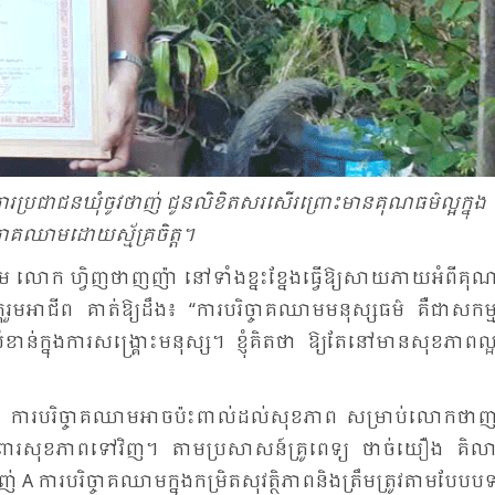
្រ​ជា​ជន​ឃុំ​ចូវ​ថាញ់ ជូន​លិ​ខិត​សរ​សើរ​ព្រោះ​មាន​គុណ​ធម៌​ល្អ​ក្នុង​
ច្ចាគ​ឈាម​ដោយ​ស្ម័គ្រ​ចិត្ត។
ចាគ​ឈាម លោក ហ្វិញ​ថាញ​ញ៉ា នៅ​ទាំង​ខ្នះ​ខ្នែង​ធ្វើ​ឱ្យ​សាយ​ភាយ​អំ​ពី​គុណ
ង​មិត្ត​រួម​អា​ជីព គាត់​ឱ្យ​ដឹង៖ “ការ​បរិច្ចាគ​ឈាម​មនុស្ស​ធម៌ គឺ​ជា​សកម្ម
​សំ​ខាន់​ក្នុង​ការ​សង្គ្រោះ​មនុស្ស។ ខ្ញុំ​គិត​ថា ឱ្យ​តែ​នៅ​មាន​សុខ​ភាព​ល្
់​ថា ការ​បរិច្ចាគ​ឈាម​អាច​ប៉ះ​ពាល់​ដល់​សុខ​ភាព​ សម្រាប់​លោកថាញ
​ការ​ពារ​សុខ​ភាព​ទៅ​វិញ។ តាម​ប្រ​សាសន៍​គ្រូ​ពេទ្យ ថាច់​យឿង គិលា
 A ការ​បរិ​ច្ចាគ​ឈាម​ក្នុង​កម្រិត​សុ​វត្ថិ​ភាព​និង​ត្រឹម​ត្រូវ​តាម​បែប​ប