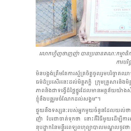
លោក​ហ្វិញ​ថាញ​ញ៉ា បាន​ប្រ​ធាន​គណៈ​កម្មា​ធិ​ការ​ប
ការ​បរិ
មិន​បង្អង់​ត្រឹម​តែ​ការ​ស្ម័គ្រ​ចិត្ត​ចូល​រួម​បរិច្
ធម៌​ដ៏​ប្រ​សើរ​នេះ​ដល់​មិត្ត​ភក្តិ ក្រុម​គ្រួ​សារ​និ
ភាព​និង​ជា​ទង្វើ​ដ៏​ថ្លៃ​ថ្នូរ​ដែល​មាន​អត្ថ​ន័យ​យ៉ាង
ខ្ញុំ​នឹង​បន្ត​រួម​ចំ​ណែក​ដល់​សង្គម”។
ផ្ទុយ​នឹង​ទស្សនៈ​របស់​អ្នក​មួយ​ចំ​នួន​ដែល​យល
ញ៉ា បែរ​ជា​ចាត់​ទុក​ថា នោះ​គឺ​វិធី​មួយ​ដើម្បី
នុបដ្ឋាក​នៃ​មន្ទីរ​ពេទ្យ​ពហុ​ព្យា​បាល​មណ្ឌល​ចូវ​ថាញ់