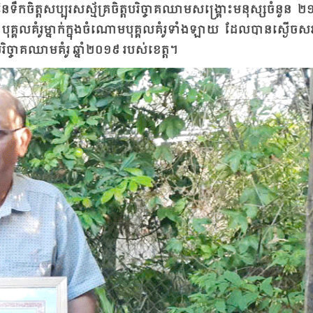
នៃ​ទឹក​ចិត្ត​សប្បុរស​ស្ម័គ្រ​ចិត្ត​បរិ​ច្ចាគឈាម​សង្គ្រោះ​មនុស្ស​ចំ​នួន ២
​បុគ្គល​គំរូ​ម្នាក់​ក្នុង​ចំ​ណោម​បុគ្គល​គំរូ​ទាំង​ឡាយ​ ដែល​បាន​ស្ងើច​សរ
្ត​បរិច្ចាគ​ឈាម​គំរូ ឆ្នាំ​២០១៩ របស់​ខេត្ត។