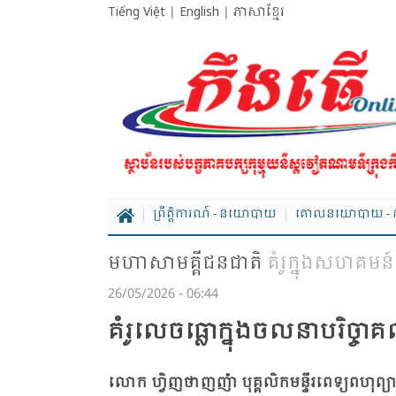
Tiếng Việt
|
English
|
ភាសាខ្មែរ
ព្រឹត្តិការណ៍ - នយោបាយ
គោលនយោបាយ - ក
មហាសាមគ្គីជនជាតិ
គំរូក្នុងសហគមន៍
26/05/2026 - 06:44
គំរូ​លេច​ធ្លោ​ក្នុង​ចលនា​បរិច្ច
លោក ហ្វិញ​ថាញ​ញ៉ា បុគ្គ​លិក​មន្ទីរ​ពេទ្យ​ពហុ​ព្យា