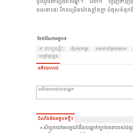
ចូល​រួម​ជា​រៀង​រាល់​ឆ្នាំ។ លោក ហ្វិញ​ថាញ​ញ៉ា គឺ
ចលនា​នេះ​ រីក​ចម្រើន​យ៉ាង​ខ្លាំង​ក្លា បំ​ផុស​ទំ​នុក
ចែករំលែកអត្ថបទ
ពាក្យគន្លឹះ
គំរូ​លេច​ធ្លោ
ចលនា​បរិច្ចាគ​ឈាម
ខេត្ត​វិញ​ឡុង
មតិយោបល់
ដំណឹងនិងអត្ថបទថ្មីៗ
សិប្បករជក់អារម្មណ៍នឹងរបរឆ្លាក់ក្បាច់រចនារបស់ជនរួ