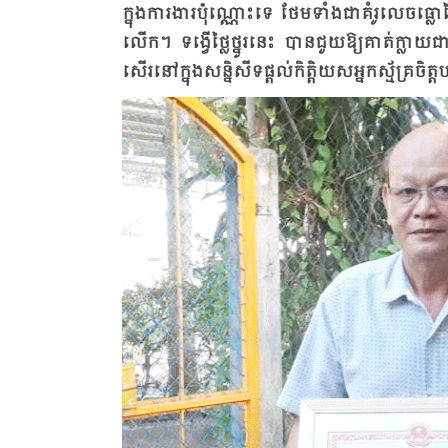
ក្នុង​ការ​ងារ​ប៉ុណ្ណោះ​ទេ ថែម​ទាំង​ជា​គំរូ​លេច​ធ្លោ​
លើក។ ទង្វើ​ថ្លៃ​ថ្នូរ​នេះ បាន​ជួយ​ឱ្យ​គាត់​ក្លាយ​ជា
សើរ​នៅ​ក្នុង​សន្និ​សីទ​ផ្តល់​កិត្តិ​យស​អ្នក​ស្ម័គ្រ​ចិត