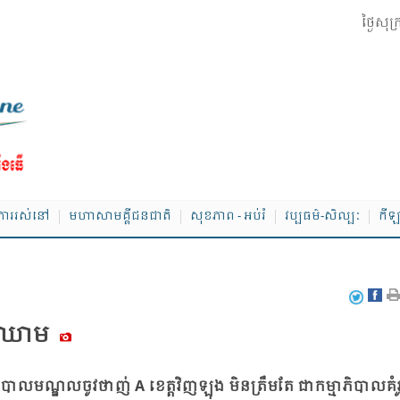
ថ្ងៃសុ
ាររស់នៅ
មហាសាមគ្គីជនជាតិ
សុខភាព - អប់រំ
វប្បធម៌-សិល្បៈ
កីឡ
ាគ​ឈាម
​បាល​មណ្ឌល​ចូវ​ថាញ់ A ខេត្ត​វិញ​ឡុង មិន​ត្រឹម​តែ ជា​កម្មា​ភិបាល​គំរូ