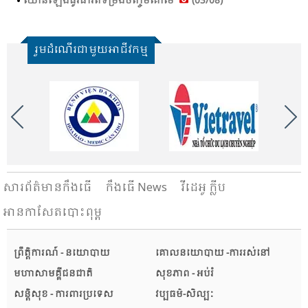
ឈាន​ឡើង​ធូរ​ធារ​ពី​ទម្រង់​ចិញ្ចឹម​គោ​មេ​
(03/08)
រួមដំណើរជាមួយអាជីវកម្ម
សារ​ព័ត៌មានកឹងធើ
កឹងធើ News
វីដេអូ ក្លីប
អានកាសែតបោះពុម្ព
ព្រឹត្តិការណ៍ - នយោបាយ
គោលនយោបាយ -ការរស់នៅ
មហាសាមគ្គីជនជាតិ
សុខភាព - អប់រំ
សន្តិសុខ - ការពារប្រទេស
វប្បធម៌-សិល្បៈ