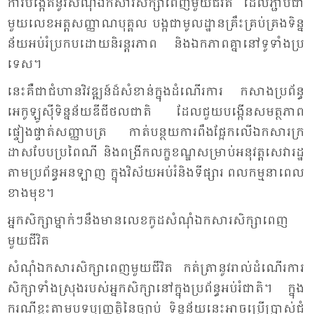
ការ​បង្កើត​នូវ​សំ​ណុំ​ឯក​សារ​សិក្សា​ពេញ​មួយ​ជី​វិត ដែល​ភ្ជាប់​ជា​
មួយ​លេខ​អត្ត​សញ្ញាណ​បុគ្គល បង្ក​ជា​មូល​ដ្ឋាន​គ្រឹះ​គ្រប់​គ្រង​ទិន្ន​
ន័យ​អប់រំ​ប្រ​កប​ដោយ​និរន្តរ​ភាព និង​ឯក​ភាព​គ្នា​នៅ​ទូ​ទាំង​ប្រ​
ទេស។
នេះ​គឺ​ជា​ជំ​ហាន​វិវឌ្ឍន៍​ដ៏​សំ​ខាន់​ក្នុង​ដំ​ណើរ​ការ កសាង​ប្រ​ព័ន្ធ​
អេកូ​ឡូ​ស៊ី​ទិន្ន​ន័យ​ឌីជី​ថល​ជាតិ ដែល​ជួយ​បង្កើន​សមត្ថ​ភាព​
ផ្ទៀង​ផ្ទាត់​សញ្ញា​បត្រ កាត់​បន្ថយ​ការ​ពឹង​ផ្អែក​លើ​ឯក​សារ​ក្រ​
ដាស​បែប​ប្រ​ពៃ​ណី និង​ពង្រីក​លក្ខ​ខណ្ឌ​សម្រាប់​អនុ​វត្ត​សេ​វា​រដ្ឋ​
តាម​ប្រ​ព័ន្ធ​អន​ឡាញ ក្នុង​វិស័យ​អប់រំ​និង​ទី​ផ្សារ ពល​កម្ម​នា​ពេល​
ខាង​មុខ។
អ្នក​សិក្សា​ម្នាក់ៗ​នឹង​មាន​លេខ​កូដ​សំ​ណុំ​ឯក​សារ​សិក្សា​ពេញ​
មួយ​ជី​វិត​
សំ​ណុំ​ឯក​សារ​សិក្សា​ពេញ​មួយ​ជី​វិត​ កត់​ត្រា​នូវ​រាល់​ដំ​ណើរ​ការ​
សិក្សា​ទាំង​ស្រុង​របស់​អ្នក​សិក្សា​នៅ​ក្នុង​ប្រ​ព័ន្ធ​អប់​រំ​ជាតិ។ ក្នុង​
ករណី​ខ្លះ​តាម​បទ​ប្បញ្ញត្តិ​នៃ​ច្បាប់ ទិន្ន​ន័យ​នេះ​អាច​ប្រើ​ប្រាស់​ជំ​