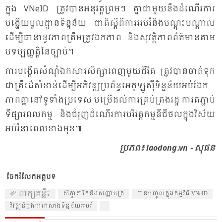
ក្នុង VNeID ត្រូវ​បាន​អនុ​វត្ត​ព្រមៗ គ្នា​ជា​មួយ​នឹង​ដំ​ណើរ​ការ​
បង្ហើយ​មូល​ដ្ឋាន​ទិន្ន​ន័យ​ ជាតិ​ស្តី​ពី​ការ​អប់​រំ​និង​បណ្តុះ​បណ្តាល
ដើម្បី​ធា​នា​នូវ​ភាព​ត្រឹម​ត្រូវ​ឯក​ភាព និង​សុវត្ថិ​ភាព​ព័ត៌​មាន​តាម​
បទ​ប្បញ្ញត្តិ​នៃ​ច្បាប់។
ការ​បង្កើត​សំ​ណុំ​ឯក​សារ​សិក្សា​ពេញ​មួយ​ជី​វិត ត្រូវ​បាន​ចាត់​ទុក​
ជា​គ្រឹះ​ដ៏​សំ​ខាន់​ដើម្បី​អភិ​វឌ្ឍ​ប្រ​ព័ន្ធ​អេ​កូឡូ​ស៊ី​ទិន្ន​ន័យ​អប់រំ​ឯក​
ភាព​គ្នា​នៅ​ទូ​ទាំង​ប្រ​ទេស បម្រើ​ដល់​ការ​គ្រប់​គ្រង​រដ្ឋ ការ​ត​ភ្ជាប់​
ទី​ផ្សារ​ពល​កម្ម និង​ជំ​រុញ​ដំ​ណើរ​ការ​បរិវត្ត​កម្ម​ឌីជី​ថល​ក្នុង​វិស័យ​
អប់​រំ​នា​ពេល​ខាង​មុខ៕
ប្រ​ភព៖ laodong.vn - សុផន
ចែករំលែកអត្ថបទ
ពាក្យគន្លឹះ
សិក្ខា​គា​រិក​និង​សញ្ញា​បត្រ
​បាន​បញ្ចូល​ក្នុង​កម្ម​វិធី VNeID
​វិវឌ្ឍន៍​ក្នុង​ការ​ក​សាង​ទិន្ន​ន័យ​អប់​រំ​