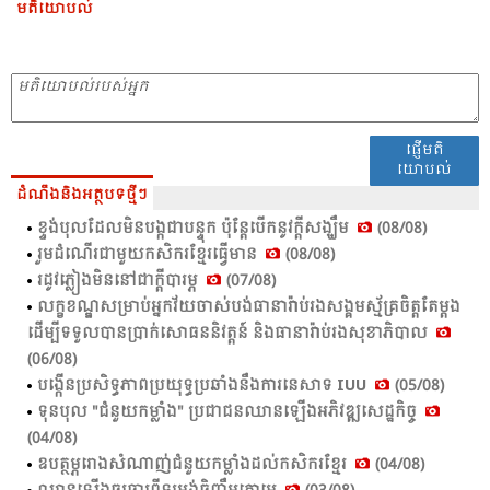
មតិយោបល់
ផ្ញើមតិ
យោបល់
ដំណឹងនិងអត្ថបទថ្មីៗ
ខ្ទង់​បុល​ដែល​មិន​បង្ក​ជា​បន្ទុក​ ប៉ុន្តែ​បើក​នូវ​ក្តី​សង្ឃឹម​
(08/08)
រួម​ដំ​ណើរ​ជា​មួយ​កសិ​ករ​ខ្មែរ​ធ្វើ​មាន​
(08/08)
រដូវ​ភ្លៀង​មិន​នៅ​ជា​ក្តី​បា​រម្ភ​
(07/08)
លក្ខ​ខណ្ឌ​សម្រាប់​អ្នក​វ័យ​ចាស់​បង់​ធា​នា​រ៉ាប់​រង​សង្គម​ស្ម័គ្រ​ចិត្ត​តែ​ម្តង
ដើម្បី​ទទួល​បាន​ប្រាក់​សោ​ធន​និវត្តន៍ និង​ធា​នា​រ៉ាប់​រង​សុខា​ភិបាល​
(06/08)
បង្កើន​ប្រ​សិទ្ធ​ភាព​ប្រ​យុទ្ធ​ប្រ​ឆាំង​នឹង​ការ​នេសាទ​ IUU
(05/08)
ទុនបុល "ជំនួយកម្លាំង" ប្រជាជនឈានឡើងអភិវឌ្ឍសេដ្ឋកិច្ច
(04/08)
ឧបត្ថម្ភរោងសំណាញ់ជំនួយកម្លាំងដល់កសិករខ្មែរ
(04/08)