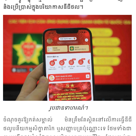
និង​ប្រើ​ប្រាស់​ក្នុង​បរិ​យា​កាស​ឌីជី​ថល។
​ រូប​ជា​ឧទា​ហរណ៍។
ចំ​ណុច​គួរ​ឱ្យ​កត់​សម្គាល់ មិន​ត្រឹម​តែ​ស្ថិត​នៅ​លើ​ការ​ធ្វើ​ឌីជី​
ថលូប​នីយ​កម្ម​សិក្ខា​គា​រិក ឬ​សញ្ញា​បត្រ​ប៉ុណ្ណោះ​ទេ ថែម​ទាំង​ជា​