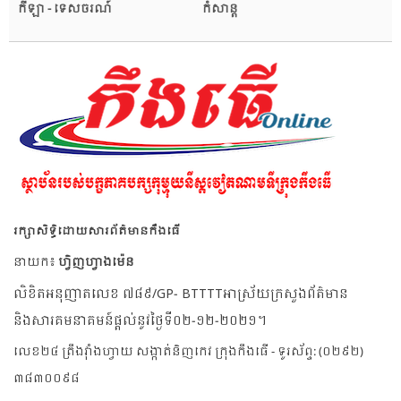
កីឡា - ទេសចរណ៍
កំសាន្ត
រក្សាសិទ្ធិដោយសារព័ត៌មានកឹងធើ
នាយក៖
ហ្វិញហ្វាងម៉េន
លិខិតអនុញាតលេខ ៧៨៩/GP- BTTTTអាស្រ័យក្រសួងព័ត៌មាន
និងសារគមនាគមន៍ផ្តល់នូវថ្ងៃទី០២-១២-២០២១។
លេខ២៤ ត្រឹងវ៉ាំងហ្វាយ សង្កាត់និញកេវ ក្រុងកឹងធើ - ទូរស័ព្ទ: (០២៩២)
៣៨៣០០៩៨