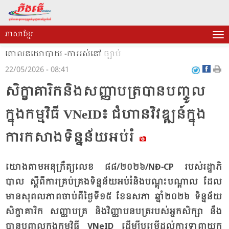
ភាសាខ្មែរ
គោលនយោបាយ -ការរស់នៅ
ច្បាប់
22/05/2026 - 08:41
សិក្ខា​គា​រិក​និង​សញ្ញា​បត្រ​បាន​បញ្ចូល​
ក្នុង​កម្ម​វិធី VNeID៖ ជំ​ហាន​វិវឌ្ឍន៍​ក្នុង​
ការ​ក​សាង​ទិន្ន​ន័យ​អប់​រំ​
យោង​តាម​អនុ​ក្រឹត្យ​លេខ ៨៨/​២០២៦​/NĐ-CP របស់​រដ្ឋា​ភិ​
បាល ស្តី​ពី​ការ​គ្រប់​គ្រង​ទិន្ន​ន័យ​អប់​រំ​និង​បណ្តុះ​បណ្តាល ដែល​
មាន​សុ​ពល​ភាព​ចាប់​ពី​ថ្ងៃ​ទី​១៥ ខែ​ឧស​ភា​ ឆ្នាំ​២០២៦ ទិន្ន​ន័យ
សិក្ខា​គារិក​ សញ្ញា​បត្រ និង​វិញ្ញា​បន​បត្រ​របស់​អ្នក​សិក្សា នឹង​
បាន​បញ្ចូល​ក្នុង​កម្ម​វិធី VNeID ដើម្បី​បម្រើ​ដល់​ការ​ទាញ​យក​