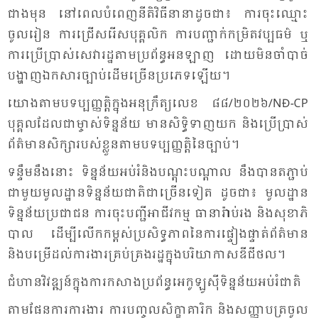
ជាង​មុន នៅ​ពេល​បំ​ពេញ​នីតិ​វិធី​នា​នា​ដូច​ជា​៖ ការ​ចុះ​ឈ្មោះ​
ចូល​រៀន ការ​ជ្រើស​រើស​បុគ្គ​លិក ការ​បញ្ជាក់​កម្រិត​វប្ប​ធម៌​ ឬ​
ការ​ប្រើ​ប្រាស់​សេ​វា​រដ្ឋ​តាម​ប្រ​ព័ន្ធ​អន​ឡាញ ដោយ​មិន​ចាំ​បាច់​
បង្ហាញ​ឯក​សារ​ច្បាប់​ដើម​ច្រើន​ប្រ​ភេទ​ឡើយ។
យោង​តាម​បទ​ប្បញ្ញត្តិ​ក្នុង​អនុ​ក្រឹត្យ​លេខ​ ៨៨/២០២៦​/NĐ-CP
បុគ្គល​ដែល​ជា​ម្ចាស់​ទិន្ន​ន័យ មាន​សិទ្ធិ​ទាញ​យក និង​ប្រើ​ប្រាស់​
ព័ត៌​មាន​សិក្សា​របស់​ខ្លួន​តាម​បទ​ប្បញ្ញត្តិ​នៃ​ច្បាប់។
ទន្ទឹម​នឹង​នោះ ទិន្ន​ន័យ​អប់​រំ​និង​បណ្តុះ​បណ្តាល នឹង​បាន​តភ្ជាប់​
ជា​មួយ​មូល​ដ្ឋាន​ទិន្ន​ន័យ​ជាតិ​ជា​ច្រើន​ទៀត ដូច​ជា៖ មូល​ដ្ឋាន​
ទិន្ន​ន័យ​ប្រ​ជា​ជន ការ​ចុះ​បញ្ជី​អា​ជីវ​កម្ម ធា​នា​រ៉ាប់​រង និង​សុខា​ភិ​
បាល​ ដើម្បី​លើក​កម្ពស់​ប្រ​សិទ្ធ​ភាព​នៃ​ការ​ផ្ទៀង​ផ្ទាត់​ព័ត៌​មាន
និង​បម្រើ​ដល់​ការ​ងារ​គ្រប់​គ្រង​រដ្ឋ​ក្នុង​បរិ​យា​កាស​ឌីជី​ថល។
ជំ​ហាន​វិវឌ្ឍន៍​ក្នុង​ការ​ក​សាង​ប្រ​ព័ន្ធ​អេ​កូ​ឡូ​ស៊ី​ទិន្ន​ន័យ​អប់​រំ​ជាតិ​
តាម​ផែន​ការ​ការ​ងារ ការ​បញ្ចូល​សិក្ខា​គា​រិក និង​សញ្ញា​បត្រ​ចូល​