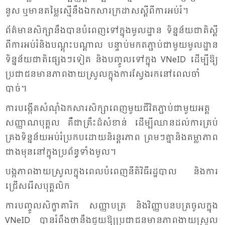
នួស ឬ​មាន​តម្លៃ​ស្មើ​នឹង​ឯក​សារ​ក្រ​ដាស​ស្តី​ពី​ការ​អប់​រំ។
ព័ត៌​មាន​សិក្សា​នឹង​បាន​បំ​ពេញ​ទៅ​ក្នុង​មូល​ដ្ឋាន ទិន្ន​ន័យ​ជាតិ​ស្តី​
ពី​ការ​អប់រំ​និង​បណ្តុះ​បណ្តាល បន្ទាប់​មក​តភ្ជាប់​ជា​មួយ​មូល​ដ្ឋាន​
ទិន្ន​ន័យ​ជាតិ​ផ្សេងៗ​ទៀត និង​បញ្ចូល​ទៅ​ក្នុង VNeID ដើម្បី​ឱ្យ​
ប្រ​ជា​ជន​មាន​ភាព​ងាយ​ស្រួល​ក្នុង​ការ​ស្វែង​រក​នៅ​ពេល​ចាំ​
បាច់។
ការ​បង្កើត​សំ​ណុំ​ឯក​សារ​សិក្សា​ពេញ​មួយ​ជីវិត​ភ្ជាប់​ជា​មួយ​អត្ត​
សញ្ញាណ​បុគ្គល គឺ​ជា​គ្រឹះ​ដ៏​សំ​ខាន់ ដើម្បី​ឈាន​ដល់​ការ​គ្រប់​
គ្រង​ទិន្ន​ន័យ​អប់រំ​ប្រ​កប​ដោយ​និរន្តរ​ភាព ព្រម​ៗគ្នា​និង​តម្លា​ភាព​
ជាង​មុន​នៅ​ក្នុង​ប្រ​ព័ន្ធ​ទាំង​មូល។
បង្ក​ភាព​ងាយ​ស្រួល​ក្នុង​ពេល​បំ​ពេញ​នីតិ​វិធី​រដ្ឋ​បាល និង​ការ​
ជ្រើស​រើស​បុគ្គ​លិក
ការ​បញ្ចូល​សិក្ខា​គា​រិក សញ្ញា​បត្រ និង​វិញ្ញា​បន​បត្រ​ចូល​ក្នុង
VNeID បាន​រំ​ពឹង​ថា​នឹង​ជួយ​ឱ្យ​ប្រ​ជា​ជន​មាន​ភាព​ងាយ​ស្រួល​