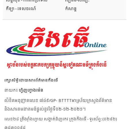
សន្តិសុខ - ការពារប្រទេស
វប្បធម៌-សិល្បៈ
កីឡា - ទេសចរណ៍
កំសាន្ត
រក្សាសិទ្ធិដោយសារព័ត៌មានកឹងធើ
នាយក៖
ហ្វិញហ្វាងម៉េន
លិខិតអនុញាតលេខ ៧៨៩/GP- BTTTTអាស្រ័យក្រសួងព័ត៌មាន
និងសារគមនាគមន៍ផ្តល់នូវថ្ងៃទី០២-១២-២០២១។
លេខ២៤ ត្រឹងវ៉ាំងហ្វាយ សង្កាត់និញកេវ ក្រុងកឹងធើ - ទូរស័ព្ទ: (០២៩២)
៣៨៣០០៩៨