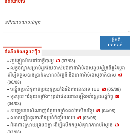
មតិយោបល់
ផ្ញើមតិ
យោបល់
ដំណឹងនិងអត្ថបទថ្មីៗ
រដូវ​ភ្លៀង​មិន​នៅ​ជា​ក្តី​បា​រម្ភ​
(07/08)
លក្ខ​ខណ្ឌ​សម្រាប់​អ្នក​វ័យ​ចាស់​បង់​ធា​នា​រ៉ាប់​រង​សង្គម​ស្ម័គ្រ​ចិត្ត​តែ​ម្តង
ដើម្បី​ទទួល​បាន​ប្រាក់​សោ​ធន​និវត្តន៍ និង​ធា​នា​រ៉ាប់​រង​សុខា​ភិបាល​
(06/08)
បង្កើន​ប្រ​សិទ្ធ​ភាព​ប្រ​យុទ្ធ​ប្រ​ឆាំង​នឹង​ការ​នេសាទ​ IUU
(05/08)
ទុនបុល "ជំនួយកម្លាំង" ប្រជាជនឈានឡើងអភិវឌ្ឍសេដ្ឋកិច្ច
(04/08)
ឧបត្ថម្ភរោងសំណាញ់ជំនួយកម្លាំងដល់កសិករខ្មែរ
(04/08)
ឈាន​ឡើង​ធូរ​ធារ​ពី​ទម្រង់​ចិញ្ចឹម​គោ​មេ​
(03/08)
ដំ​ណោះ​ស្រាយ​ព្រម​ៗគ្នា​ ដើម្បី​លើក​កម្ពស់​គុណ​ភាព​បរិស្ថាន​
(02/08)