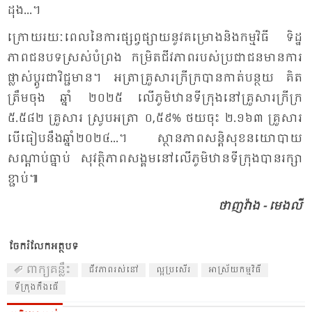
ដុង...។
ក្រោយ​រយៈ​ពេល​នៃ​ការ​ផ្សព្វ​ផ្សាយ​នូវ​គម្រោង​និង​កម្ម​វិធី ទិដ្ឋ​
ភាព​ជន​បទ​ស្រស់​បំ​ព្រង កម្រិត​ជីវ​ភាព​របស់​ប្រ​ជា​ជន​មាន​ការ​
ផ្លាស់​ប្ដូរ​ជា​វិជ្ជ​មាន។ អត្រា​គ្រួ​សារ​ក្រី​ក្រ​បាន​កាត់​បន្ថយ គិត​
ត្រឹម​ចុង ឆ្នាំ ២០២៥ លើ​ភូមិ​ឋាន​ទី​ក្រុង​នៅ​គ្រួ​សារ​ក្រី​ក្រ
៥.៥៨២ គ្រួ​សារ ស្រូប​អត្រា ០,៥៩% ថយ​ចុះ ២.១៦៣ គ្រួ​សារ
បើ​ធៀប​នឹង​ឆ្នាំ​២០២៤...។ ស្ថាន​ភាព​សន្តិ​សុខ​នយោ​បាយ
សណ្តាប់​ធ្នាប់ សុ​វត្ថិ​ភាព​សង្គម​នៅ​លើ​ភូមិ​ឋាន​ទី​ក្រុង​បាន​រក្សា​
ខ្ជាប់៕
ថាញ​វ៉ាង - មេង​លី
ចែករំលែកអត្ថបទ
ពាក្យគន្លឹះ
ជីវ​ភាព​រស់​នៅ​
​ល្អ​ប្រ​សើរ​
អា​ស្រ័យ​កម្ម​វិធី
ទី​ក្រុង​កឹង​ធើ