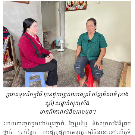
ប្រ​ភព​ទុន​ពី​កម្ម​វិធី បាន​ជួយ​គ្រួ​សារ​បង​ស្រី យ័ញ​ធី​សា​ធី ​(ខាង​
ស្តាំ) សង្កាត់​សុក​ត្រាំង
មានជីវភាពលំនឹងជាងមុន។
ដោយ​ការ​ចូល​រួម​យ៉ាង​ប្តូរ​ផ្តាច់ ច្នៃ​ប្រ​តិដ្ឋ និង​ឈ្លាស​វៃ​ពី​គ្រប់​
ថ្នាក់ គ្រប់​ផ្នែក ការ​ផ្សព្វ​ផ្សាយ​អនុ​វត្ត​កម្ម​វិធី​នានា​នៅ​លើ​ភូមិ​