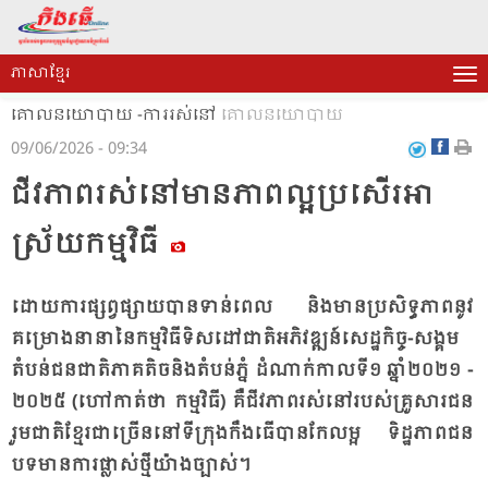
ភាសាខ្មែរ
គោលនយោបាយ -ការរស់នៅ
គោលនយោបាយ
09/06/2026 - 09:34
ជីវ​ភាព​រស់​នៅ​មាន​ភាព​ល្អ​ប្រ​សើរ​អា​
ស្រ័យ​កម្ម​វិធី
ដោយ​ការ​ផ្សព្វ​ផ្សាយ​បាន​ទាន់​ពេល និង​មាន​ប្រ​សិទ្ធ​ភាព​នូវ​
គម្រោង​នា​នា​នៃ​កម្ម​វិធី​ទិស​ដៅ​ជាតិ​អភិ​វឌ្ឍន៍​សេដ្ឋ​កិច្ច​-សង្គម
តំ​បន់​ជន​ជាតិ​ភាគ​តិច​និង​តំ​បន់​ភ្នំ ដំ​ណាក់​កាល​ទី​១ ឆ្នាំ​២០២១ -
២០២៥ (ហៅ​កាត់​ថា កម្ម​វិធី) គឺ​ជីវ​ភាព​រស់​នៅ​របស់​គ្រួ​សារ​ជន​
រួម​ជាតិ​ខ្មែរ​ជា​ច្រើន​នៅ​ទី​ក្រុង​កឹង​ធើ​បាន​កែ​លម្អ ទិដ្ឋ​ភាព​ជន​
បទ​មាន​ការ​ផ្លាស់​ថ្មី​យ៉ាង​ច្បាស់។