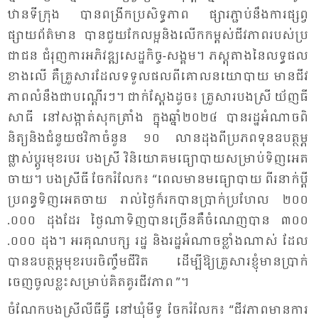
ឋាន​ទី​ក្រុង បាន​ពង្រីក​ប្រ​សិទ្ធ​ភាព ផ្សារ​ភ្ជាប់​នឹង​ការ​ផ្សព្វ​
ផ្សាយព័ត៌​មាន បាន​ជួយ​កែ​លម្អ​និង​លើក​កម្ពស់​ជីវ​ភាព​របស់​ប្រ​
ជា​ជន ជំ​រុញ​ការ​អភិ​វឌ្ឍ​សេដ្ឋ​កិច្ច-សង្គម។ ភស្តុ​តាង​នៃ​លទ្ធ​ផល​
ខាង​លើ គឺ​គ្រួ​សារ​ដែល​ទទួល​ផល​ពី​គោល​នយោ​បាយ មាន​ជីវ​
ភាព​លំ​នឹង​ជា​បណ្តើរៗ។ ជាក់​ស្តែង​ដូច៖ គ្រួ​សារ​បង​ស្រី យ័ញ​ធី​
សា​ធី នៅ​សង្កាត់​សុក​ត្រាំង ​ក្នុង​ឆ្នាំ​២០២៤ បាន​រដ្ឋ​អំ​ណាច​ពិ​
និត្យ​និង​ជំ​នួយ​ថវិ​កា​ចំ​នួន ១០ លាន​ដុង​ពី​ប្រ​ភព​ទុន​ឧបត្ថម្ភ​
ផ្លាស់​ប្តូរ​មុខ​របរ បង​ស្រី​ វិនិ​យោគ​មធ្យោ​បាយ​សម្រាប់​ទិញ​អេត​
ចាយ។ បង​ស្រី​ធី ចែក​រំ​លែក៖ “ពេល​មាន​មធ្យោ​បាយ ពីរ​នាក់​ប្តី​
ប្រ​ពន្ធ​ទិញ​អេត​ចាយ រាល់​ថ្ងៃ​ក៏​រក​បាន​ប្រាក់​ប្រ​ហែល ២០០​
.០០០ ដុង​ដែរ ថ្ងៃ​ណា​ទិញ​បាន​ច្រើន​គឺ​ចំ​ណេញ​បាន ៣០០​
.០០០ ដុង។ អរ​គុណ​បក្ស រដ្ឋ និង​រដ្ឋ​អំ​ណាច​ខ្លាំង​ណាស់ ដែល​
បាន​ឧបត្ថម្ភ​មុខ​របរ​ចិញ្ចឹម​ជី​វិត ដើម្បី​ឱ្យ​គ្រួ​សារ​ខ្ញុំ​មាន​ប្រាក់​
ចេញ​ចូល​ខ្លះ​សម្រាប់​គិត​គូរ​ជីវ​ភាព ”។
ចំ​ណែក​បង​ស្រី​លី​ធី​ធ្វី នៅ​ឃុំ​មី​ទូ ចែក​រំ​លែក៖ “ជីវ​ភាព​មាន​ការ​