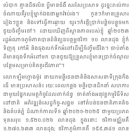
លំ​បាក គ្មាន​ដី​ផលិត ប្តី​មាន​ជំ​ងឺ សរ​សៃ​ប្រ​សាទ ដូច្នេះ​រាល់​ការ​
ចំ​ណាយ​គឺ​រូប​ខ្ញុំ​ម្នាក់​ឯង​ជា​អ្នក​រ៉ាប់​រង។ កូន​ៗ​ក៏​មាន​គ្រួ​សារ​
រៀងៗ​ខ្លួន និង​ទៅ​ធ្វើ​ការ​ឆ្ងាយ យូរៗ​ក៏​ផ្ញើ​ប្រាក់​បន្តិច​បន្តួច​មក
ជួយ​ចិញ្ចឹម​ចៅ។ ដោយ​ឃើញ​ពី​ស្ថាន​ភាព​របស់​ខ្ញុំ ឆ្នាំ​២០២៣
រដ្ឋ​អំ​ណាច​ភូមិ​ភាគ​បាន​ពិនិត្យ​ឧបត្ថម្ភ​ថវិកា ១០ លាន​ដុង ខ្ញុំ​ក៏​
ទិញ​តុ កៅ​អី និង​ធុង​លក់​ទឹក​អំ​ពៅ​ដើម្បី​ចិញ្ចឹម​ជី​វិត។ ចាប់​តាំង​
ពី​មាន​ធុង​ទឹក​អំ​ពៅ​មក បាន​ជួយ​ឱ្យ​គ្រួ​សារ​ខ្ញុំ​មាន​ប្រាក់​ចំ​ណូល​
បន្ថែម​សម្រាប់​គិត​គូរ​ជីវ​ភាព”។
លោក​ឡឹម​ហ្វាង​ម៉ូវ នា​យក​មន្ទីរ​ជន​ជាតិ​និង​សាស​នា​ទី​ក្រុង​កឹង​
ធើ មាន​ប្រ​សាសន៍៖ រយៈ​ពេល​កន្លង មន្ទីរ​បាន​ដឹក​នាំ សហ​ការ​
ជា​មួយ​ផ្នែក​សមត្ថ​កិច្ច​ដែល​ពាក់​ព័ន្ធ ចាត់​តាំង​អនុវត្ត​កម្ម​វិធី​ទិស​
ដៅ​ជាតិ អភិ​វឌ្ឍន៍​សេដ្ឋ​កិច្ច​-សង្គម នៅ​តំ​បន់​ជន​ជាតិ​ភាគ​តិច
និង​តំ​បន់​ភ្នំ ដំ​ណាក់​កាល​ទី១ ឆ្នាំ​២០២១​-២០២៥ ជា​មួយ​ប្រ​ភព​
ទុន​សរុប ១.៥២០​.០២៦ លាន​ដុង ក្នុង​នោះ ថវិកា​មជ្ឈិម​គឺ
១.២៧០​.៦៣៣ លាន​ដុង; ថវិ​កា​ភូមិ​ភាគ​គឺ ១៥៩​.៣៨១ លាន​