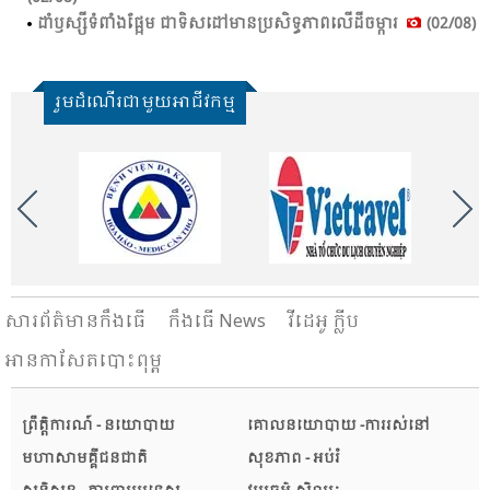
ដាំ​ឫស្សី​ទំ​ពាំង​ផ្អែម​ ជា​ទិស​ដៅ​មាន​ប្រ​សិទ្ធ​ភាព​លើ​ដី​ចម្ការ​
(02/08)
រួមដំណើរជាមួយអាជីវកម្ម
សារ​ព័ត៌មានកឹងធើ
កឹងធើ News
វីដេអូ ក្លីប
អានកាសែតបោះពុម្ព
ព្រឹត្តិការណ៍ - នយោបាយ
គោលនយោបាយ -ការរស់នៅ
មហាសាមគ្គីជនជាតិ
សុខភាព - អប់រំ