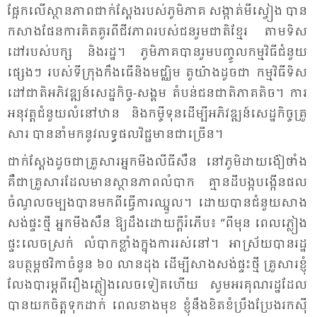
ផ្អែក​លើ​ស្ថាន​ភាព​ជាក់​ស្តែង​របស់​ភូមិ​ភាគ សង្កាត់​មី​ស្វៀង បាន​
កសាង​ផែន​ការ​គិត​គូរ​ពី​ជីវ​ភាព​របស់​ជន​រួម​ជាតិ​ខ្មែរ តាម​ទិស​
ដៅ​របស់​បក្ស និង​រដ្ឋ។ ភូមិ​ភាគ​បាន​រួម​បញ្ចូល​កម្ម​វិធី​ជំ​នួយ​
ផ្សេងៗ ​របស់​ទី​ក្រុង​កឹង​ធើ​និង​មជ្ឈិម តួ​យ៉ាង​ដូច​ជា កម្ម​វិធី​ទិស​
ដៅ​ជាតិ​អភិវឌ្ឍន៍​សេដ្ឋ​កិច្ច-​សង្គម តំ​បន់​ជន​ជាតិ​ភាគ​តិច។ ការ​
អនុវត្ត​ជំ​នួយ​លំ​នៅ​ឋាន និង​កម្ចី​ទុន​ដើម្បី​អភិ​វឌ្ឍន៍​សេដ្ឋ​កិច្ច​គ្រួ​
សារ បាន​នាំ​មក​នូវ​លទ្ធ​ផល​វិជ្ជ​មាន​ជា​ច្រើន។
ជាក់​ស្តែង​ដូច​ជា​គ្រួ​សារ​អ្នក​មីង​លីធី​សឺន នៅ​ភូមិ​ដាយ​ង៉ៀ​ថាំង
គឺ​ជា​គ្រួ​សារ​ដែល​មាន​ស្ថាន​ភាព​លំ​បាក គ្មាន​ដី​បង្ក​បង្កើន​ផល
ចំ​ណូល​ចម្បង​បាន​មក​ពី​ធ្វើ​ការ​ឈ្នួល។ ដោយ​បាន​ជំ​នួយ​សាង​
សង់​ផ្ទះ​ថ្មី អ្នក​មីង​សឺន ឱ្យ​ដឹង​ដោយ​ក្ដី​រំភើប៖ “ពី​មុន ពេល​ភ្លៀង
ផ្ទះ​លេច​ស្រក់ លំ​បាក​ខ្លាំង​ក្នុង​ការ​រស់​នៅ។ អា​ស្រ័យ​បាន​រដ្ឋ​
ឧបត្ថម្ភ​ថវិកា​ចំ​នួន ៦០ លាន​ដុង ដើម្បី​សាង​សង់​ផ្ទះ​ថ្មី គ្រួ​សារ​ខ្ញុំ​
លែង​បា​រម្ភ​ពី​រឿង​ភ្លៀង​លេច​ទៀត​ហើយ សូម​អរ​គុណ​រដ្ឋ​ដែល​
បាន​យក​ចិត្ត​ទុក​ដាក់ ពេល​ខាង​មុខ ខ្ញុំ​នឹង​ខិត​ខំ​ប្រឹង​ប្រែង​រក​ស៊ី​