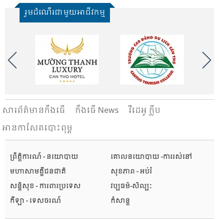
រួមដំណើរជាមួយអាជីវកម្ម
សារ​ព័ត៌មានកឹងធើ
កឹងធើ News
វីដេអូ ក្លីប
អានកាសែតបោះពុម្ព
ព្រឹត្តិការណ៍ - នយោបាយ
គោលនយោបាយ -ការរស់នៅ
មហាសាមគ្គីជនជាតិ
សុខភាព - អប់រំ
សន្តិសុខ - ការពារប្រទេស
វប្បធម៌-សិល្បៈ
កីឡា - ទេសចរណ៍
កំសាន្ត