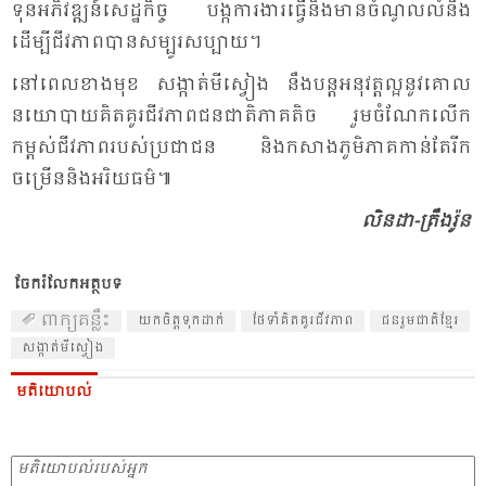
ទុន​អភិវឌ្ឍន៍​សេដ្ឋ​កិច្ច បង្ក​ការ​ងារ​ធ្វើ​និង​មាន​ចំ​ណូល​លំ​នឹង
ដើម្បី​ជីវ​ភាព​បាន​សម្បូរ​សប្បាយ។
នៅ​ពេល​ខាង​មុខ សង្កាត់​មី​ស្វៀង នឹង​បន្ត​អនុវត្ត​ល្អ​នូវ​គោល​
នយោ​បាយ​គិត​គូរ​ជីវ​ភាព​ជន​ជាតិ​ភាគ​តិច រួម​ចំ​ណែក​លើក​
កម្ពស់​ជីវ​ភាព​របស់​ប្រ​ជា​ជន និង​កសាង​ភូមិ​ភាគ​កាន់​តែ​រីក​
ចម្រើន​និង​អរិយ​ធម៌៕
លិន​ដា-ត្រឹង​រ៉ូន
ចែករំលែកអត្ថបទ
ពាក្យគន្លឹះ
យក​ចិត្ត​ទុក​ដាក់
​ថែ​ទាំ​គិត​គូរ​ជីវ​ភាព
​ជន​រួម​ជាតិ​ខ្មែរ
សង្កាត់​មី​ស្វៀង
មតិយោបល់