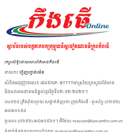
រក្សាសិទ្ធិដោយសារព័ត៌មានកឹងធើ
នាយក៖
ហ្វិញហ្វាងម៉េន
លិខិតអនុញាតលេខ ៧៨៩/GP- BTTTTអាស្រ័យក្រសួងព័ត៌មាន
និងសារគមនាគមន៍ផ្តល់នូវថ្ងៃទី០២-១២-២០២១។
លេខ២៤ ត្រឹងវ៉ាំងហ្វាយ សង្កាត់និញកេវ ក្រុងកឹងធើ - ទូរស័ព្ទ: (០២៩២)
៣៨៣០០៩៨
ទូរសារ: (០២៩២) ៣៨៣០៥៦១។ អ៊ីម៉ែល:
toasoan@baocantho.com.vn
ទំនាក់ទំនងផ្សាយពាណិជ្ជកម្ម:
quangcao@baocantho.com.vn