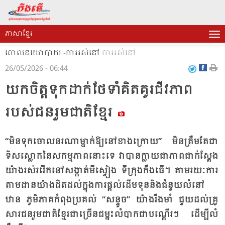
ភាសាខ្មែរ
គោលនយោបាយ -ការរស់នៅ
ការរស់នៅ
26/05/2026 - 06:44
យក​ចិត្ត​ទុក​ដាក់​ថែ​ទាំ​គិត​គូរ​ជីវ​ភាព​
របស់​ជន​រួម​ជាតិ​ខ្មែរ
“មិន​ទុក​ចោល​នរ​ណា​ម្នាក់​ឱ្យ​នៅ​ខាង​ក្រោយ” មិន​ត្រឹម​តែ​ជា​
ទិស​ស្លោក​នៃ​សកម្ម​ភាព​នោះ​ទេ វា​បាន​ក្លាយ​ជា​ភាព​ជាក់​ស្តែង​
យ៉ាង​រស់​រវើក​នៅ​សង្កាត់​មី​ស្វៀង ទី​ក្រុង​កឹង​ធើ។ តាម​រយៈ​ការ​
តាម​ដាន​យ៉ាង​ដិត​ដល់​ក្នុង​ការ​ផ្តល់​ដើម​ទុន​និង​ជំ​នួយ​លំ​នៅ​
ឋាន ភូមិ​ភាគ​កំ​ពុង​ប្រ​គល់ “សន្ទូច” យ៉ាង​រឹង​មាំ ជួយ​ដល់​គ្រួ​
សារ​ជន​រួម​ជាតិ​ខ្មែរ​ជា​ច្រើន​ជម្នះ​លំ​បាក​ជា​បណ្តើរៗ ដើម្បី​លំ​