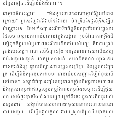
បន្ថែម​ទៀត ដើម្បី​លំ​នឹង​ជីវ​ភាព”។
ជា​មួយ​ទិស​ស្លោក “មិន​ទុក​ចោល​នរ​ណា​ម្នាក់​ឱ្យ​នៅ​ខាង​
ក្រោយ” ផ្ទះ​សម្បែង​ដ៏​រឹង​មាំ​ទាំង​នេះ មិន​ត្រឹម​តែ​ផ្តល់​ក្តី​សង្ឃឹម​
ប៉ុណ្ណោះ​ទេ ថែម​ទាំង​បាន​លើក​ទឹក​ចិត្ត​និង​ស្មារតី​របស់​គ្រួ​សារ​
ដែល​មាន​ស្ថាន​ភាព​លំ​បាក​នៅ​ក្នុង​សង្កាត់ រួម​ចំ​ណែក​ពង្រឹង​ជំ​
នឿ​ទុក​ចិត្ត​របស់​ប្រ​ជា​ជន​លើ​ការ​ដឹក​នាំ​របស់​បក្ស និង​ការ​គ្រប់​
គ្រង​របស់​រដ្ឋ។ លោក​លី​ប៊ិញ​ខឿង អនុ​ប្រ​ធាន​កា​រិយា​ល័យ​វប្ប​
ធម៌-សង្គម​សង្កាត់ មាន​ប្រ​សាសន៍ សមា​ជិក​គណៈ​ចង្អុល​ការ​
បាន​ចុះ​ពិ​និត្យ ផ្ទាល់​ពី​ស្ថាន​ភាព​គ្រួ​សារ​ក្រី​ក្រ និង​គ្រួ​សារ​ក្បែរ​
ក្រ ដើម្បី​ពិ​និត្យ​អនុ​ម័ត​ជា​ចំហ ធា​នា​ចំ​មុខ​សញ្ញា​ដើម្បី​ជំ​នួយ​លំ​
នៅ​ឋាន។ សង្កាត់​ក៏​បាន​កៀរ​គរ​ប្រ​ភព​កម្លាំង​ពី​អង្គ​ការ​មហា​ជន
និង​គ្រួ​សារ​ប្រ​ជា​ជន​ចូល​រួម​កម្លាំង​ពល​កម្ម​និង​សម្ភារៈ​ដើម្បី​ជួយ​
សាង​សង់​ផ្ទះ​បាន​រឹង​មាំ​សម​រម្យ។ ក្រៅ​ពី​នេះ ក្នុង​ការ​គិត​គូរ​ដល់​
ជន​រួម​ជាតិ សង្កាត់​បាន​សហ​ការ​ជា​មួយ​ធនា​គារ​គោល​នយោ​
បាយ​សង្គម ដើម្បី​បង្ក​លក្ខណៈ​ងាយ​ស្រួល​ឱ្យ​មា​មីង​បាន​បុល​