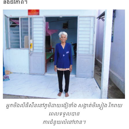
នឹង​ជីវ​ភាព។
អ្នក​មីង​លី​ធី​សឺន​នៅ​ភូមិ​ដាយ​ង៉ៀ​ថាំង សង្កាត់​មី​ស្វៀង​ រីក​រាយ​
ពេល​ទទួល​បាន​
ការជំនួយលំនៅឋាន។