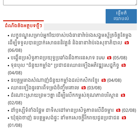
ផ្ញើមតិ
យោបល់
ដំណឹងនិងអត្ថបទថ្មីៗ
លក្ខ​ខណ្ឌ​សម្រាប់​អ្នក​វ័យ​ចាស់​បង់​ធា​នា​រ៉ាប់​រង​សង្គម​ស្ម័គ្រ​ចិត្ត​តែ​ម្តង
ដើម្បី​ទទួល​បាន​ប្រាក់​សោ​ធន​និវត្តន៍ និង​ធា​នា​រ៉ាប់​រង​សុខា​ភិបាល​
(06/08)
បង្កើន​ប្រ​សិទ្ធ​ភាព​ប្រ​យុទ្ធ​ប្រ​ឆាំង​នឹង​ការ​នេសាទ​ IUU
(05/08)
ទុនបុល "ជំនួយកម្លាំង" ប្រជាជនឈានឡើងអភិវឌ្ឍសេដ្ឋកិច្ច
(04/08)
ឧបត្ថម្ភរោងសំណាញ់ជំនួយកម្លាំងដល់កសិករខ្មែរ
(04/08)
ឈាន​ឡើង​ធូរ​ធារ​ពី​ទម្រង់​ចិញ្ចឹម​គោ​មេ​
(03/08)
ដំ​ណោះ​ស្រាយ​ព្រម​ៗគ្នា​ ដើម្បី​លើក​កម្ពស់​គុណ​ភាព​បរិស្ថាន​
(02/08)
ដាំ​ឫស្សី​ទំ​ពាំង​ផ្អែម​ ជា​ទិស​ដៅ​មាន​ប្រ​សិទ្ធ​ភាព​លើ​ដី​ចម្ការ​
(02/08)
ឃុំ​ផុង​ថា​ញ់ ឧបត្ថម្ភ​សង់​ផ្ទះ​ នាំ​មក​សេច​ក្តី​រីក​រាយ​ជូន​ប្រ​ជា​ជន​
(01/08)