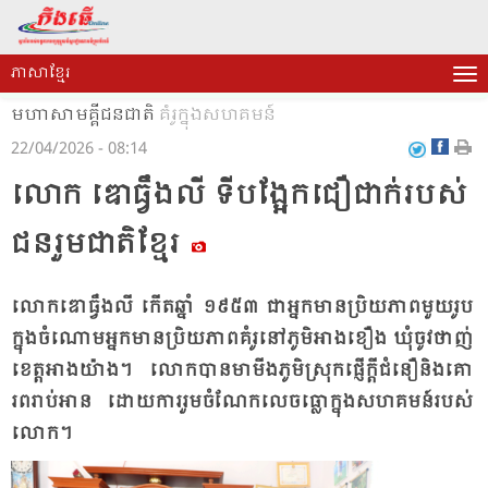
ភាសាខ្មែរ
មហាសាមគ្គីជនជាតិ
គំរូក្នុងសហគមន៍
22/04/2026 - 08:14
លោក ឌោ​ធ្វឹង​លី ទី​បង្អែក​ជឿ​ជាក់​របស់​
ជន​រួម​ជាតិ​ខ្មែរ
លោក​ឌោ​ធ្វឹង​លី កើត​ឆ្នាំ ១៩៥៣ ជា​អ្នក​មាន​ប្រិយ​ភាព​មួយ​រូប​
ក្នុង​ចំ​ណោម​អ្នក​មាន​ប្រិយ​ភាព​គំរូ​នៅ​ភូមិ​អាង​ខឿង ឃុំ​ចូវ​ថាញ់
ខេត្ត​អាង​យ៉ាង។ លោក​បាន​មា​មីង​ភូមិ​ស្រុក​ផ្ញើ​ក្តី​ជំ​នឿ​និង​គោ​
រព​រាប់​អាន ដោយ​ការ​រួម​ចំ​ណែក​លេច​ធ្លោ​ក្នុង​សហ​គមន៍​របស់​
លោក។