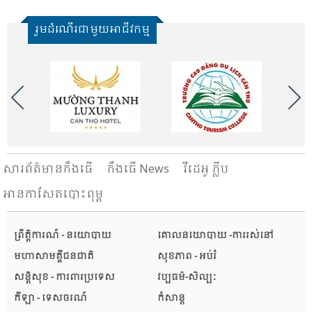
រួមដំណើរជាមួយអាជីវកម្ម
សារ​ព័ត៌មានកឹងធើ
កឹងធើ News
វីដេអូ ក្លីប
អានកាសែតបោះពុម្ព
ព្រឹត្តិការណ៍ - នយោបាយ
គោលនយោបាយ -ការរស់នៅ
មហាសាមគ្គីជនជាតិ
សុខភាព - អប់រំ
សន្តិសុខ - ការពារប្រទេស
វប្បធម៌-សិល្បៈ
កីឡា - ទេសចរណ៍
កំសាន្ត