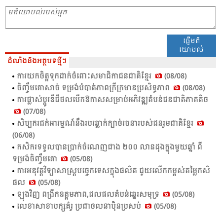
ផ្ញើមតិ
យោបល់
ដំណឹងនិងអត្ថបទថ្មីៗ
ការ​យក​ចិត្ត​ទុក​ដាក់​ចំ​ពោះ​សមាជិកា​ជន​ជាតិ​ខ្មែរ​
(08/08)
ចិញ្ចឹម​គោ​សាច់​ ទម្រង់​បំ​បាត់​ភាព​ក្រី​ក្រ​មាន​ប្រ​សិទ្ធ​ភាព​
(08/08)
ការ​ផ្លាស់​ប្ដូរ​ឌីជី​ថល​បើក​ឱ​កាស​សម្រាប់​អភិវឌ្ឍ​​តំ​បន់​ជន​ជាតិ​ភាគ​តិច​
(07/08)
សិប្បករជក់អារម្មណ៍នឹងរបរឆ្លាក់ក្បាច់រចនារបស់ជនរួមជាតិខ្មែរ
(06/08)
កសិ​ករ​ទទួល​បាន​ប្រាក់​ចំ​ណេញ​ជាង​ ២០០ លាន​ដុង​ក្នុង​មួយ​ឆ្នាំ​ ពី​
ទម្រង់​ចិញ្ចឹម​គោ​
(05/08)
ការ​អនុ​វត្ត​វិទ្យា​សាស្ត្រ​បច្ចេក​ទេស​ក្នុង​ផលិត​ ជួយ​លើក​កម្ពស់​តម្លៃ​កសិ​
ផល​
(05/08)
ឡុង​វិញ ពង្រីក​ឧត្ដម​ភាព,​ជល​ផល​តំ​បន់​ឆ្នេរ​សមុទ្រ​
(05/08)
លេខា​សាខា​បក្ស​គំ​រូ​ ប្រ​ជា​ចលនា​ប៉ិន​ប្រ​សប់​
(05/08)