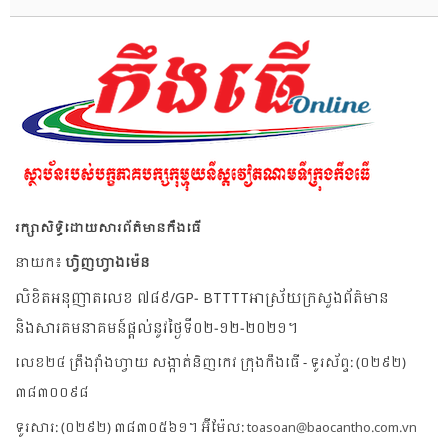
រក្សាសិទ្ធិដោយសារព័ត៌មានកឹងធើ
នាយក៖
ហ្វិញហ្វាងម៉េន
លិខិតអនុញាតលេខ ៧៨៩/GP- BTTTTអាស្រ័យក្រសួងព័ត៌មាន
និងសារគមនាគមន៍ផ្តល់នូវថ្ងៃទី០២-១២-២០២១។
លេខ២៤ ត្រឹងវ៉ាំងហ្វាយ សង្កាត់និញកេវ ក្រុងកឹងធើ - ទូរស័ព្ទ: (០២៩២)
៣៨៣០០៩៨
ទូរសារ: (០២៩២) ៣៨៣០៥៦១។ អ៊ីម៉ែល:
toasoan@baocantho.com.vn