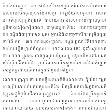
មិន​តែ​ប៉ុណ្ណោះ លោក​ថែម​ទាំង​សកម្ម​ចែក​រំលែក​បទ​ពិ​សោធន៍
ចល​នា​មា​មីង​ចូល​រួម​ទាំង​អស់​គ្នា អា​ស្រ័យ​ហេតុ​នោះ លោក​
មាន​ទំ​នុក​ចិត្ត​ក្នុង​តួនា​ទី ជា​នា​យក​ក្រុម​សហ​ការ​ដាំ​ផ្កា​លម្អ​នៅ​
ភូមិ​អាង​ខឿង​ទៀត​ផង។ ជា​មួយ​តួនា​ទី​នេះ លោក​ជួយ​ប្រ​ជា​
ជន បង្ខិត​ជិត​ប្រ​ភព​ទុន ដូច៖ មូល​និធិ​ឧបត្ថម្ភ​កសិ​ករ កម្រិត​បុល​
ចាប់​ពី ១០ - ៣០ លាន​ដុង​/គ្រួ​សារ បង្ក​លក្ខណៈ​វិនិ​យោគ​ការ​
ផលិត​បង្កើន​ប្រាក់​ចំ​ណូល។ មក​ទល់​ពេល​នេះ ទូ​ទាំង​ភូមិ​មាន​
ជាង ១០០ គ្រួ​សារ បាន​ចូល​រួម​ដាំ​ផ្កា​លម្អ បង្ក​ជា​ទិស​ដៅ​របរ​រក​
ស៊ី​ចិញ្ចឹម​ជី​វិត​លំ​នឹង រួម​ចំ​ណែក​លើក​ស្ទួយ​ជីវ​ភាព​និង​អភិវឌ្ឍន៍​
សេដ្ឋ​កិច្ច​ដោយ​ចីរ​ភាព​ក្នុង​ជន​រួម​ជាតិ​ខ្មែរ។
លោក​យ័ញ​ភុក នា​យក​មន្ទីរ​ជន​ជាតិ​និង​សាស​នា ឱ្យ​ដឹង៖ “អ្នក​
មាន​ប្រិយ​ភាព​តំ​បន់​ជន​រួម​ជាតិ​ខ្មែរ មិន​ត្រឹម​តែ​ជា​គំរូ​ក្នុង​ការ​អភិ​
វឌ្ឍ​សេដ្ឋ​កិច្ច​និង​ជីវ​ភាព​ប៉ុណ្ណោះ​ទេ ថែម​ទាំង​ពង្រីក​តួនា​ទី​
ឃោស​នា ចល​នា​ប្រ​ជា​ជន​អនុវត្ត​គោល​ការណ៍​របស់​បក្ស
គោល​នយោ​បាយ ច្បាប់​របស់​រដ្ឋ​ទៀត​ផង។ ការ​គប់​វាល់​នោះ