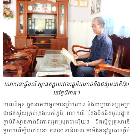
លោក​ឌោ​ធ្វឹង​លី ស្ពាន​តភ្ជាប់​រវាង​រដ្ឋ​អំ​ណោច​និង​ជន​រួម​ជាតិ​ខ្មែរ​
នៅ​ភូមិ​ភាគ។
កាល​ពី​មុន ក្នុង​នាម​ជា​អ្នក​មាន​ប្រិយ​ភាព និង​ជា​ប្រ​ធាន​ក្រុម​ប្រ​
ជា​ជន​ស្វ័យ​គ្រប់​គ្រង​របស់​ភូមិ លោក​លី តែង​ជិត​ដិត​មូល​ដ្ឋាន
ក្តាប់​ពី​ស្ថាន​ភាព​ជីវ​ភាព​អ្នក​ស្រុក​ជា​រឿយៗ ជិត​ស្និទ្ធ​គ្រួ​សារ​នី​
មួយៗ​ដើម្បី​ឃោស​នា ចល​នា​ទាន់​ពេល មា​មីង​អនុវត្ត​សេចក្តី​កំ​