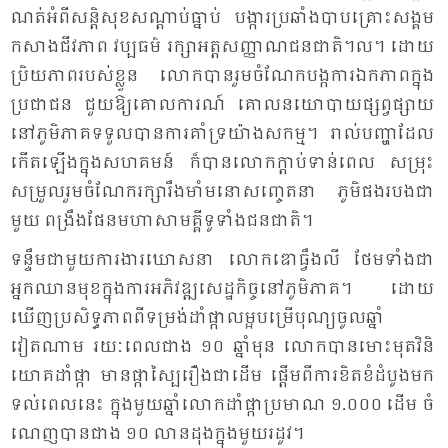
ណត់​អំ​ពី​សន្តិ​សុខ​សណ្តាប់​ធ្នាប់ បង្ការ​ប្រ​ឆាំង​បាប​គ្រោះ​សង្គម
កសាង​ជីវ​ភាព វប្ប​ធម៌ រក្សា​អត្ត​សញ្ញាណ​ជន​ជាតិ​។ល។ ដោយ​
ប្រិយ​ភាព​របស់​ខ្លួន លោក​បាន​រួម​ចំ​ណែក​បង្ក​ការ​ឯក​ភាព​ក្នុង​
ប្រ​ជា​ជន ជួយ​ឱ្យ​គោល​ការណ៍ គោល​នយោ​បាយ​ផ្សព្វ​ផ្សាយ​
នៅ​ភូមិ​ភាគ​ទទួល​បាន​ការ​គាំ​ទ្រ​យ៉ាង​សកម្ម។ រាល់​បញ្ហា​ដែល​
កើត​ឡើង​ក្នុង​សហ​គមន៍ ក៏​បាន​លោក​ក្តាប់​ទាន់​ពេល សម្រុះ​
សម្រួល​រួម​ចំ​ណែក​រក្សា​រឹង​មាំ​មនោ​សញ្ចេត​នា ភូមិ​ផង​របង​ជា​
មួយ ពង្រឹង​ផែន​មហា​សាម​គ្គី​ទូ​ទាំង​ជន​ជាតិ។
ទន្ទឹម​ជា​មួយ​ការ​ងារ​ឃោស​នា លោក​ឌោ​ធ្វឹង​លី ថែម​ទាំង​ជា​
អ្នក​ឈាន​មុខ​ក្នុង​ការ​អភិ​វឌ្ឍ​សេដ្ឋ​កិច្ច​នៅ​ភូមិ​ភាគ។ ដោយ​
ឃើញ​ប្រ​សិទ្ធ​ភាព​ពី​ទម្រង់​ដាំ​ផ្កា​លម្អ​បម្រើ​បុណ្យ​ចូល​ឆ្នាំ​
វៀតណាម រយៈ​ពេល​ជាង ១០ ឆ្នាំ​មុន លោក​បាន​មោះ​មុត​វិនិ​
យោគ​ដាំ​ផ្កា មាន​ផ្កា​ស្បៃ​រឿង​ជា​ដើម ផ្តើម​ពី​ការ​ខិត​ខំ​ដំ​បូង​មក​
ទល់​ពេល​នេះ ក្នុង​មួយ​ឆ្នាំ​លោក​ដាំ​ផ្កា​ប្រ​មាណ ១.០០០ ដើម ចំ​
ណេញ​បាន​ជាង ១០ លាន​ដុង​ក្នុង​មួយ​រដូវ។