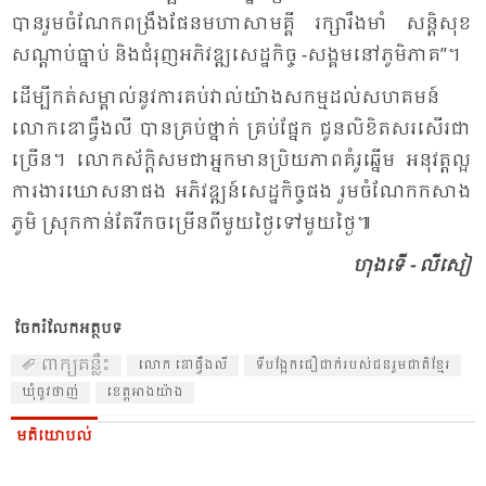
បាន​រួម​ចំ​ណែក​ពង្រឹង​ផែន​មហា​សាម​គ្គី រក្សា​រឹង​មាំ សន្តិ​សុខ​
សណ្តាប់​ធ្នាប់ និង​ជំ​រុញ​អភិ​វឌ្ឍ​សេដ្ឋ​កិច្ច -សង្គម​នៅ​ភូមិ​ភាគ”។
ដើម្បី​កត់​សម្គាល់​នូវ​ការ​គប់​វាល់​យ៉ាង​សកម្ម​ដល់​សហ​គមន៍
លោក​ឌោ​ធ្វឹង​លី បាន​គ្រប់​ថ្នាក់ គ្រប់​ផ្នែក ជូន​លិ​ខិត​សរ​សើរ​ជា​
ច្រើន។ លោក​ស័ក្តិ​សម​ជា​អ្នក​មាន​ប្រិយ​ភាព​គំរូ​ឆ្នើម អនុ​វត្ត​ល្អ​
ការ​ងារ​ឃោស​នា​ផង អភិ​វឌ្ឍន៍​សេដ្ឋ​កិច្ច​ផង រួម​ចំ​ណែក​កសាង​
ភូមិ ស្រុក​កាន់​តែ​រីក​ចម្រើន​ពី​មួយ​ថ្ងៃ​ទៅ​មួយ​ថ្ងៃ៕
ហុង​ទើ - លី​សៀ
ចែករំលែកអត្ថបទ
ពាក្យគន្លឹះ
លោក ឌោ​ធ្វឹង​លី
ទី​បង្អែក​ជឿ​ជាក់​របស់​ជន​រួម​ជាតិ​ខ្មែរ
ឃុំ​ចូវ​ថាញ់
ខេត្ត​អាង​យ៉ាង
មតិយោបល់