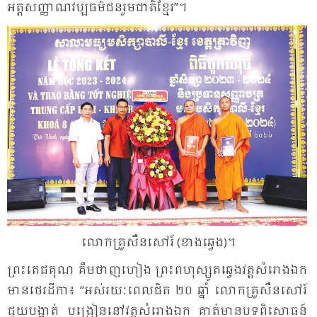
អត្ត​សញ្ញាណ​វប្ប​ធម៌​ជន​រួម​ជាតិ​ខ្មែរ”។
លោក​គ្រូ​សឺន​សៅរ៍​ (ខាង​ឆ្វេង)។
ព្រះ​តេជ​គុណ គឹម​ថាញ​ហៀង ព្រះ​ពហុ​ស្សូត​ឆ្វេង​វត្ត​សំ​រោង​ឯក
មាន​ថេរ​ដី​កា៖ “អស់​រយៈ​ពេល​ជិត ២០ ឆ្នាំ លោក​គ្រូ​សឺន​សៅរ៍
ជួយ​បង្ហាត់ បង្រៀន​នៅ​វត្ត​សំ​រោង​ឯក គាត់​មាន​បទ​ពិ​សោធន៍​