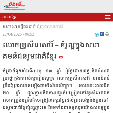
ភាសាខ្មែរ
មហាសាមគ្គីជនជាតិ
គំរូក្នុងសហគមន៍
23/04/2026 - 06:52
លោក​គ្រូ​សឺន​សៅរ៍ – គំ​រូ​ល្អ​ក្នុង​សហ​
គមន៍​ជន​រួម​ជាតិ​ខ្មែរ​
កំ​ព្រា​ឪ​ពុក​តាំង​ពី​អា​យុ ១៣ ឆ្នាំ ប៉ុន្តែ​ដោយ​ឆន្ទៈ​និង​បំ​ណង​
ប្រាថ្នា​ក្នុង​ការ​សិក្សា​រៀន​សូត្រ លោក​គ្រូ​សឺន​សៅរ៍ បាន​ខិត​ខំ​
ប្រឹង​ប្រែង​ឈាន​ឡើង​តាម​វិស័យ​សិក្សា។ អស់​រយៈ​ពេល​ជិត
២០ ឆ្នាំ ផ្សារ​ភ្ជាប់​នឹង​ការ​បង្ហាត់​បង្រៀន​នៅ​វត្ត​សំ​រោង​ឯក
លោក​គ្រូ​មិន​ត្រឹម​តែ​បង្រៀន​អក្សរ​ខ្មែរ​ដល់​ព្រះ​សង្ឃ​និង​កូន​ចៅ​
ជន​រួម​ជាតិ​ខ្មែរ​ប៉ុណ្ណោះ​ទេ ថែម​ទាំង​បាន​ចូល​រួម​យ៉ាង​ស​កម្ម​ក្នុង​