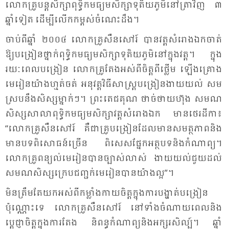
លោក​គ្រូ​បន្ត​សិក្សា​ពុទ្ធិក​មធ្យម​សិក្សា​ទុតិយ​ភូមិ​នៅ​ត្រា​វិញ ៣
ឆ្នាំ​ទៀត ដើម្បី​លើក​កម្ពស់​ចំ​ណេះ​ដឹង។
ចាប់​ពី​ឆ្នាំ ២០០៤ លោក​គ្រូ​សឺន​សៅរ៍ បាន​វត្ត​សំ​រោង​ឯក​ចាត់​
ឱ្យ​បង្រៀន​ថ្នាក់​ពុទ្ធិក​មធ្យម​សិក្សា​ទុតិយ​ភូមិ​នៅ​ក្នុង​វត្ត។ ក្នុង​
រយៈ​ពេល​បង្រៀន លោក​គ្រូ​តែង​អស់​ពី​ចិត្ត​ពី​ថ្លើម ឡើង​គ្រោង​
មេ​រៀន​យ៉ាង​ហ្មត់​ចត់ អនុ​វត្ត​វិធី​សាស្រ្ត​បង្រៀន​ងាយ​យល់ សម​
ស្រប​នឹង​សិស្ស​ម្នាក់ៗ។ ព្រះ​តេជ​គុណ ថាច់​ថាយ​ហ៊ុង សម​ណ​
សិស្ស​សា​លា​ពុទ្ធិក​មធ្យម​សិក្សា​វត្ត​សំ​រោង​ឯក មាន​ថេរ​ដី​កា៖
“លោក​គ្រូ​សឺន​សៅរ៍ គឺ​ជា​គ្រូ​បង្រៀន​ដែល​មាន​សមត្ថ​ភាព​និង​
មាន​បទ​ពិ​សោធន៍​ច្រើន ពិ​សេស​ផ្នែក​អត្ថ​បទ​និង​កំ​ណាព្យ។
លោក​គ្រូ​ពន្យល់​មេ​រៀន​បាន​ច្បាស់​លាស់ ងាយ​យល់​ជួយ​ដល់​
សម​ណ​សិស្ស​ក្រេប​ជញ្ជក់​មេ​រៀន​បាន​យ៉ាង​ល្អ”។
មិន​ត្រឹម​តែ​យក​អស់​ពី​កម្លាំង​កាយ​ចិត្ត​ក្នុង​ការ​បង្ហាត់​បង្រៀន​
ប៉ុណ្ណោះ​ទេ លោក​គ្រូ​សឺន​សៅរ៍ នៅ​ទាំង​ចំ​ណាយ​ពេល​និង​
ប្ដេជ្ញា​ចិត្ត​ក្នុង​ការ​តែង និ​ពន្ធ​កំ​ណាព្យ​និង​អក្សរ​សិល្ប៍។ ឆ្នាំ​