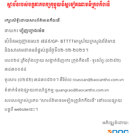
រក្សាសិទ្ធិដោយសារព័ត៌មានកឹងធើ
នាយក៖
ហ្វិញហ្វាងម៉េន
លិខិតអនុញាតលេខ ៧៨៩/GP- BTTTTអាស្រ័យក្រសួងព័ត៌មាន
និងសារគមនាគមន៍ផ្តល់នូវថ្ងៃទី០២-១២-២០២១។
លេខ២៤ ត្រឹងវ៉ាំងហ្វាយ សង្កាត់និញកេវ ក្រុងកឹងធើ - ទូរស័ព្ទ: (០២៩២)
៣៨៣០០៩៨
ទូរសារ: (០២៩២) ៣៨៣០៥៦១។ អ៊ីម៉ែល:
toasoan@baocantho.com.vn
ទំនាក់ទំនងផ្សាយពាណិជ្ជកម្ម:
quangcao@baocantho.com.vn
សរសេរច្បាស់ប្រភព "សារព័ត៌មានអេឡិចត្រូនិកកឹងធើ" នៅពេលផ្សាយ
បន្តពី websiteនេះ។
អភិវឌ្ឍន៍ដោយ: