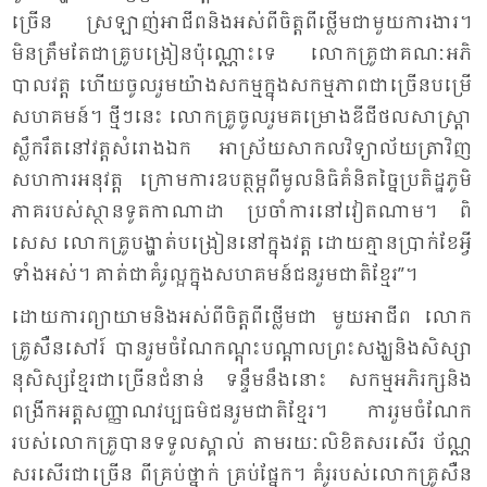
ច្រើន ស្រ​ឡាញ់​អា​ជីព​និង​អស់​ពី​ចិត្ត​ពី​ថ្លើម​ជា​មួយ​ការ​ងារ។
មិន​ត្រឹម​តែ​ជា​គ្រូ​បង្រៀន​ប៉ុណ្ណោះ​ទេ លោក​គ្រូ​ជា​គណៈ​អភិ​
បាល​វត្ត ហើយ​ចូល​រួម​យ៉ាង​សកម្ម​ក្នុង​សកម្ម​ភាព​ជា​ច្រើន​បម្រើ​
សហ​គមន៍។ ថ្មី​ៗ​នេះ លោក​គ្រូ​ចូល​រួម​គម្រោង​ឌីជី​ថល​សា​ស្ត្រា​
ស្លឹក​រឹត​នៅ​វត្ត​សំ​រោង​ឯក អា​ស្រ័យ​សា​កល​វិទ្យា​ល័យ​ត្រា​វិញ​
សហ​ការ​អនុ​វត្ត ក្រោម​ការ​ឧបត្ថម្ភ​ពី​មូល​និធិ​គំ​និត​ច្នៃ​ប្រ​តិដ្ឋ​ភូមិ​
ភាគ​របស់​ស្ថាន​ទូត​កា​ណា​ដា ប្រ​ចាំ​ការ​នៅ​វៀត​ណាម។ ពិ​
សេស លោក​គ្រូ​បង្ហាត់​បង្រៀន​នៅ​ក្នុង​វត្ត ដោយ​គ្មាន​ប្រាក់​ខែ​អ្វី​
ទាំង​អស់។ គាត់​ជា​គំ​រូ​ល្អ​ក្នុង​សហ​គមន៍​ជន​រួម​ជាតិ​ខ្មែរ”។
ដោយ​ការ​ព្យា​យាម​និង​អស់​ពី​ចិត្ត​ពី​ថ្លើម​ជា មួយ​អា​ជីព លោក​
គ្រូ​សឺន​សៅរ៍ បាន​រួម​ចំ​ណែក​ណ្តុះ​បណ្តាល​ព្រះ​សង្ឃ​និង​សិស្សា​
នុសិស្សខ្មែរ​ជា​ច្រើន​ជំ​នាន់ ទន្ទឹម​នឹង​នោះ សកម្ម​អភិ​រក្សនិង​
ពង្រីក​អត្ត​សញ្ញាណ​វប្ប​ធម៌​ជន​រួម​ជាតិ​ខ្មែរ។ ការ​រួម​ចំ​ណែក​
របស់​លោក​គ្រូ​បាន​ទទួល​ស្គាល់ តាម​រយៈ​លិ​ខិត​សរ​សើរ ប័ណ្ណ​
សរ​សើរ​ជា​ច្រើន ពី​គ្រប់​ថ្នាក់ គ្រប់​ផ្នែក។ គំ​រូ​របស់​លោក​គ្រូ​សឺន​