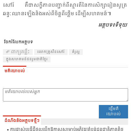
សៅរ៍ គឺ​ជា​សក្ខី​ភាព​បញ្ជាក់​ពី​ស្មារតី​នៃ​ការ​សិក្សា​រៀន​សូត្រ
ឆន្ទៈ​ឈាន​ឡើង​និង​អស់​ពី​ចិត្ត​ពី​ថ្លើម ដើម្បី​សហ​គមន៍៕
អត្ថ​បទ​៖ទីទុយ
ចែករំលែកអត្ថបទ
ពាក្យគន្លឹះ
លោក​គ្រូ​សឺន​សៅរ៍
គំ​រូ​ល្អ​
ក្នុង​សហ​គមន៍​ជន​រួម​ជាតិ​ខ្មែរ​
មតិយោបល់
ផ្ញើមតិ
យោបល់
ដំណឹងនិងអត្ថបទថ្មីៗ
ការ​ផ្លាស់​ប្ដូរ​ឌីជី​ថល​បើក​ឱ​កាស​សម្រាប់​អភិវឌ្ឍ​​តំ​បន់​ជន​ជាតិ​ភាគ​តិច​