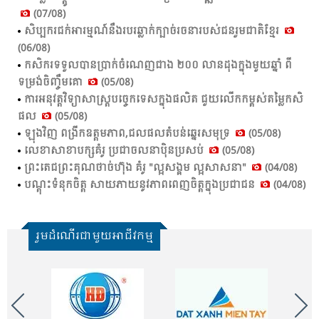
(07/08)
សិប្បករជក់អារម្មណ៍នឹងរបរឆ្លាក់ក្បាច់រចនារបស់ជនរួមជាតិខ្មែរ
(06/08)
កសិ​ករ​ទទួល​បាន​ប្រាក់​ចំ​ណេញ​ជាង​ ២០០ លាន​ដុង​ក្នុង​មួយ​ឆ្នាំ​ ពី​
ទម្រង់​ចិញ្ចឹម​គោ​
(05/08)
ការ​អនុ​វត្ត​វិទ្យា​សាស្ត្រ​បច្ចេក​ទេស​ក្នុង​ផលិត​ ជួយ​លើក​កម្ពស់​តម្លៃ​កសិ​
ផល​
(05/08)
ឡុង​វិញ ពង្រីក​ឧត្ដម​ភាព,​ជល​ផល​តំ​បន់​ឆ្នេរ​សមុទ្រ​
(05/08)
លេខា​សាខា​បក្ស​គំ​រូ​ ប្រ​ជា​ចលនា​ប៉ិន​ប្រ​សប់​
(05/08)
ព្រះ​តេជ​ព្រះ​គុណ​ថា​ច់ហ៊ុង គំ​រូ​ "ល្អ​សង្គម​ ល្អ​សាសនា​"
(04/08)
បណ្តុះ​ទំនុក​ចិត្ត​ សាយ​ភាយ​នូវ​ភាព​ពេញ​ចិត្ត​ក្នុង​ប្រ​ជា​ជន​
(04/08)
រួមដំណើរជាមួយអាជីវកម្ម