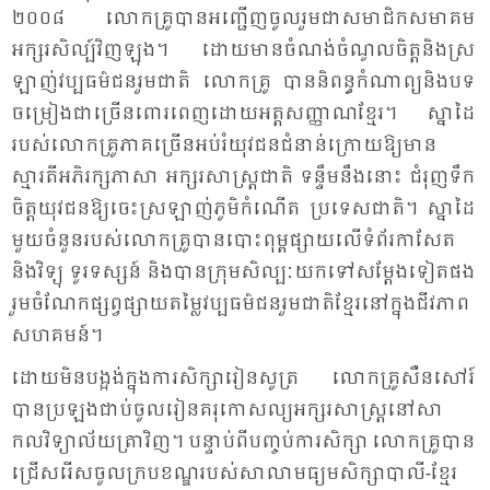
២០០៨ លោក​គ្រូ​បាន​អញ្ជើញ​ចូល​រួម​ជា​សមា​ជិក​សមា​គម​
អក្សរ​សិល្ប៍​វិញ​ឡុង។ ដោយ​មាន​ចំ​ណង់​ចំ​ណូល​ចិត្ត​និង​ស្រ​
ឡាញ់​វប្ប​ធម៌​ជន​រួម​ជាតិ លោក​គ្រូ បាន​និពន្ធ​កំ​ណាព្យ​និង​បទ​
ចម្រៀង​ជា​ច្រើន​ពោរ​ពេញ​ដោយ​អត្ត​សញ្ញាណ​ខ្មែរ។ ស្នា​ដៃ​
របស់​លោក​គ្រូ​ភាគ​ច្រើន​អប់រំ​យុវ​ជន​ជំ​នាន់​ក្រោយ​ឱ្យ​មាន​
ស្មារតី​អភិ​រក្ស​ភា​សា អក្សរ​សាស្រ្ត​ជាតិ ទន្ទឹម​នឹង​នោះ ជំ​រុញ​ទឹក​
ចិត្ត​យុវ​ជន​ឱ្យ​ចេះ​ស្រ​ឡាញ់​ភូមិ​កំ​ណើត ប្រ​ទេស​ជាតិ។ ស្នា​ដៃ​
មួយ​ចំ​នួន​របស់​លោក​គ្រូ​បាន​បោះ​ពុម្ព​ផ្សាយ​លើ​ទំ​ព័រ​កា​សែត​
និង​វិទ្យុ ទូរ​ទស្សន៍ និង​បាន​ក្រុម​សិល្បៈ​យក​ទៅ​សម្តែង​ទៀត​ផង
រួម​ចំ​ណែក​ផ្សព្វ​ផ្សាយ​តម្លៃ​វប្ប​ធម៌​ជន​រួម​ជាតិ​ខ្មែរ​នៅ​ក្នុង​ជីវ​ភាព​
សហ​គមន៍។
ដោយ​មិន​បង្អង់​ក្នុង​ការ​សិក្សា​រៀន​សូត្រ លោក​គ្រូ​សឺន​សៅរ៍
បាន​ប្រ​ឡង​ជាប់​ចូល​រៀន​គរុ​កោ​សល្យ​អក្សរ​សាស្ត្រ​នៅ​សា​
កល​វិទ្យា​ល័យ​ត្រា​វិញ។ បន្ទាប់​ពី​បញ្ចប់​ការ​សិក្សា លោក​គ្រូ​បាន​
ជ្រើស​រើស​ចូល​ក្រប​ខណ្ឌ​របស់​សា​លា​មធ្យម​សិក្សា​បា​លី-ខ្មែរ​