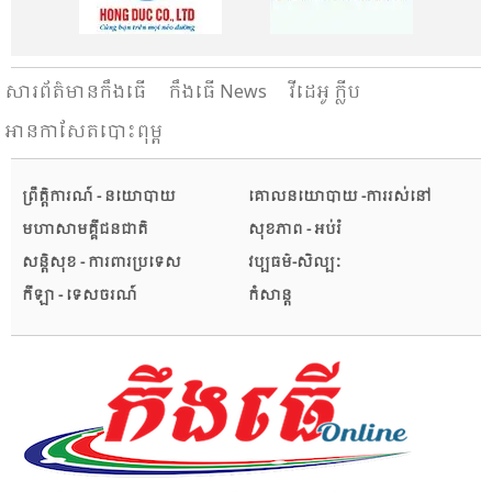
សារ​ព័ត៌មានកឹងធើ
កឹងធើ News
វីដេអូ ក្លីប
អានកាសែតបោះពុម្ព
ព្រឹត្តិការណ៍ - នយោបាយ
គោលនយោបាយ -ការរស់នៅ
មហាសាមគ្គីជនជាតិ
សុខភាព - អប់រំ
សន្តិសុខ - ការពារប្រទេស
វប្បធម៌-សិល្បៈ
កីឡា - ទេសចរណ៍
កំសាន្ត