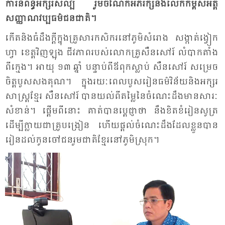
ការ​និពន្ធ​អក្សរ​សិល្ប៍ រួម​ចំ​ណែក​អភិ​រក្ស​និង​លើក​កម្ពស់​អត្ត​
សញ្ញាណ​វប្ប​ធម៌​ជន​ជាតិ។
កើត​និង​ធំ​ដឹង​ក្ដី​ក្នុង​គ្រួ​សារ​កសិករ​នៅ​ភូមិ​សំ​រោង សង្កាត់​ង្វៀក​
ហ្វា ខេត្ត​វិញ​ឡុង ជីវ​ភាព​របស់​លោក​គ្រូ​សឺន​សៅរ៍ លំ​បាក​តាំង​
ពី​ក្មេង។ អា​យុ​ ១៣ ឆ្នាំ បន្ទាប់​ពី​ឪ​ពុក​ស្លាប់ សឺន​សៅរ៍ សម្រេច​
ចិត្ត​បួស​សង​គុណ។ ក្នុង​រយៈ​ពេល​បួស​រៀន​ធម៌​វិន័យ​និង​អក្សរ​
សាស្រ្ត​ខ្មែរ សឺន​សៅរ៍ បាន​យល់​ពី​តម្លៃ​នៃ​ចំ​ណេះ​ដឹង​មាន​សារៈ​
សំ​ខាន់។ ផ្ដើម​ពី​នោះ គាត់​បាន​ប្ដេជ្ញា​ថា​ នឹង​ខិត​ខំ​រៀន​សូត្រ​
ដើម្បី​ក្លាយ​ជា​គ្រូ​បង្រៀន ហើយ​ផ្ដល់​ចំ​ណេះ​ដឹង​ដែល​ខ្លួន​បាន​
រៀន​ដល់​កូន​ចៅ​ជន​រួម​ជាតិ​ខ្មែរ​នៅ​ភូមិ​ស្រុក។