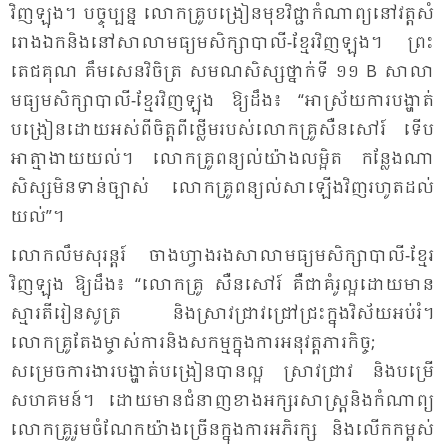
វិញ​ឡុង។ បច្ចុប្បន្ន លោក​គ្រូ​បង្រៀន​មុខ​វិជ្ជា​កំ​ណាព្យ​នៅ​វត្ត​សំ​
រោង​ឯក​និង​នៅ​សា​លា​មធ្យម​សិក្សា​បា​លី​-ខ្មែរ​វិញ​ឡុង។ ព្រះ​
តេជ​គុណ គឹម​សេន​វិចិត្រ​ សម​ណ​សិស្ស​ថ្នាក់​ទី ១១ B សា​លា​
មធ្យម​សិក្សា​បា​លី​-ខ្មែរ​វិញ​ឡុង​ ឱ្យ​ដឹង៖ “អា​ស្រ័យ​ការ​បង្ហាត់​
បង្រៀន​ដោយ​អស់​ពី​ចិត្ត​ពី​ថ្លើម​របស់​លោក​គ្រូ​សឺន​សៅរ៍ ទើប​
អា​ត្មា​ងាយ​យល់។ លោក​គ្រូ​ពន្យល់​យ៉ាង​លម្អិត កន្លែង​ណា​
សិស្ស​មិន​ទាន់​ច្បាស់ លោក​គ្រូ​ពន្យល់​សា​ឡើង​វិញ​រហូត​ដល់​
យល់”។
លោក​លឹម​សុរន្តរ៍ ចាង​ហ្វាង​រង​សា​លា​មធ្យម​សិក្សា​បា​លី​-ខ្មែរ​
វិញ​ឡុង​ ឱ្យ​ដឹង៖ “លោក​គ្រូ​ សឺន​សៅរ៍ គឺ​ជា​គំរូ​ល្អ​ដោយ​មាន​
ស្មារតី​រៀន​សូត្រ និង​ស្រាវ​ជ្រាវ​ជ្រៅ​ជ្រះ​ក្នុង​វិស័យ​អប់រំ។
លោកគ្រូ​តែង​ម្ចាស់​ការ​និង​សកម្ម​ក្នុង​ការ​អនុ​វត្ត​ភារ​កិច្ច;
សម្រេច​ការ​ងារ​បង្ហាត់​បង្រៀន​បាន​ល្អ ស្រាវ​ជ្រាវ និង​បម្រើ​
សហ​គមន៍។ ដោយ​មាន​ជំ​នាញ​ខាង​អក្សរ​សាស្ត្រ​និង​កំ​ណាព្យ
លោក​គ្រូ​រួម​ចំ​ណែក​យ៉ាង​ច្រើន​ក្នុង​ការ​អភិ​រក្ស និង​លើក​កម្ពស់​