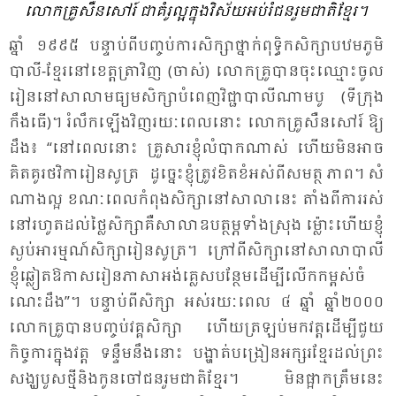
លោក​គ្រូ​សឺន​សៅរ៍ ជា​គំ​រូ​ល្អ​ក្នុង​វិស័យ​អប់រំ​ជន​រួម​ជាតិ​ខ្មែរ។
ឆ្នាំ ១៩៩៥ បន្ទាប់​ពី​បញ្ចប់​ការ​សិក្សា​ថ្នាក់​ពុទ្ធិក​សិក្សា​បឋម​ភូមិ​
បា​លី​-ខ្មែរ​នៅ​ខេត្ត​ត្រា​វិញ (ចាស់) លោក​គ្រូ​បាន​ចុះ​ឈ្មោះ​ចូល​
រៀន​នៅ​សា​លា​មធ្យម​សិក្សា​បំ​ពេញ​វិជ្ជា​បា​លី​ណាម​បូ (ទី​ក្រុង​
កឹង​ធើ)។ រំលឹក​ឡើង​វិញ​រយៈ​ពេល​នោះ លោក​គ្រូ​សឺន​សៅរ៍​ ឱ្យ​
ដឹង៖ “នៅ​ពេល​នោះ គ្រួ​សារខ្ញុំ​លំ​បាក​ណាស់ ហើយ​មិន​អាច​
គិត​គូរ​ថវិកា​រៀន​សូ​ត្រ​ ដូច្នេះ​ខ្ញុំ​ត្រូវ​ខិត​ខំ​អស់​ពី​សមត្ថ​ ​​ភាព​។ សំ​
ណាង​ល្អ​ ខណៈ​ពេល​កំ​ពុង​សិក្សា​នៅ​សា​លា​នេះ តាំង​ពី​ការ​រស់​
នៅ​រហូត​ដល់​ថ្លៃ​សិក្សា​គឺ​សា​លា​ឧបត្ថម្ភ​ទាំង​ស្រុង ម៉្លោះ​ហើយ​ខ្ញុំ​
ស្ងប់​អា​រម្មណ៍​សិក្សា​រៀន​សូត្រ។ ក្រៅ​ពី​សិក្សា​នៅ​សា​លា​បា​លី
ខ្ញុំ​ឆ្លៀត​ឱ​កាស​រៀន​ភា​សា​អង់​គ្លេស​បន្ថែម​ដើម្បី​លើក​កម្ពស់​ចំ​
ណេះ​ដឹង”។ បន្ទាប់​ពី​សិក្សា អស់​រយៈ​ពេល ៤ ឆ្នាំ ឆ្នាំ​២០០០
លោក​គ្រូ​បាន​បញ្ចប់​វគ្គ​សិក្សា ហើយ​ត្រ​ឡប់​មក​វត្ត​ដើម្បី​ជួយ​
កិច្ច​ការ​ក្នុង​វត្ត ទន្ទឹម​នឹង​នោះ បង្ហាត់​បង្រៀន​អក្សរ​ខ្មែរ​ដល់​ព្រះ​
សង្ឃ​បួស​ថ្មី​និង​កូន​ចៅ​ជន​រួម​ជាតិ​ខ្មែរ។ មិន​ផ្អាក​ត្រឹម​នេះ