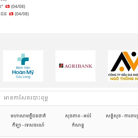
ា​"
(04/08)
ា​ជន​
(04/08)
អានកាសែតបោះពុម្ព
មហាសាមគ្គីជនជាតិ
សុខភាព - អប់រំ
សន្តិសុខ - ការពា
កីឡា - ទេសចរណ៍
កំសាន្ត