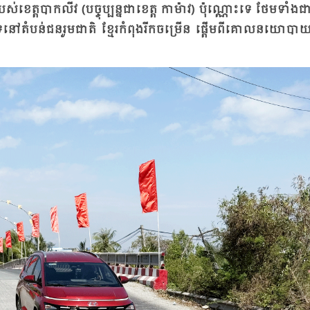
របស់​ខេត្ត​បាក​លីវ (បច្ចុប្បន្ន​ជា​ខេត្ត កា​ម៉ាវ) ប៉ុណ្ណោះ​ទេ ថែម​ទាំង​ជា
ជន​បទ​នៅ​តំ​បន់​ជន​រួម​ជាតិ ខ្មែរ​កំ​ពុង​រីក​ចម្រើន ផ្តើម​ពី​គោល​នយោ​បាយ