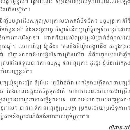
ាព​សេដ្ឋ​កិច្ច​ខ្ពស់។ ផ្តើម​ពី​នោះ ទម្រង់​មាន​ប្រ​សិទ្ធ​ភាព​បាន​លេច​ឡើង
កាន់​តែ​កើន​ឡើង”។
ឹម​បង្គា​ជើង​ស​ក្នុង​ស្រះ​ក្រាល​បាត​តង់​បិទ​ជិត។ បច្ចុប្បន្ន គាត់​វិនិ
ួន ១២ និង​អនុ​វត្ត​បច្ចេក​វិទ្យា​ទំ​នើប ប្រ​ព្រឹតិ្ត​កម្ម​ទឹក​កខ្វក់​ដោយ
ញ​និង​ការ​ពារ​បរិ​ស្ថាន។ ជោគ​ជ័យ​របស់​ទម្រង់​ផ្តល់​ប្រាក់​ចំ​ណូល​ដល់
​ឆ្នាំ។ លោក​លិញ ឱ្យ​ដឹង៖ “មុន​នឹង​ចិញ្ចឹម​បង្គា​ជើង ស​ក្នុង​ស្រះ
​ហាត់ សិក្ខា​សា​លា​និង​សន្និ​សីទ​ជា​ច្រើន​លើក អំ​ពី​បច្ចេក​ទេស​ចិញ្ចឹម
ម​ទាំង​ទទួល​បាន​ការ​ឧបត្ថម្ភ ទុន​អនុ​គ្រោះ ដូច្នេះ ខ្ញុំ​មិន​រា​រែក​ក្នុង
ក់​ចំ​ណេញ​ខ្ពស់”។
ស​ឃុំ​ឡុង​ដៀង ឱ្យ​ដឹង៖ “ភូមិ​រ៉ាច់​រាំង ជា​កន្លែង​បង្កើត​សា​ខា​បក្ស​ដំ
ហើយ តែង​បាន​ខេត្ត​យក​ចិត្ត​ទុក​ដាក់ មាន​គោល​នយោ​បាយ​ជា​ច្រើន
​មូល​ដ្ឋាន​ហេដ្ឋា​រចនា​សម្ព័ន្ធ​ជន​បទ គោល​នយោ​បាយ​ឧបត្ថម្ភ​សាង
្មែរ​។ល។ បាន​អា​ទិភាព​អនុ​វត្ត​ព្រមៗ​គ្នា ប្រ​កប​ដោយ​ប្រ​សិទ្ធ​ភាព
ំ សក្តិ​សម​នឹង​ប្រ​វេ​ណី​ដ៏​អង់​អាច​របស់​ភូមិ​ស្រុក”៕
លី​ធាន-មុ​ន