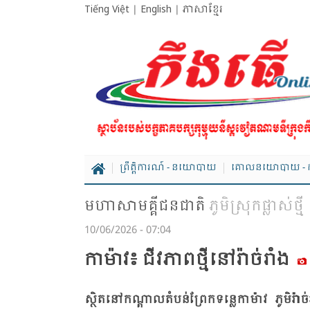
Tiếng Việt
|
English
|
ភាសាខ្មែរ
ព្រឹត្តិការណ៍ - នយោបាយ
គោលនយោបាយ - ក
មហាសាមគ្គីជនជាតិ
ភូមិស្រុកផ្លាស់ថ្មី
10/06/2026 - 07:04
កា​ម៉ាវ៖ ជីវ​ភាព​ថ្មី​នៅ​រ៉ាច់​រាំង
ស្ថិត​នៅ​កណ្តាល​តំ​បន់​ព្រែក​ទន្លេ​កា​ម៉ាវ ភូមិ​រ៉