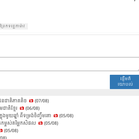
​ព្រែក​ទន្លេ​កា​ម៉ាវ
ផ្ញើមតិ
យោបល់
់​ជន​ជាតិ​ភាគ​តិច​
(07/08)
មជាតិខ្មែរ
(06/08)
ួយ​ឆ្នាំ​ ពី​ទម្រង់​ចិញ្ចឹម​គោ​
(05/08)
ើក​កម្ពស់​តម្លៃ​កសិ​ផល​
(05/08)
(05/08)
08)