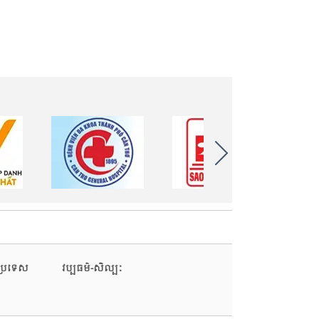
រប្រទេស
វប្បធម៌-សិល្បៈ