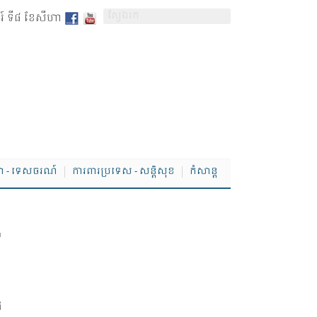
ៅរ៍ ទី៨ ខែសីហា
ា - ទេសចរណ៍
ការពារប្រទេស - សន្តិសុខ
កំសាន្ត
​