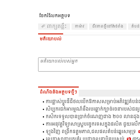
ចែករំលែកអត្ថបទ
ពាក្យគន្លឹះ
កា​ម៉ាវ
ជីវ​ភាព​ថ្មី​នៅ​រ៉ាច់​រាំង
តំ​បន់
មតិយោបល់
ដំណឹងនិងអត្ថបទថ្មីៗ
ការ​ផ្លាស់​ប្ដូរ​ឌីជី​ថល​បើក​ឱ​កាស​សម្រាប់​អភិវឌ្ឍ​​តំ​បន
សិប្បករជក់អារម្មណ៍នឹងរបរឆ្លាក់ក្បាច់រចនារបស់ជនរួ
កសិ​ករ​ទទួល​បាន​ប្រាក់​ចំ​ណេញ​ជាង​ ២០០ លាន​ដុង​ក្នុង​ម
ការ​អនុ​វត្ត​វិទ្យា​សាស្ត្រ​បច្ចេក​ទេស​ក្នុង​ផលិត​ ជួយ​ល
ឡុង​វិញ ពង្រីក​ឧត្ដម​ភាព,​ជល​ផល​តំ​បន់​ឆ្នេរ​សមុទ្រ​
លេខា​សាខា​បក្ស​គំ​រូ​ ប្រ​ជា​ចលនា​ប៉ិន​ប្រ​សប់​
(05/