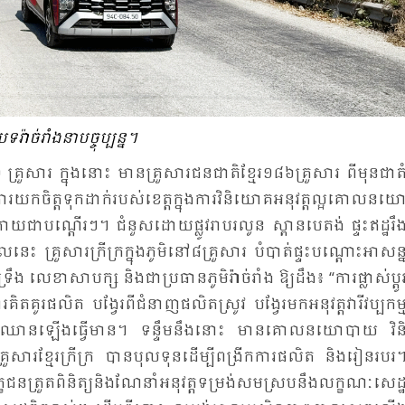
ទ​រ៉ាច់​រាំង​នា​បច្ចុប្បន្ន។
 គ្រួ​សារ ក្នុង​នោះ មាន​គ្រួ​សារ​ជន​ជាតិ​ខ្មែរ​១៨៦​គ្រួ​សារ ពី​មុន​ជា​តំ
ារ​យក​ចិត្ត​ទុក​ដាក់​របស់​ខេត្ត​ក្នុង​ការ​វិនិ​យោគ​អនុ​វត្ត​ល្អ​គោល​នយោ
​ជា​បណ្តើរៗ។ ជំ​នួស​ដោយ​ផ្លូវ​រាប​រលូន ស្ពាន​បេ​តង់ ផ្ទះ​ឥដ្ឋ​រឹង
ួ​សារ​ក្រី​ក្រ​ក្នុង​ភូមិ​នៅ​៨​គ្រួ​សារ បំ​បាត់​ផ្ទះ​បណ្តោះ​អា​សន្ន
​សា​បក្ស និង​ជា​ប្រ​ធាន​ភូមិ​រ៉ាច់​រាំង ឱ្យ​ដឹង៖ “ការ​ផ្លាស់​ប្តូរ
​គិត​គូរ​ផលិត បង្វែរ​ពី​ជំ​នាញ​ផលិត​ស្រូវ បង្វែរ​មក​អនុ​វត្ត​វារី​វប្ប​កម្
​ក្រី​ក្រ ឈាន​ឡើង​ធ្វើ​មាន។ ទន្ទឹម​នឹង​នោះ មាន​គោល​នយោ​បាយ វិនិ
ួ​សារ​ខ្មែរ​ក្រី​ក្រ បាន​បុល​ទុន​ដើម្បី​ពង្រីក​ការ​ផលិត និង​រៀន​របរ
​ត្រួត​ពិ​និត្យ​និង​ណែ​នាំ​អនុ​វត្ត​ទម្រង់​សម​ស្រប​នឹង​លក្ខណៈ​សេដ្ឋ