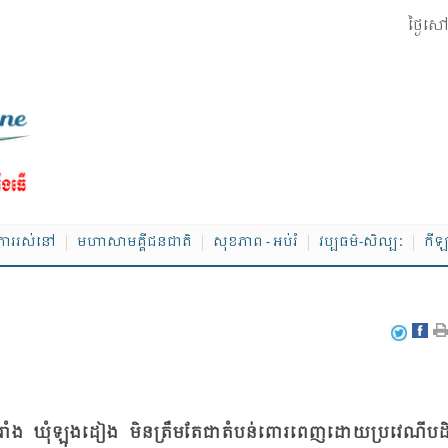
ថ្ងៃស
ាររស់នៅ
មហាសាមគ្គីជនជាតិ
សុខភាព - អប់រំ
វប្បធម៌-សិល្បៈ
កីឡ
ាច់​រាំង ឃុំ​ឡុង​ដៀង មិន​ត្រឹម​តែ​ជា​តំ​បន់​ពោរ​ពេញ​ដោយ​ប្រ​វេ​ណី​បដិ