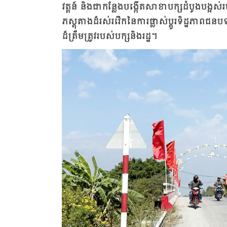
វត្តន៍ និង​ជា​កន្លែង​បង្កើត​សា​ខា​បក្ស​ដំ​បូង​បង្អស់​
ភស្តុ​តាង​ដ៏​រស់​រវើក​នៃ​ការ​ផ្លាស់​ប្តូរ​ទិដ្ឋ​ភាព​
ដ៏​ត្រឹម​ត្រូវ​របស់​បក្ស​និង​រដ្ឋ។