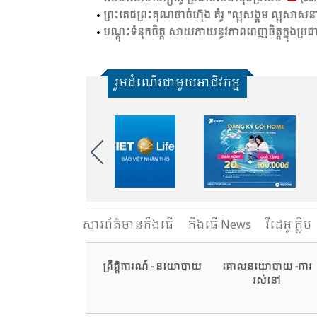
ព្រះ​តេជ​ព្រះ​គុណ​ថា​ច់ហ៊ុង គំ​រូ​ "ល្អ​សង្គម​ ល្អ​សាសន
បណ្តុះ​ទំនុក​ចិត្ត​ សាយ​ភាយ​នូវ​ភាព​ពេញ​ចិត្ត​ក្នុង​ប្រ​ជ
រួមដំណើរជាមួយអាជីវកម្ម
សារ​ព័ត៌មានកឹងធើ
កឹងធើ News
វីដេអូ ក្លីប
ព្រឹត្តិការណ៍ - នយោបាយ
គោលនយោបាយ -ការ
រស់នៅ