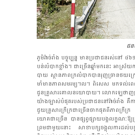
ជន​ប
ភូមិ​រ៉ាច់​រាំង បច្ចុប្បន្ន មាន​ប្រ​ជា​ជន​រស់​នៅ ៤៦១
បន់​លំ​បាក​ខ្លាំង។ ជា​ច្រើន​ឆ្នាំ​មក​នេះ អា​ស្រ័យ​ក
បាយ ស្ថាន​ភាព​ក្រ​លំ​បាក​បាន​រុញ​ច្រាន​ថយ​ក្រោយ
មាំ​មាន​ភាព​សម​រម្យ។ល។ ពិ​សេស មក​ទល់​ពេល​នេះ គ្រ
ជូន​គ្រួ​សារ​គោល​នយោ​បាយ។ លោក​ឡេ​ថាញ​ទ្រឹង លេ​ខា
យ៉ាង​ច្បាស់​បំ​ផុត​របស់​ប្រ​ជា​ជន​នៅ​រ៉ាច់​រាំង គឺ​ការ
ជួយ​គ្រួ​សារ​ក្រី​ក្រ​ជា​ច្រើន​ចាក​ផុត​ពី​ភាព
យោគ​ជា​ច្រើន បាន​ផ្សព្វ​ផ្សាយ​បង្ក​លក្ខណៈ​ឱ្យ​គ្រ
ព្រម​ជា​មួយ​នោះ សា​ខា​បក្ស​ចង្អុល​ការ​ដល់​បក្ខ​ជន