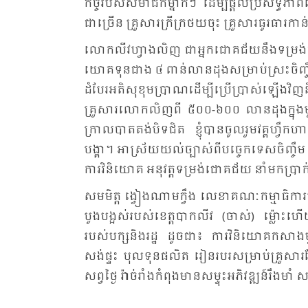
កិច្ច​របស់​សមា​ជិក​ម្នាក់ៗ ដើម្បី​ផ្ដល់​ប្រ​សិទ្ធ​ភ
ជា​ច្រើន គ្រួ​សារ​ក្រី​ក្រ​ថយ​ចុះ គ្រួ​សារ​ធូរ​ធារ​
លោក​លីវ​ហ្វាង​លិញ ជា​អ្នក​ជោគ​ជ័យ​នឹង​ទម្រង់​ចិញ្ច
យោគ​ទុន​ជាង ៤ ពាន់​លាន​ដុង​សម្រាប់​ស្រះ​ចិញ្ចឹម​ចំ​ន
ដំ​បែរ​អតិ​សុ​ខុម​ប្រាណ​ដើម្បី​ប្រើ​ប្រាស់​ឡើង​វិ
គ្រួ​សារ​លោក​លិញ​ពី ៥០០​-៦០០ លាន​ដុង​ក្នុង​មួយ
ក្រាល​បាត​តង់​បិទ​ជិត ខ្ញុំ​បាន​ចូល​រួម​វគ្គ​ហ្វឹក
បង្គា។ អា​ស្រ័យ​យល់​ច្បាស់​ពី​បច្ចេក​ទេស​ចិញ្ចឹម ព្រ
ការ​វិនិ​យោគ អនុ​វត្ត​ទម្រង់​ជោគ​ជ័យ នាំ​មក​ប្រា
សម​មិត្ត ង្វៀង​ណាម​ក្វឹង លេ​ខា​គណៈ​កម្មា​ធិ​ការ​បក្
បូង​បង្អស់​របស់​ខេត្ត​បាក​លីវ (ចាស់) ម្ល៉ោះ​
របស់​បក្ស​និង​រដ្ឋ ដូច​ជា៖ ការ​វិនិ​យោគ​កសាង
សង់​ផ្ទះ បុល​ទុន​ផលិត រៀន​របរ​សម្រាប់​គ្រួ​សារ​ខ
សព្វ​ថ្ងៃ រ៉ាច់​រាំង​កំ​ពុង​មាន​សម្ទុះ​អភិ​វឌ្ឍន៍​រឹង​មា