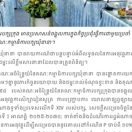
ក្រុង មាន​ប្រ​សាសន៍​ចង្អុល​ការ​ក្នុង​កិច្ច​ប្រ​ជុំ​ធ្វើការ​ជា​មួយ​ប្រ​ចាំ​
ៈ​កម្មា​ធិ​ការ​បក្ស​ឃុំ​នា​នា។
​នា​នា បាន​រាយ​ការណ៍​ជា​បន្ត​បន្ទាប់​អំ​ពី​លទ្ធ​ផល​នៃ​ការ​អនុ​វត្ត​ភារ
ជម្នះ​លើ​ខ្លឹម​សារ​នា​នា​ដែល​បាន​ត្រួត​ពិ​និត្យ។
​អចិន្ត្រៃយ៍​នៃ​គណៈ​កម្មា​ធិ​ការ​បក្ស​ឃុំនា​នា បាន​ផ្តោត​ការ​យក
ត​ព្រមៗ​គ្នា​នូវ​ភារ​កិច្ច​នយោ​បាយ និង​ជម្នះ​រាល់​ចំ​ណុច​ខ្វះ​ខាត និង​គុណ
 ៥៩៨ របស់​គណៈ​អចិន្ត្រៃយ៍​នៃ​គណៈ​កម្មា​ធិ​ការ​បក្ស​ក្រុង​បាន​ចង្អុល
ង​អនុ​វត្ត​ការ​សិក្សា​រៀន​សូត្រ ការ​បញ្ជ្រាប​ការ ឃោស​នាផ្សព្វ​ផ្សាយ
​តំ​ណាង​ទូ​ទាំង​ប្រ​ទេស​លើក​ទី XIV របស់​បក្ស, សេចក្តី​សម្រេច​ចិត្ត​នៃ
ើក​ទី I អា​ណត្តិ ២០២៥​-២០៣០; ចាត់​តាំង​និង​ដំ​ណើរ​ការ​រដ្ឋ​អំ​ណាច
ង​ផែន​ការ​អនុ​វត្ត​ដើម្បី​សម្រេច​បាន​នូវ​គោល​ដៅ​កំ​ណើន P ចាប់​ពី ១០