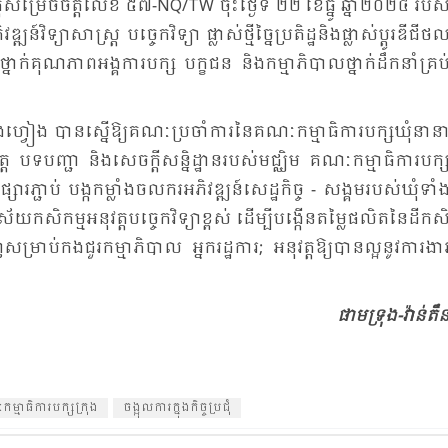
ី​សម្រេច​ចិត្ត​លេខ ៥៧-​NQ/TW ចុះ​ថ្ងៃ​ទី ២២ ខែ​ធ្នូ ឆ្នាំ២០២៤ របស់
្យា​សាស្ត្រ បច្ចេក​វិទ្យា ផ្លាស់​ថ្មី​ច្នៃ​ប្រ​តិដ្ឋ​និង​ផ្លាស់​ប្តូរ​ឌី​ជី​ថល
្នាក់​គុណ​ភាព​អង្គ​ការ​បក្ស បក្ខ​ជន និង​កម្មា​ភិបាល​ថ្នាក់​ដឹក​នាំ​គ្រប់
ំង​ហ្វៀង បាន​ស្នើ​ឱ្យ​គណៈ​ប្រ​ចាំ​ការ​នៃ​គណៈកម្មា​ធិការ​បក្ស​ឃុំ​នា​ន
​ចិត្ត បទ​បញ្ជា និង​សេចក្តី​សន្និដ្ឋាន​របស់​មជ្ឈិម គណៈ​កម្មា​ធិការ​បក្ស
រ​ភ្ជាប់ បង្ក​កម្លាំង​ចល​ករ​អភិវឌ្ឍន៍​សេដ្ឋ​កិច្ច - សង្គម​របស់​ឃុំ​ទាំ
យ​កសិ​កម្ម​អនុ​វត្ត​បច្ចេក​វិទ្យា​ខ្ពស់ ដើម្បី​បង្កើន​តម្លៃ​ផលិត​នៃ​ដីក​ស
រាប់​កង​ជួរ​កម្មា​ភិបាល អ្នក​រដ្ឋ​ការ; អនុ​វត្ត​ឱ្យ​បាន​ល្អ​នូវ​ការ​ងារ
ផាម​ទ្រុង-វ៉ាន់​តឹ
ម្មា​ធិការ​បក្ស​ក្រុង
ចង្អុល​ការ​ក្នុង​កិច្ច​ប្រ​ជុំ​