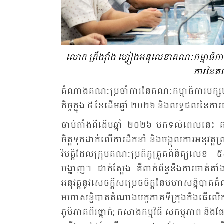
លោក ត្រឹង​វ៉ាំង ហ្វៀង​អនុ​លេខា​គណៈ​កម្មា​ធិការ​បក្ស​
ការ​នៃ​គណ
តំ​ណាង​គណៈ​ប្រ​ចាំ​ការ​នៃ​គណៈ​កម្មា​ធិការ​បក្ស​ឃុំ
កិច្ច​ក្នុង ៥ ខែ​ដើម​ឆ្នាំ ២០២៦ និង​លទ្ធ​ផល​នៃ​ការ​
ចាប់​តាំង​ពី​ដើម​ឆ្នាំ ២០២៦ មក​ទល់​ពេល​នេះ គណៈ
ចិត្ត​ទុក​ដាក់​លើ​ការ​ដឹក​នាំ និង​ចង្អុល​ការ​អនុ​វត្
វិបត្តិ​ដែល​ក្រុម​គណៈ​ប្រតិ​ភូ​ត្រួត​ពិនិត្យ​លេខ
បង្ហាញ។ ជាក់​ស្តែង គឺ​ពាក់​ព័ន្ធ​នឹង​ការ​ចាត់​តាំ
អនុវត្ត​នូវ​សេចក្តី​សម្រេច​ចិត្ត​នៃ​មហា​សន្និ​បាត
មហា​សន្និ​បាត​តំ​ណាង​បក្ខ​ភាគ​ទី​ក្រុង​កឹង​ធើ​ល
ភូមិ​ភាគ​ពីរ​ថ្នាក់; កសាង​កម្ម​វិធី សកម្ម​ភាព និ