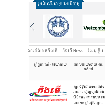
រួមដំណើរជាមួយអាជីវកម្ម
សារ​ព័ត៌មានកឹងធើ
កឹងធើ News
វីដេអូ ក្លីប
ព្រឹត្តិការណ៍ - នយោបាយ
គោលនយោបាយ -ការ
រស់នៅ
រក្សាសិទ្ធិដោយសារព័ត៌
នាយក៖
ហ្វិញហ្វាងម៉េន
លិខិតអនុញាតលេខ ៧៨៩
លេខ២៤ ត្រឹងវ៉ាំងហ្វាយ