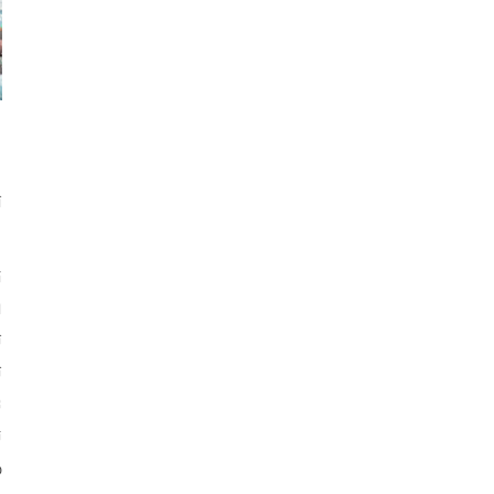
​
​
​
​
​
​
​
%