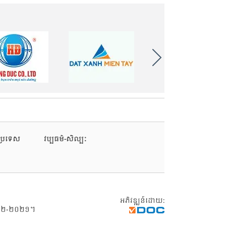
រប្រទេស
វប្បធម៌-សិល្បៈ
អភិវឌ្ឍន៍ដោយ:
២-១២-២០២១។