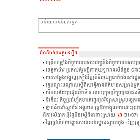
មតិយោបល់
ដំណឹងនិងអត្ថបទថ្មីៗ
ពង្រីក​កម្លាំង​កិច្ច​ការ​បរ​ទេស​បក្ស​និង​កិច្ច​ការ​បរ​ទេស​ប
ខេត្ត​កាម៉ាវ ប្រ​គល់​គំ​រូ​អដ្ឋិ​ធា​តុ​យុទ្ធ​ជន​ពលី​ចំ​
ការសម្តែងបង្ហាញឡើងវិញពិធីបុណ្យធាក់គងនៅរដ
វគ្គបណ្តុះបណ្តាលស្តីពីសុវត្ថិភាពព័ត៌មានសម្រាប់អ្
បើកសម័យប្រជុំលើកទី ៤ របស់ក្រុមប្រឹក្សាប្រជាជនទ
ទីវ​កឹង​៖ កិច្ច​ប្រ​ជុំ​ហ្វឹក​ហាត់​ផ្ទេរ​ជូន​វិទ្យា​សាស្ត្រ​បច្ចេក​
ថ្នាក់​ដឹក​នាំ​ស្ថា​ប័ន​ អង្គ​ភាព​ ត្រូវ​តែ​ចង្អុល​ការ​ដោ
ពី​ការ​លំ​បាក​ ប៉ុន្តែ​មិន​ស្នើ​ដំ​ណោះ​ស្រាយ​
(31/07)
វិញ​ចូវ​បើក​ការ​ដ្ឋាន​សាង​សង់​ស្ពាន​ស្វាយ​កូង - វិញ