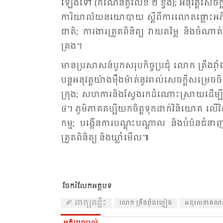
ឡើង​ទៅ (កំ​ណើន​តួ​លេខ ២ ខ្ទង់); អនុ​វត្ត​សេចក្ត
កា​រិយា​ល័យ​នយោ​បាយ ស្តី​ពី​ការ​លោត​ផ្លោះ​អភិ​វឌ្ឍន៍​វិទ
ជាតិ; ការ​ងារ​ត្រួត​ពិ​និត្យ វាយ​តម្លៃ និង​ចំ​ណាត់​ថ
គ្រង។
មាន​ប្រ​សាសន៍​បូក​សរុប​កិច្ច​ប្រ​ជុំ លោក ត្រឹង​វ៉ា
បន្ត​អនុវត្ត​យ៉ាង​ម៉ឺង​ម៉ាត់​នូវ​រាល់​សេចក្តី​សម្រេច
ក្រុង; សហ​ការ​និង​ស្វែង​រក​ដំ​ណោះ​ស្រាយ​ដើម្បី​ផ្សា
៤។ ភូមិ​ភាគ​គប្បី​យក​ចិត្ត​ទុក​ដាក់​វិនិ​យោគ លើ​វិស័
កម្ម; បង្កើន​ការ​បណ្តុះ​បណ្តាល និង​បំ​ប៉ន​ជំ​នាញ​សម្
ត្រួត​ពិ​និត្យ និង​ឃ្លាំ​មើល៕
ចែករំលែកអត្ថបទ
ពាក្យគន្លឹះ
លោក ត្រឹង​វ៉ាំងហ្វៀង
​អនុ​លេខា​គណៈ​ក