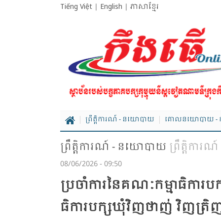
Tiếng Việt
|
English
|
ភាសាខ្មែរ
ព្រឹត្តិការណ៍ - នយោបាយ
គោលនយោបាយ - ក
ព្រឹត្តិការណ៍ - នយោបាយ
ព្រឹត្តិការណ៍
08/06/2026 - 09:50
ប្រ​ចាំ​ការ​នៃ​គណៈ​កម្មា​ធិ​ការ​បក្
ធិការ​បក្ស​ឃុំ​វិញថាញ់ វិញ​ត្រ