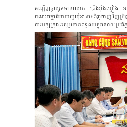
អញ្ជើញ​ចូល​រួម​មាន​លោក ត្រឹង​វ៉ាំង​ហ្វៀង អនុ​លេ
គណៈ​កម្មា​ធិការ​បក្ស​ឃុំ​នា​នា៖ វិញ​ថាញ់ វិញ​ត
ការ​បក្ស​ក្រុង អនុ​ប្រ​ធាន​ទទួល​បន្ទុក​គណៈ​ប្រតិ​ភ