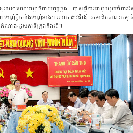
​ខា​គណៈ​កម្មា​ធិការ​បក្ស​ក្រុង បាន​ធ្វើ​ការ​ជា​មួយ​ប្រ​ចាំ​ការ​នៃ
្រិញ ថាញ់​ក្វឺយ​និង​ថាញ់​អាង។ លោក ដាវ​ជីង៉ៀ សមា​ជិក​គណៈ​កម្មា​ធ
ូតំ​ណាង​រដ្ឋ​សភា​ទី​ក្រុង​កឹង​ធើ។