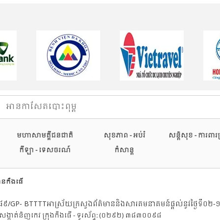
អានកាសែតបោះពុម្ព
មហាសាមគ្គីជនជាតិ
សុខភាព - អប់រំ
សន្តិសុខ - ការពា
កីឡា - ទេសចរណ៍
កំសាន្ត
មានកឹងធើ
/GP- BTTTTអាស្រ័យក្រសួងព័ត៌មាននិងសារគមនាគមន៍ផ្តល់នូវថ្ងៃទី០
 សង្កាត់និញកេវ ក្រុងកឹងធើ - ទូរស័ព្ទ: (០២៩២) ៣៨៣០០៩៨