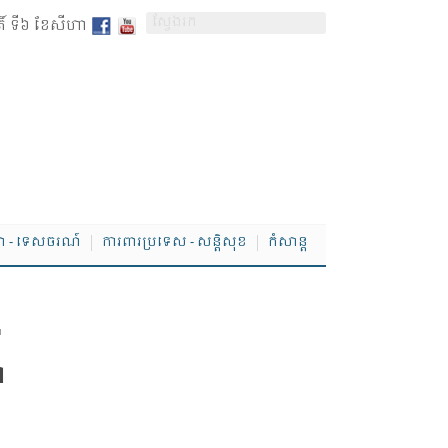
តិ៍ ទី៦ ខែសីហា
ា - ទេសចរណ៍
ការពារប្រទេស - សន្តិសុខ
កំសាន្ត
​