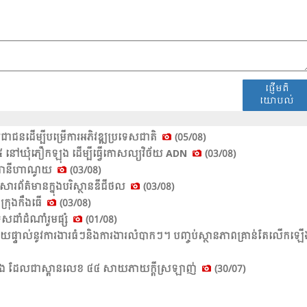
ផ្ញើមតិ
យោបល់
្រ​ជា​ជន​ដើម្បី​បម្រើ​ការ​អភិវឌ្ឍ​ប្រ​ទេស​ជាតិ​
(05/08)
នួន​ ៥៣៥ នៅ​ឃុំ​ភឿកឡុង​ ដើម្បី​ធ្វើ​កោស​ល្យវិច័យ ADN
(03/08)
្ឋធានីហាណូយ
(03/08)
នកសារព័ត៌មានក្នុងបរិស្ថានឌីជីថល
(03/08)
ីក្រុងកឹងធើ
(03/08)
ទេស​ដាំ​ដំ​ណាំ​រួម​ផ្សំ​
(01/08)
ះ​ស្រាយ​ផ្ទាល់​នូវ​ការ​ងារ​ធំ​ៗនិង​ការ​ងារ​លំ​បាក​ៗ។ បញ្ចប់​ស្ថាន​ភាព​គ្រាន់​តែ​លើក​ឡើ
​ទ្រុង​ ដែល​ជា​ស្ពាន​លេខ​ ៤៤ សាយ​ភាយ​ក្តី​ស្រ​ឡាញ់​
(30/07)