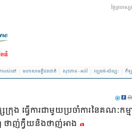
ថ្ងៃព្រហស្ប
ាររស់នៅ
មហាសាមគ្គីជនជាតិ
សុខភាព - អប់រំ
វប្បធម៌-សិល្បៈ
កីឡ
ស​ក្រុង ធ្វើ​ការ​ជា​មួយ​ប្រ​ចាំ​ការ​នៃ​គណៈ​កម្មា
ិញ ថាញ់​ក្វឺយ​និង​ថាញ់​អាង