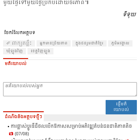
មួយ​ថ្ងៃ​ទៅ​មួយ​ថ្ងៃ​ប្រ​កប​ដោយ​ចីរ​ភាព៕
ទីទុយ
ចែករំលែកអត្ថបទ
ពាក្យគន្លឹះ
អ្នក​មាន​ប្រិយ​ភាព​
ក្នុង​ជន​រួម​ជាតិ​ខ្មែរ
ភូមិ​អង្កោល
ឃុំ​ឡុង​វិញ
ខេត្ត​វិញឡុង
មតិយោបល់
ផ្ញើមតិ
យោបល់
ដំណឹងនិងអត្ថបទថ្មីៗ
ការ​ផ្លាស់​ប្ដូរ​ឌីជី​ថល​បើក​ឱ​កាស​សម្រាប់​អភិវឌ្ឍ​​តំ​បន់​ជន​ជាតិ​ភាគ​តិច​
(07/08)