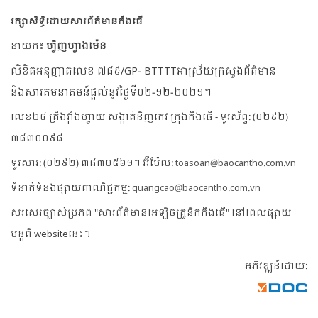
រក្សាសិទ្ធិដោយសារព័ត៌មានកឹងធើ
នាយក៖
ហ្វិញហ្វាងម៉េន
លិខិតអនុញាតលេខ ៧៨៩/GP- BTTTTអាស្រ័យក្រសួងព័ត៌មាន
និងសារគមនាគមន៍ផ្តល់នូវថ្ងៃទី០២-១២-២០២១។
លេខ២៤ ត្រឹងវ៉ាំងហ្វាយ សង្កាត់និញកេវ ក្រុងកឹងធើ - ទូរស័ព្ទ: (០២៩២)
៣៨៣០០៩៨
ទូរសារ: (០២៩២) ៣៨៣០៥៦១។ អ៊ីម៉ែល:
toasoan@baocantho.com.vn
ទំនាក់ទំនងផ្សាយពាណិជ្ជកម្ម:
quangcao@baocantho.com.vn
សរសេរច្បាស់ប្រភព "សារព័ត៌មានអេឡិចត្រូនិកកឹងធើ" នៅពេលផ្សាយ
បន្តពី websiteនេះ។
អភិវឌ្ឍន៍ដោយ: