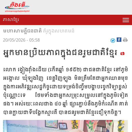
ភាសាខ្មែរ
មហាសាមគ្គីជនជាតិ
គំរូក្នុងសហគមន៍
20/05/2026 - 05:58
អ្នក​មាន​ប្រិយ​ភាព​ក្នុង​ជន​រួម​ជាតិ​ខ្មែរ
លោក ង្វៀង​វ៉ាំង​ដើយ (កើត​ឆ្នាំ ១៩៥២) ជា​ជន​ជាតិ​ខ្មែរ នៅ​ភូមិ​
អង្កោល ឃុំ​ឡុង​វិញ ខេត្ត​វិញឡុង មិន​ត្រឹម​តែ​ជា​អ្នក​ឈាន​មុខ​
ក្នុង​ការ​អភិវឌ្ឍ​សេដ្ឋ​កិច្ច​ដោយ​ទម្រង់​ចិញ្ចឹម​បង្គាប​ច្ចេក​វិទ្យា​ខ្ពស់​
ប៉ុណ្ណោះ​ទេ ថែម​ទាំង​ជា​អ្នក​សម្រុះ​សម្រួល​នៅ​ក្នុង​ភូមិ​ទៀត​
ផង។ អស់​រយៈ​ពេល​ជាង ៤០ ឆ្នាំ ផ្សារ​ភ្ជាប់​នឹង​ភូមិ​កំ​ណើត គាត់​
បាន​ក្លាយ​ជា​ទី​បង្អែក​ស្មារតី បាន​ជន​រួម​ជាតិ​ខ្មែរ​ជឿ​ទុក​ចិត្ត។