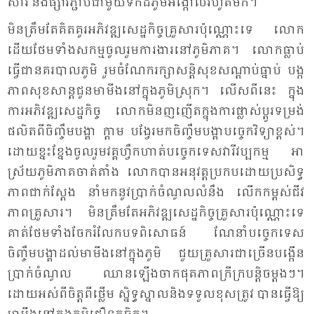
សារ និង​ផ្សារ​ភ្ជាប់​ជា​មួយ​ទឹក​ដី​ភូមិ​អង្កោល​រហូត​មក។
មិន​ត្រឹម​តែ​គិត​គូរ​អភិ​វឌ្ឍ​សេដ្ឋ​កិច្ច​គ្រួ​សារ​ប៉ុណ្ណោះ​ទេ លោក​
ដើយ​ថែម​ទាំង​សកម្ម​ចូល​រួមការ​ងារ​នៅ​ភូមិ​ភាគ។ លោក​ធ្លាប់​
ធ្វើ​ជា​នគរ​បាល​ភូមិ រួម​ចំ​ណែក​រក្សា​សន្តិ​សុខ​សណ្តាប់​ធ្នាប់ បង្ក​
ភាព​សុខ​សាន្ត​ជូន​មា​មីង​នៅ​ក្នុង​ភូមិ​ស្រុក។ លើស​ពី​នេះ ក្នុង​
ការ​អភិ​វឌ្ឍ​សេដ្ឋ​កិច្ច លោក​មិន​ញ​ញើត​ក្នុង​ការ​ផ្លាស់​ប្តូរ​ទម្រង់​
ផលិត​ពី​ចិញ្ចឹម​បង្គា ក្តាម បង្វែរ​មក​ចិញ្ចឹម​បង្គា​បច្ចេក​វិទ្យា​ខ្ពស់។
ដោយ​ខ្នះ​ខ្នែង​ចូល​រួមវគ្គ​ហ្វឹក​ហាត់​បច្ចេក​ទេស​វារី​វប្ប​កម្ម អា​
ស្រ័យភូមិ​ភាគ​ចាត់​តាំង លោក​បាន​អនុវត្ត​ប្រ​កប​ដោយ​ប្រ​សិទ្ធ​
ភាព​ជាក់​ស្ដែង នាំ​មក​នូវ​ប្រាក់​ចំ​ណូល​លំ​នឹង លើក​កម្ពស់​ជីវ​
ភាព​គ្រួ​សារ។ មិន​ត្រឹម​តែ​អភិ​វឌ្ឍ​សេដ្ឋ​កិច្ច​គ្រួ​សារ​ប៉ុណ្ណោះ​ទេ
គាត់​ថែម​ទាំង​ចែក​រំលែក​បទ​ពិ​សោធន៍ ណែ​នាំ​បច្ចេក​ទេស​
ចិញ្ចឹម​បង្គា​ដល់​មា​មីង​នៅ​ក្នុង​ភូមិ ជួយ​គ្រួ​សារ​ជា​ច្រើន​បង្កើន​
ប្រាក់​ចំ​ណូល ឈាន​ឡើង​ចាក​ផុត​ភាព​ក្រី​ក្រ​បន្តិច​ម្តងៗ។
ដោយ​អស់​ពី​ចិត្ត​ពី​ថ្លើម ស្និទ្ធ​ស្នាល​និង​ទទួល​ខុស​ត្រូវ បាន​ធ្វើ​ឱ្យ​