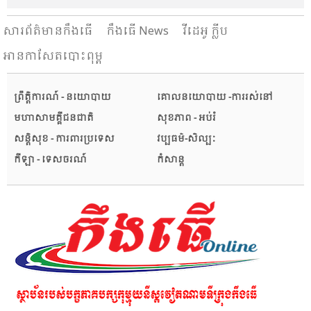
សារ​ព័ត៌មានកឹងធើ
កឹងធើ News
វីដេអូ ក្លីប
អានកាសែតបោះពុម្ព
ព្រឹត្តិការណ៍ - នយោបាយ
គោលនយោបាយ -ការរស់នៅ
មហាសាមគ្គីជនជាតិ
សុខភាព - អប់រំ
សន្តិសុខ - ការពារប្រទេស
វប្បធម៌-សិល្បៈ
កីឡា - ទេសចរណ៍
កំសាន្ត