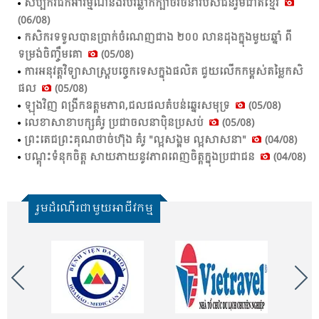
សិប្បករជក់អារម្មណ៍នឹងរបរឆ្លាក់ក្បាច់រចនារបស់ជនរួមជាតិខ្មែរ
(06/08)
កសិ​ករ​ទទួល​បាន​ប្រាក់​ចំ​ណេញ​ជាង​ ២០០ លាន​ដុង​ក្នុង​មួយ​ឆ្នាំ​ ពី​
ទម្រង់​ចិញ្ចឹម​គោ​
(05/08)
ការ​អនុ​វត្ត​វិទ្យា​សាស្ត្រ​បច្ចេក​ទេស​ក្នុង​ផលិត​ ជួយ​លើក​កម្ពស់​តម្លៃ​កសិ​
ផល​
(05/08)
ឡុង​វិញ ពង្រីក​ឧត្ដម​ភាព,​ជល​ផល​តំ​បន់​ឆ្នេរ​សមុទ្រ​
(05/08)
លេខា​សាខា​បក្ស​គំ​រូ​ ប្រ​ជា​ចលនា​ប៉ិន​ប្រ​សប់​
(05/08)
ព្រះ​តេជ​ព្រះ​គុណ​ថា​ច់ហ៊ុង គំ​រូ​ "ល្អ​សង្គម​ ល្អ​សាសនា​"
(04/08)
បណ្តុះ​ទំនុក​ចិត្ត​ សាយ​ភាយ​នូវ​ភាព​ពេញ​ចិត្ត​ក្នុង​ប្រ​ជា​ជន​
(04/08)
រួមដំណើរជាមួយអាជីវកម្ម