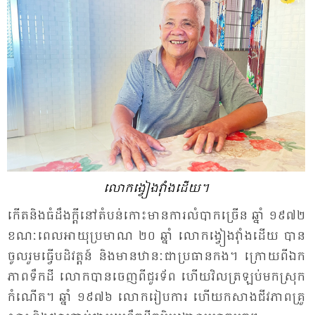
លោក​ង្វៀង​វ៉ាំង​ដើយ។
កើត​និង​ធំ​ដឹង​ក្ដី​នៅ​តំ​បន់​កោះ​មាន​ការ​លំ​បាក​ច្រើន ឆ្នាំ ១៩៧២
ខណៈ​ពេល​អា​យុ​ប្រ​មាណ ២០ ឆ្នាំ លោក​ង្វៀង​វ៉ាំង​ដើយ បាន​
ចូល​រួម​ធ្វើ​បដិវត្តន៍ និង​មាន​ឋានៈ​ជា​ប្រ​ធាន​កង។ ក្រោយ​ពី​ឯក​
ភាព​ទឹក​ដី លោក​បាន​ចេញ​ពី​ជួរ​ទ័ព ហើយ​វិល​ត្រ​ឡប់​មក​ស្រុក​
កំ​ណើត។ ឆ្នាំ ១៩៧៦ លោក​រៀប​ការ ហើយ​កសាង​ជីវ​ភាព​គ្រួ​