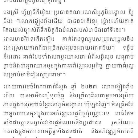
មា​មីង​នៅ​ក្នុង​ភូមិ​ជឿ​ទុក​ចិត្ត។
បង​ស្រី ហ្វិញ​ធី​កឹម​វ៉ូយ ប្រ​ធាន​គណៈ​រណ​សិរ្ស​ភូមិ​អង្គោល ឱ្យ​
ដឹង៖ “លោក​ង្វៀង​វ៉ាំង​ដើយ ជា​ជន​ជាតិ​ខ្មែរ ម៉្លោះ​ហើយ​គាត់​
តែង​យល់​ច្បាស់​ពី​ទឹក​ចិត្ត​និង​បំ​ណង​របស់​មា​មីង​នៅ​ទី​នេះ។
ពេល​មាន​វិវាទ​កើត​ឡើង គាត់​តែង​ចូល​រួម​សម្រុះ​សម្រួល​និង​
ដោះ​ស្រាយ​ករណី​ជា​ច្រើនសម្រេច​ដោយ​ជោគ​ជ័យ។ ទន្ទឹម​
នឹង​នោះ គាត់​ថែម​ទាំង​សកម្ម​ឃោស​នា អំ​ពី​សន្តិ​សុខ សណ្តាប់​
ធ្នាប់​និង​ជា​អ្នក​ឈាន​មុខ​ក្នុង​ការ​អភិវឌ្ឍ​សេដ្ឋ​កិច្ច ក្លាយ​ជា​គំរូ​ល្អ​
សម្រាប់​មា​មី​រៀន​សូត្រ​តាម”។
ដោយ​ការ​រួម​ចំ​ណែក​ជាក់​ស្តែង ឆ្នាំ ២០២៣ លោក​ង្វៀង​វ៉ាំង​
ដើយ បាន​មា​មីង​ជឿ​ទុក​ចិត្ត និង​ជ្រើស​រើស​ជា​អ្នក​មាន​ប្រិយ​
ភាព​ក្នុង​ជនរួម​ជាតិ​ខ្មែរ​នៅ​ភូមិ​អង្កោល ឃុំ​ឡុង​វិញ។ មិន​ត្រឹម​តែ​
ជា​អ្នក​ឈាន​មុខ​ក្នុង​ការ​អភិ​វឌ្ឍ​សេដ្ឋ​កិច្ច​ប៉ុណ្ណោះ​ទេ គាត់​ថែម​
ទាំង​ជា​ស្ពានតភ្ជាប់​រវាង​រដ្ឋ​អំ​ណាច​និង​ប្រ​ជា​ជន រួម​ចំ​ណែក​
កសាង​ធ្លុង​មហា​សាម​គ្គី​ទូ​ទាំង​ជន​ជាតិ និង​អភិ​វឌ្ឍ​ភូមិ​ភាគ​ពី​