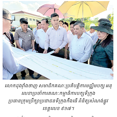
លោក​ដុង​វ៉ាំង​ថាញ សមា​ជិក​គណៈ​ប្រតិ​បត្តិ​ការ​មជ្ឈិម​បក្ស អនុ​
លេ​ខា​ប្រ​ចាំ​ការ​គណៈ​កម្មា​ធិ​ការ​បក្ស​ទី​ក្រុង
ប្រធានក្រុមប្រឹក្សាប្រជាជនទីក្រុងកឹងធើ ពិនិត្យសំណង់ផ្លូវ
ខេត្តលេខ ៩១៧។