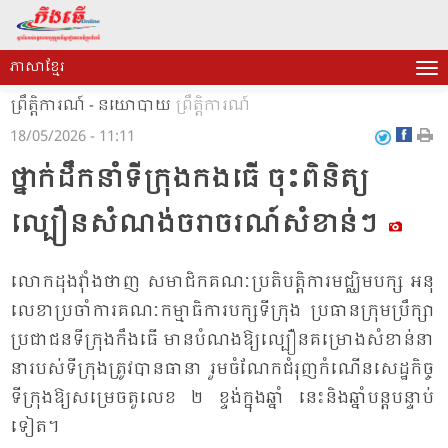
ភាសាខ្មែរ
ព្រឹត្តិការណ៍ - នយោបាយ
ព្រឹត្តិការណ៍
18/05/2026 - 11:11
ថ្នាក់​ដឹក​នាំ​ទី​ក្រុង​កង​ធើ ចុះ​ពិ​និត្យ​
ល្បឿន​សំ​ណង់​ចរា​ចរណ៍​សំ​ខាន់ៗ
លោក​ដុង​វ៉ាំង​ថាញ សមា​ជិក​គណៈ​ប្រតិ​បត្តិការ​មជ្ឈិម​បក្ស អនុ​
លេខា​ប្រ​ចាំ​ការ​គណៈ​កម្មា​ធិ​ការ​បក្ស​ទី​ក្រុង ប្រ​ធាន​ក្រុម​ប្រឹក្សា​
ប្រ​ជា​ជន​ទី​ក្រុង​កឹង​ធើ មាន​បំ​ណង​ឱ្យ​ល្បឿន​គម្រោង​សំ​ខាន់​នា​
នារបស់​ទី​ក្រុង​ត្រូវ​បាន​ធា​នា រួម​ចំ​ណែក​ជំ​រុញ​កំ​ណើនសេដ្ឋ​កិច្ច​
ទី​ក្រុង​ឱ្យ​សម្រេច​តួ​លេខ ២ ខ្ទង់​ក្នុង​ឆ្នាំ នេះ​និង​ឆ្នាំ​បន្ត​បន្ទាប់​
ទៀត។