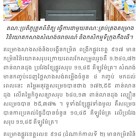
គណៈ​ប្រតិ​ភូ​ត្រួត​ពិ​និត្យ ធ្វើ​ការ​ជា​មួយ​គណៈ​គ្រប់​គ្រង​គម្រោង​
វិនិ​យោគ​កសាង​សំ​ណង់​ចរា​ចរណ៍ និង​កសិ​កម្ម​ទី​ក្រុង​កឹង​ធើ។
គម្រោង​សាង​សង់​និង​បង្កើន​កម្រិត ពង្រីក​ផ្លូវ​ខេត្ត ៩១៧ មាន​
កម្រិត​វិនិ​យោគ​សរុប​ក្រោយ​ពេល​កែ​សម្រួល​រួច​គឺ ១.២៤០,៧២
ពាន់​លាន​ដុង ប្រ​វែង​ខ្សែ​ផ្លូវ​សរុប ១១,​៤៥ គីឡូ​ម៉ែត្រ។ សំ​ណង់​
មាន​កញ្ចប់​ដេញ​ថ្លៃ​សាង​សង់​តម្លើង​ចំ​នួន ៤ កញ្ចប់ មក​ដល់​
ពេល​នេះ តម្លៃ​អនុ​វត្ត​សម្រេច​បាន​ជាង ១៧២​,៥៥ ពាន់​លាន​
ដុង លើ​តម្លៃ​កិច្ច​សន្យា​សរុប ៦៨០​,១៣ ពាន់​លាន​ដុង ល្បឿន​
សម្រេច​បាន ២៥,​៣៧% ។ ទូ​ទាំង​ខ្សែ​ផ្លូវ​ទាំង​មូល គឺ​សម្រេច​
បាន​ការ​ប្រ​គល់​ផ្ទៃ​ដី​បាន​ចំ​នួន ១០,៤៥ គី​ឡូ​ម៉ែត្រ លើ​ប្រ​វែង​
សរុប ១១,​៤៥ គី​ឡូ​ម៉ែត្រ។
គម្រោង​ផ្លូវ​ខេត្ត​លេខ ៩១៨ (ដំ​ណាក់​កាល​ទី ២) មាន​កម្រិត​វិនិ​