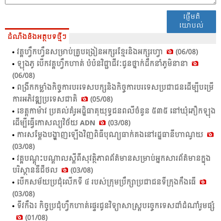
ផ្ញើមតិ
យោបល់
ដំណឹងនិងអត្ថបទថ្មីៗ
វគ្គ​ហ្វឹក​ហ្វឺន​សម្រាប់​គ្រូ​បង្រៀន​អក្សរ​ខ្មែរ​និង​អក្សរ​ហ្វា​
(06/08)
ឡុង​ភូ​ បើក​វគ្គ​ហ្វឹក​ហាត់​ បំប៉ន​វិជ្ជា​ជី​វៈ​ជូន​ថ្នាក់​ដឹក​នាំ​ភូមិ​នា​នា​
(06/08)
ពង្រីក​កម្លាំង​កិច្ច​ការ​បរ​ទេស​បក្ស​និង​កិច្ច​ការ​បរ​ទេស​ប្រ​ជា​ជន​ដើម្បី​បម្រើ​
ការ​អភិវឌ្ឍ​ប្រ​ទេស​ជាតិ​
(05/08)
ខេត្ត​កាម៉ាវ ប្រ​គល់​គំ​រូ​អដ្ឋិ​ធា​តុ​យុទ្ធ​ជន​ពលី​ចំ​នួន​ ៥៣៥ នៅ​ឃុំ​ភឿកឡុង​
ដើម្បី​ធ្វើ​កោស​ល្យវិច័យ ADN
(03/08)
ការសម្តែងបង្ហាញឡើងវិញពិធីបុណ្យធាក់គងនៅរដ្ឋធានីហាណូយ
(03/08)
វគ្គបណ្តុះបណ្តាលស្តីពីសុវត្ថិភាពព័ត៌មានសម្រាប់អ្នកសារព័ត៌មានក្នុង
បរិស្ថានឌីជីថល
(03/08)
បើកសម័យប្រជុំលើកទី ៤ របស់ក្រុមប្រឹក្សាប្រជាជនទីក្រុងកឹងធើ
(03/08)
ទីវ​កឹង​៖ កិច្ច​ប្រ​ជុំ​ហ្វឹក​ហាត់​ផ្ទេរ​ជូន​វិទ្យា​សាស្ត្រ​បច្ចេក​ទេស​ដាំ​ដំ​ណាំ​រួម​ផ្សំ​
(01/08)