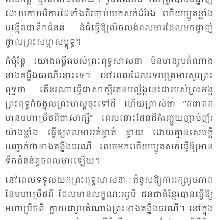
ដោយ​កាយ​វិការ​ដៃ​ទាំង​ពីរ​ចាប់​យក​សក់​ដ៏​វែង ហើយ​ច្បូត​ខ្លាំង​
បង្កើត​ជា​​ទឹក​ជំ​នន់ ដ៏​ធំ​ធ្វើ​ឱ្យ​លិច​លង់​ពល​មារ​ដែល​មក​ផ្ចាញ់​
ផ្ចាល​ព្រះ​សម្មា​សម្ពុទ្ធ។
ក៏​ប៉ុន្តែ យោង​គម្ពីរ​របស់​ព្រះ​ពុទ្ធ​សាស​នា មិន​មាន​រូប​តំ​ណាង​
នាង​គង្ហីង​ធរ​ណី​នោះ​ទេ។ នៅ​ពេល​ដែល​ទេវ​បុត្រ​មារ​សួរ​ព្រះ​
ពុទ្ធ​ថា តើ​នរ​ណា​ធ្វើ​ជា​សាក្សី​រតន​បល្ល័ង្ក​នេះ​ជា​របស់​ព្រះ​អង្គ
ព្រះ​ពុទ្ធ​ក៏​ចង្អុល​ព្រះ​ហស្ត​ចុះ​ទៅ​ដី ហើយ​ត្រាស់​ថា “តថា​គត​
មាន​មហា​ប្រឹថ​ពី​ជា​សាក្សី” ពេល​នោះ​ផែន​ដី​ក៏​រញ្ជួយ​ញាប់​ញ័រ​
យ៉ាង​ខ្លាំង ធ្វើ​ឲ្យ​ពល​មារ​រត់​ខ្ចាត់ ខ្ចាយ ដោយ​គ្មាន​សេចក្តី​
បញ្ជាក់​ថា​នាង​គង្ហីង​ធរ​ណី លេច​មក​ហើយ​ច្បូត​សក់​ធ្វើ​ឱ្យ​មាន​
ទឹក​ជំ​នន់​គួច​ពល​មារ​ឡើយ។
នៅ​ពេល​ទទួល​យក​ព្រះ​ពុទ្ធ​សាស​នា ជំ​នួស​ឱ្យ​ការ​រក្សា​រូប​ភាព​
នៃ​មហា​ប្រឹថ​ពី ដែល​មាន​លក្ខណៈ​អរូ​បី ជន​ជាតិ​ខ្មែរ​បាន​ធ្វើ​ឱ្យ​
មហា​ប្រឹថ​ពី ក្លាយ​ជា​រូប​តំ​ណាង​ព្រះ​នាង​គង្ហីង​ធរ​ណី។ នៅ​ក្នុង​