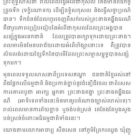
ព្រះ​ពុទ្ធ​សាស​នា រាល់​ពេល​ធ្វើ​អំ​ពើ​ជា​កុ​សល តែង​មាន​ពិ​ធី​កិច្ច​
ច្រូច​ទឹក (ទក្ខិ​​ណោ​ទក) ដើម្បី​ឧទ្ទិស​កុសល និង​ធ្វើ​សច្ចា​ប្រ​ណិ​
ធាន។ ទឹក​ជំ​នន់​ដែល​ហូរ​ចេញ​ពី​សក់​របស់​ព្រះ​នាង​គង្ហីង​ធរណី
គឺ​ជា​រូប​ភាព​ប្រៀប​​ធៀប​នៃ​អំ​ពើ​ជា​កុសល​ដែល​ព្រះ​អង្គ​បាន​
សន្សំ​ក្នុង​អនេក​ជាតិ ដែល​ត្រូវ​បាន​រក្សា​ទុក​ដោយ​ព្រះ​នាង។
ពល​មារ​មិន​មែ​នប​រា​ជ័យ​ដោយ​អំ​ពើ​ហិង្សា​នោះ​ទេ គឺ​ត្រូវ​បាន​
លិច​លង់​​ដោយ​ខ្សែ​ទឹក​នៃ​បារ​មី​ដែល​ព្រះ​សម្មា​សម្ពុទ្ធ​បាន​សន្សំ​
ទុក​មក។
មុន​ពេល​ទទួល​សាសនា​ពី​ប្រ​ទេស​ឥណ្ឌា ជន​ជាតិ​ខ្មែរ​រស់​នៅ​
ពឹង​ផ្អែក​លើ​ធម្ម​ជាតិ និង​ប្រ​កាន់​ខ្ជាប់​នូវ​ជំ​នឿ​ជីវ​ចល ជា​ពិ​សេស​
ការ​គោ​រព​បូ​ជា អា​រក្ស អ្នក​តា ព្រះ​នាង​គង្គា ព្រះ​នាង​គង្ហីង​ធរ​
ណី (អា​ទិ​ទេព​ទាំង​នេះ​មិន​មាន​រូប​តំ​ណាង​ច្បាស់​លាស់​ទេ)។
រាល់​ពេល​មាន​ការ​ភ័យ​ខ្លាច ឬ​ចង់​បន់​ស្រន់ គេ​តែង​តែ​បួង​សួង​
បន់​ស្រន់​ចំ​ពោះ​អធិ​ធម្ម​ជាតិ​ទាំង​នេះ។
យោង​តាម​លោក​អា​ចារ្យ​ សឺ​នសេន​ នៅ​ភូមិ​ព្រែក​ឈ្វេង​ ឃុំ​ញូ​