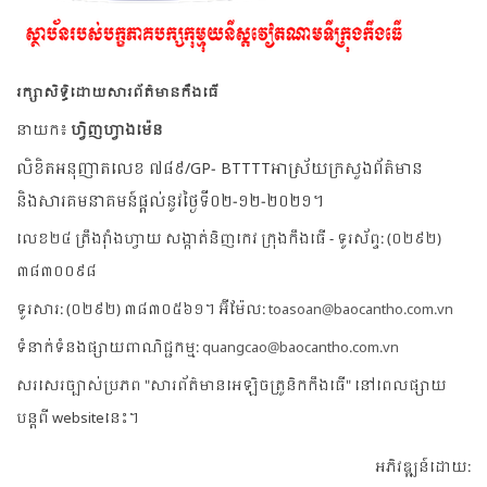
រក្សាសិទ្ធិដោយសារព័ត៌មានកឹងធើ
នាយក៖
ហ្វិញហ្វាងម៉េន
លិខិតអនុញាតលេខ ៧៨៩/GP- BTTTTអាស្រ័យក្រសួងព័ត៌មាន
និងសារគមនាគមន៍ផ្តល់នូវថ្ងៃទី០២-១២-២០២១។
លេខ២៤ ត្រឹងវ៉ាំងហ្វាយ សង្កាត់និញកេវ ក្រុងកឹងធើ - ទូរស័ព្ទ: (០២៩២)
៣៨៣០០៩៨
ទូរសារ: (០២៩២) ៣៨៣០៥៦១។ អ៊ីម៉ែល:
toasoan@baocantho.com.vn
ទំនាក់ទំនងផ្សាយពាណិជ្ជកម្ម:
quangcao@baocantho.com.vn
សរសេរច្បាស់ប្រភព "សារព័ត៌មានអេឡិចត្រូនិកកឹងធើ" នៅពេលផ្សាយ
បន្តពី websiteនេះ។
អភិវឌ្ឍន៍ដោយ: