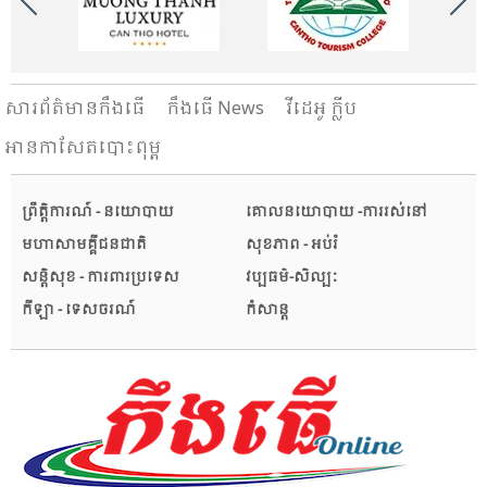
សារ​ព័ត៌មានកឹងធើ
កឹងធើ News
វីដេអូ ក្លីប
អានកាសែតបោះពុម្ព
ព្រឹត្តិការណ៍ - នយោបាយ
គោលនយោបាយ -ការរស់នៅ
មហាសាមគ្គីជនជាតិ
សុខភាព - អប់រំ
សន្តិសុខ - ការពារប្រទេស
វប្បធម៌-សិល្បៈ
កីឡា - ទេសចរណ៍
កំសាន្ត