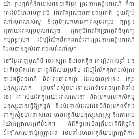
យ៉ា ក្នុង​ផ្នត់​គំ​និត​របស់​ជន​ជាតិ​ខ្មែរ ព្រះ​នាង​គង្ហីង​ធរ​ណី គឺ​ជា​
ព្រះ​ម៉ែ​ដ៏​មាន​មេត្តា​ធម៌ តែង​តែ​ផ្តល់​​ធន​ធាន​ធម្ម​ជាតិ ជួយ​ឱ្យ​ដំ​
ណាំ​លូត​លាស់​ល្អ និង​ភូមិ​ស្រុក​មាន​ភាព​សុខ​ក្សេម ក្សាន្ត។
ក្រោយ​ពេល​ប្រ​មូល​ផល​រួច អ្នក​ភូមិ​តែង​តែ​ប្រា​រព្ធ​ពិធី​បុណ្យ​
កម្សាន្ត​ស្រុក ដើម្បី​រំលឹក​នឹក​គុណ​ចំ​ពោះ​ព្រះ​នាង​គង្ហីង​ធរណី
ដែល​បាន​ផ្តល់​ភោគ​ផល​ដំ​ណាំ​ល្អ។
នៅ​ថ្ងៃ​ពេញ​បូណ៌​មី ខែ​អស្សុជ និង​ខែ​កត្តិក ជា​រៀង​រាល់​ឆ្នាំ ជន​
ជាតិ​ខ្មែរ​តែង​តែ​ប្រា​រព្ធ​ពិធី​លយ​ប្រ​ទីប ដើម្បី​រំលឹក​គុណ​ដល់​ព្រះ​
នាង​គង្ហីង​ធរ​ណី និង​ព្រះ​នាង​គង្គា ដែល​បាន​ទ្រ​ទ្រង់ រក្សា​
មនុស្ស​លោក ព្រម​ទាំង​សុំ​ខមា​ទោស​អា​ទិ​ទេព​ធម្ម​ជាតិ​ទាំង​
នេះ អា​ស្រ័យ​តែ​ក្នុង​រយៈ​ពេល​រស់​នៅ និង​ប្រ​កប​របរ​កសិ​កម្ម
មនុស្ស​បាន​ធ្វើ​ឱ្យ​កខ្វក់ និង​ប៉ះ​ពាល់​ដល់​ផែន​ដី​និង​ប្រ​ភព​ទឹក។
ពាក្យ​សុំ​ខមា​ទោស​នេះ មាន​អត្ថ​ន័យ​មនុស្ស​សាស្ត្រ និង​ការ​អប់​
រំ​យ៉ាង​ជ្រាល​ជ្រៅ​បំ​ផុត។ ពិធី​កិច្ច​នេះ​មិន​ត្រឹម​ជា​ពិធី​កិច្ច​នៃ​
ជំនឿ​សាស​នា​ប៉ុណ្ណោះ​ទេ ថែម​ទាំង​មាន​អត្ថ​ន័យ​​បង្ហាញ​ពី​ការ​