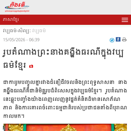
ភាសាខ្មែរ
វប្បធម៌-សិល្បៈ
វប្បធម៌
15/05/2026 - 06:39
រូប​តំ​ណាង​ព្រះ​នាង​គង្ហីង​ធរណី​ក្នុង​វប្ប​
ធម៌​ខ្មែរ​​
ជា​ការ​រួម​បញ្ចូល​គ្នា​រវាង​ជំ​នឿ​ជីវ​ចល​និង​ព្រះ​ពុទ្ធ​សាស​នា នាង​
គង្ហីង​ធរណី​គឺ​ជា​និមិត្ត​រូប​ដ៏​ពិ​សេស​ក្នុង​វប្ប​ធម៌​ខ្មែរ។ រូប​តំ​ណាង​
នេះ​ឆ្លុះ​បញ្ចាំង​យ៉ាង​ពេញ​លេញ​នូវ​ផ្នត់​គំ​និត​ដ៏​មាន​សោ​ភ័ណ​​
ភាព និង​ការ​គោ​រព​ចំ​ពោះ​ធម្ម​ជាតិ​របស់​ប្រ​ជា​ជន​តាំង​ពី​បុរាណ​
កាល​មក។