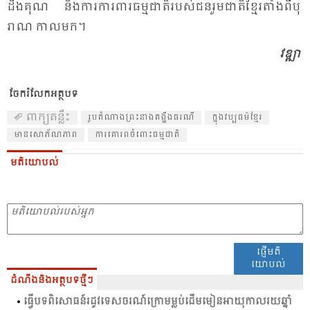
ដឹង​គុណ និង​ការ​ការ​ពារ​ធម្ម​ជាតិ​របស់​ជន​រួម​ជាតិ​ខ្មែរ​តាំង​ពី​បុ​
រាណ កាល​មក។
វឌ្ឍា​
ចែករំលែកអត្ថបទ
ពាក្យគន្លឹះ
រូប​តំ​ណាង​ព្រះ​នាង​គង្ហីង​ធរណី
​ក្នុង​វប្ប​ធម៌​ខ្មែរ​​
មាន​សោ​ភ័ណ​ភាព
ការ​គោ​រព​ចំ​ពោះ​ធម្ម​ជាតិ
មតិយោបល់
ផ្ញើមតិ
យោបល់
ដំណឹងនិងអត្ថបទថ្មីៗ
ធ្វើ​បទ​ពិសោធន៍​រដូវ​ទេស​ចរណ៍​ក្រោម​ម្លប់​ដើម​មៀន​អាយុ​កាល​រយ​ឆ្នាំ​