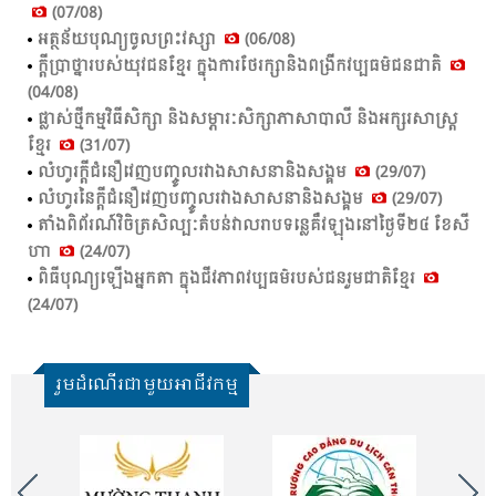
(07/08)
អត្ថ​ន័យ​បុណ្យ​ចូល​ព្រះ​វស្សា​
(06/08)
ក្ដី​ប្រាថ្នា​របស់​យុវ​ជន​ខ្មែរ​ ក្នុង​ការ​ថែ​រក្សា​និង​ពង្រីក​វប្ប​ធម៌​ជន​ជាតិ​
(04/08)
ផ្លាស់ថ្មីកម្មវិធីសិក្សា និងសម្ភារៈសិក្សាភាសាបាលី និងអក្សរសាស្ត្រ
ខ្មែរ
(31/07)
លំ​ហូរ​ក្តី​ជំនឿ​វេញ​បញ្ចូល​រវាង​សាសនា​និង​សង្គម​
(29/07)
លំ​ហូរ​នៃ​ក្តី​ជំនឿ​វេញ​បញ្ចូល​រវាង​សាសនា​និង​សង្គម​
(29/07)
តាំង​ពិព័រណ៍​វិចិត្រ​សិល្បៈ​តំ​បន់​វាល​រាប​ទន្លេ​គឺ​វឡុង​នៅ​ថ្ងៃ​ទី​២៤ ខែ​សី​
ហា​
(24/07)
ពិ​ធី​បុណ្យ​ឡើង​អ្នក​តា​ ក្នុង​ជីវ​ភាព​វប្ប​ធម៌​របស់​ជន​រួម​ជាតិ​ខ្មែរ​
(24/07)
រួមដំណើរជាមួយអាជីវកម្ម