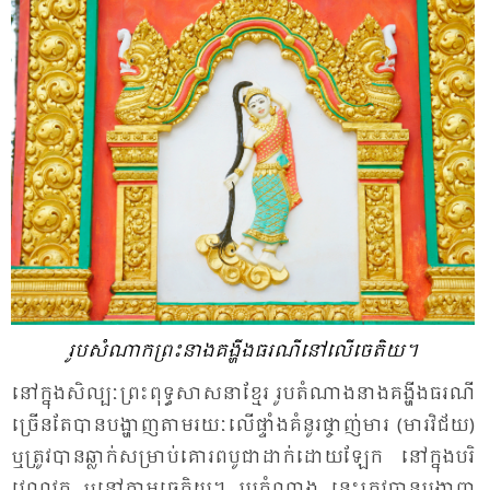
រូប​សំ​ណាក​ព្រះ​នាង​គង្ហីង​ធរណី​នៅ​លើ​ចេតិយ។
នៅ​ក្នុង​សិល្បៈ​ព្រះ​ពុទ្ធ​សាស​នា​ខ្មែរ រូប​តំ​ណាង​នាង​គង្ហីង​ធរណី​
ច្រើន​តែ​បាន​​បង្ហាញ​តាម​រយៈ​លើ​ផ្ទាំង​គំ​នូរ​ផ្ចាញ់​មារ (មារ​វិ​ជ័យ)
ឬ​ត្រូវ​បាន​ឆ្លាក់​សម្រាប់​គោ​រព​បូ​ជា​ដាក់​ដោយ​ឡែក នៅ​ក្នុង​បរិ​
វេណ​វត្ត ឬ​នៅ​តាម​ចេ​តិយ។ រូប​តំ​ណាង នេះ​ត្រូវ​បាន​បង្ហាញ​