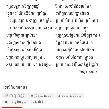
ចែករំលែកអត្ថបទ
ពាក្យគន្លឹះ
បក្ខជនឈានមុខ
រៀនបំណិនឌីជីថល
ពីរពាន់ម្ភៃប្រាំមួយ
ចូលជាថ្មី