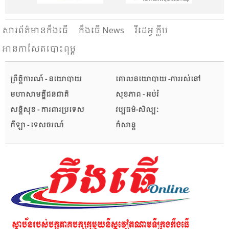
សារ​ព័ត៌មានកឹងធើ
កឹងធើ News
វីដេអូ ក្លីប
អានកាសែតបោះពុម្ព
ព្រឹត្តិការណ៍ - នយោបាយ
គោលនយោបាយ -ការរស់នៅ
មហាសាមគ្គីជនជាតិ
សុខភាព - អប់រំ
សន្តិសុខ - ការពារប្រទេស
វប្បធម៌-សិល្បៈ
កីឡា - ទេសចរណ៍
កំសាន្ត