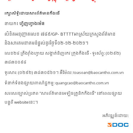
រក្សាសិទ្ធិដោយសារព័ត៌មានកឹងធើ
នាយក៖
ហ្វិញហ្វាងម៉េន
លិខិតអនុញាតលេខ ៧៨៩/GP- BTTTTអាស្រ័យក្រសួងព័ត៌មាន
និងសារគមនាគមន៍ផ្តល់នូវថ្ងៃទី០២-១២-២០២១។
លេខ២៤ ត្រឹងវ៉ាំងហ្វាយ សង្កាត់និញកេវ ក្រុងកឹងធើ - ទូរស័ព្ទ: (០២៩២)
៣៨៣០០៩៨
ទូរសារ: (០២៩២) ៣៨៣០៥៦១។ អ៊ីម៉ែល:
toasoan@baocantho.com.vn
ទំនាក់ទំនងផ្សាយពាណិជ្ជកម្ម:
quangcao@baocantho.com.vn
សរសេរច្បាស់ប្រភព "សារព័ត៌មានអេឡិចត្រូនិកកឹងធើ" នៅពេលផ្សាយ
បន្តពី websiteនេះ។
អភិវឌ្ឍន៍ដោយ: