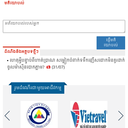
មតិយោបល់
ផ្ញើមតិ
យោបល់
ដំណឹងនិងអត្ថបទថ្មីៗ
ហេ​តុ​អ្វី​បន្ទាប់​ពី​ហាត់​ប្រា​ណ​ សម្លៀកបំ​ពាក់​ទទឹក​ញើស​ជោក​មិន​គួរ​ដាក់​
ចូល​ម៉ាស៊ីន​បោក​ភ្លាម​?
(31/07)
រួមដំណើរជាមួយអាជីវកម្ម