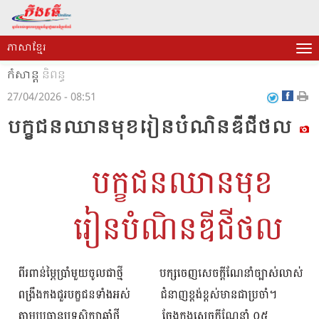
ភាសាខ្មែរ
កំសាន្ត
និពន្ធ
27/04/2026 - 08:51
បក្ខជនឈានមុខរៀនបំណិនឌីជីថល