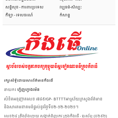
សន្តិសុខ - ការពារប្រទេស
វប្បធម៌-សិល្បៈ
កីឡា - ទេសចរណ៍
កំសាន្ត
រក្សាសិទ្ធិដោយសារព័ត៌មានកឹងធើ
នាយក៖
ហ្វិញហ្វាងម៉េន
លិខិតអនុញាតលេខ ៧៨៩/GP- BTTTTអាស្រ័យក្រសួងព័ត៌មាន
និងសារគមនាគមន៍ផ្តល់នូវថ្ងៃទី០២-១២-២០២១។
លេខ២៤ ត្រឹងវ៉ាំងហ្វាយ សង្កាត់និញកេវ ក្រុងកឹងធើ - ទូរស័ព្ទ: (០២៩២)