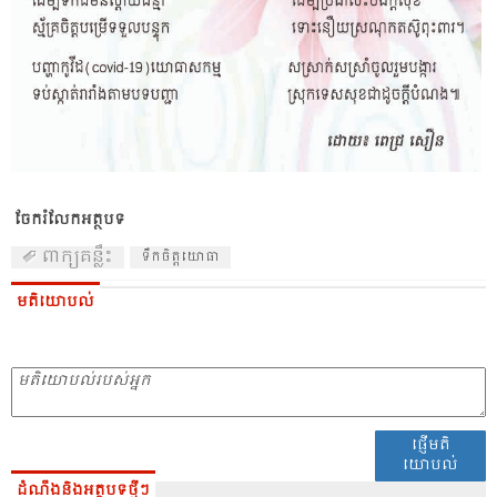
ចែករំលែកអត្ថបទ
ពាក្យគន្លឹះ
ទឹកចិត្តយោធា
មតិយោបល់
ផ្ញើមតិ
យោបល់
ដំណឹងនិងអត្ថបទថ្មីៗ