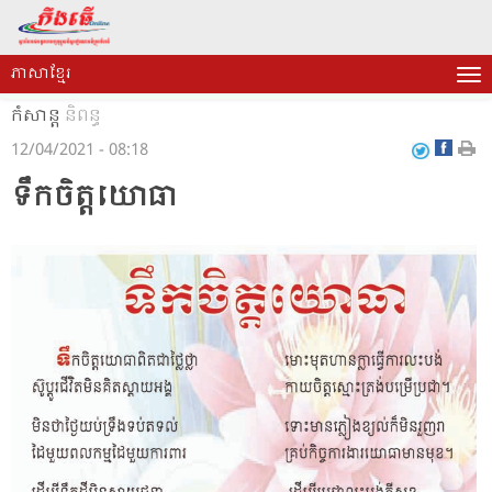
ភាសាខ្មែរ
កំសាន្ត
និពន្ធ
12/04/2021 - 08:18
ទឹកចិត្តយោធា