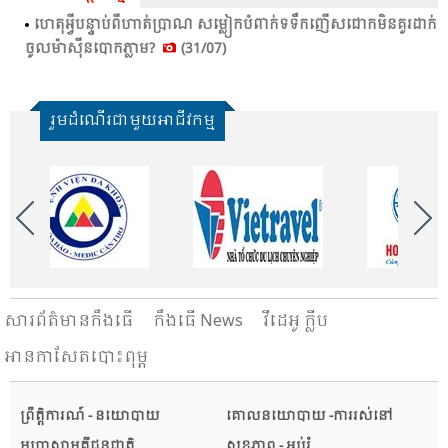
ហេ​តុ​អ្វី​បន្ទាប់​ពី​ហាត់​ប្រា​ណ​ សម្លៀកបំ​ពាក់​ទទឹក​ញើស​ជោក​មិន​គួរ​ដាក់​
ចូល​ម៉ាស៊ីន​បោក​ភ្លាម​?
(31/07)
រួមដំណើរជាមួយអាជីវកម្ម
សារ​ព័ត៌មានកឹងធើ
កឹងធើ News
វីដេអូ ក្លីប
អានកាសែតបោះពុម្ព
ព្រឹត្តិការណ៍ - នយោបាយ
គោលនយោបាយ -ការរស់នៅ
មហាសាមគ្គីជនជាតិ
សុខភាព - អប់រំ